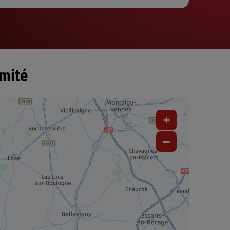
imité
+
−