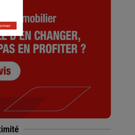
fermer
ximité