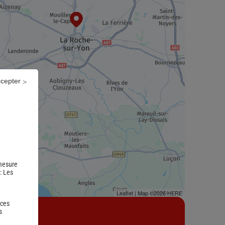
ccepter
 mesure
 :
Les
Leaflet
| Map ©2026
HERE
 ces
s