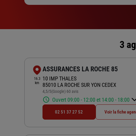
3 ag
ASSURANCES LA ROCHE 85
10 IMP THALES
16.3
km
85010 LA ROCHE SUR YON CEDEX
4,5
/5
(Google) 60 avis
Note de 4.5 sur 5
Ouvert 09:00 - 12:00 et 14:00 - 18:00
02 51 37 27 52
Voir la fiche age