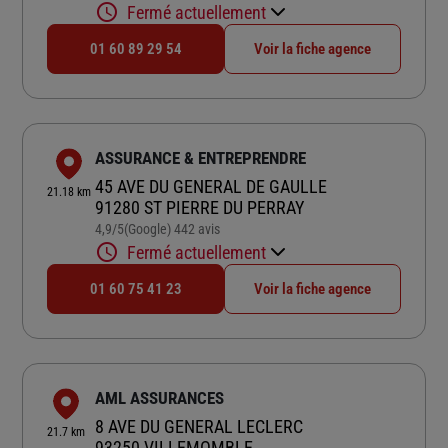
Fermé actuellement
01 60 89 29 54
Voir la fiche agence
ASSURANCE & ENTREPRENDRE
45 AVE DU GENERAL DE GAULLE
21.18 km
91280 ST PIERRE DU PERRAY
4,9
/5
(Google) 442 avis
Note de 4.9 sur 5
Fermé actuellement
01 60 75 41 23
Voir la fiche agence
AML ASSURANCES
8 AVE DU GENERAL LECLERC
21.7 km
93250 VILLEMOMBLE