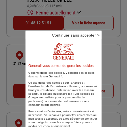
4,9
/5
(Google) 115 avis
Note de 4.9 sur 5
Fermé actuellement
01 48 12 51 51
Voir la fiche agence
Continuer sans accepter
ABMC
13 RUE ANTONIN G BELIN
21.93 km
Generali vous permet de gérer les cookies
95100 ARGENTEUIL
Generali utilise des cookies, y compris des cookies
4,6
/5
(Google) 31 avis
Note de 4.6 sur 5
tiers, sur le site Generali.fr.
Fermé actuellement
Ce site utilise des cookies pour l’analyse et
l'amélioration de l’expérience utilisateur, la mesure et
l’analyse d’audience, l’interaction avec les réseaux
01 34 34 40 00
Voir la fiche agence
sociaux, le ciblage publicitaire (ex :
Les cookies de
Google sont utilisés pour la personnalisation
publicitaire
), la mesure de performance de nos
campagnes publicitaires.
Pour certains d’entre eux, votre consentement est
nécessaire. Vous pouvez paramétrer ces cookies ou
bien tous les accepter, ou alors décider de continuer
VAL DE FRANCE ASSURANCES
votre navigation sans les accepter. Vous pourrez
modifier ce choix à tout moment.