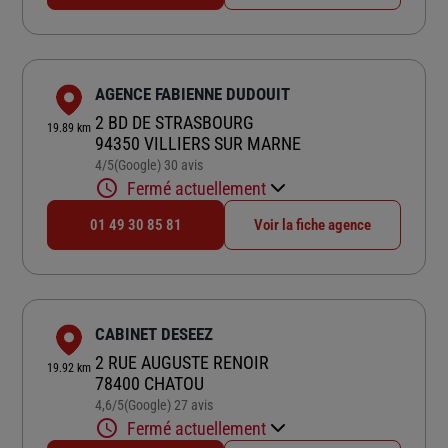
AGENCE FABIENNE DUDOUIT
2 BD DE STRASBOURG
19.89 km
94350 VILLIERS SUR MARNE
4
/5
(Google) 30 avis
Note de 4 sur 5
Fermé actuellement
01 49 30 85 81
Voir la fiche agence
CABINET DESEEZ
2 RUE AUGUSTE RENOIR
19.92 km
78400 CHATOU
4,6
/5
(Google) 27 avis
Note de 4.6 sur 5
Fermé actuellement