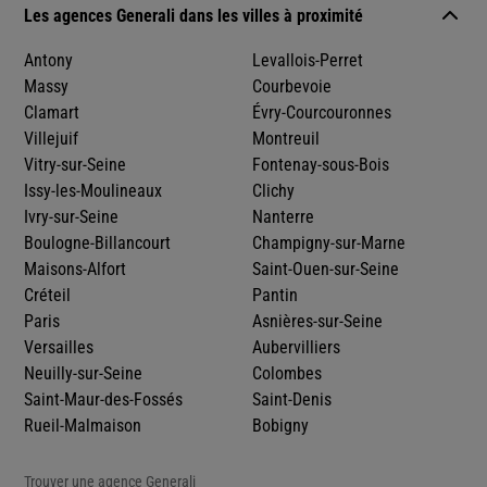
Les agences Generali dans les villes à proximité
Antony
Levallois-Perret
Massy
Courbevoie
Clamart
Évry-Courcouronnes
Villejuif
Montreuil
Vitry-sur-Seine
Fontenay-sous-Bois
Issy-les-Moulineaux
Clichy
Ivry-sur-Seine
Nanterre
Boulogne-Billancourt
Champigny-sur-Marne
Maisons-Alfort
Saint-Ouen-sur-Seine
Créteil
Pantin
Paris
Asnières-sur-Seine
Versailles
Aubervilliers
Neuilly-sur-Seine
Colombes
Saint-Maur-des-Fossés
Saint-Denis
Rueil-Malmaison
Bobigny
Trouver une agence Generali