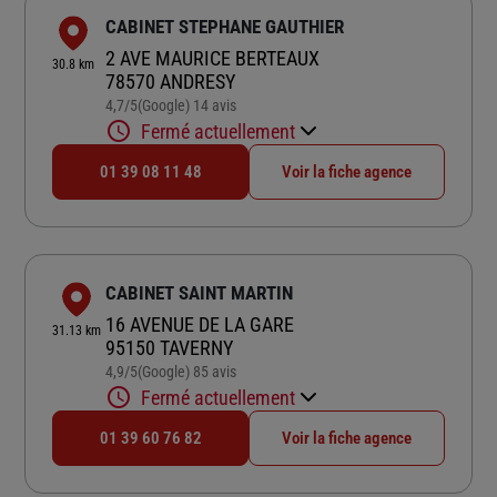
CABINET STEPHANE GAUTHIER
2 AVE MAURICE BERTEAUX
30.8 km
78570 ANDRESY
4,7
/5
(Google) 14 avis
Note de 4.7 sur 5
Fermé actuellement
01 39 08 11 48
Voir la fiche agence
CABINET SAINT MARTIN
16 AVENUE DE LA GARE
31.13 km
95150 TAVERNY
4,9
/5
(Google) 85 avis
Note de 4.9 sur 5
Fermé actuellement
01 39 60 76 82
Voir la fiche agence