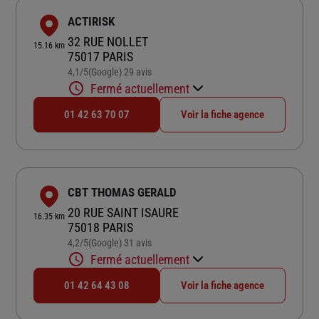
ACTIRISK
32 RUE NOLLET
15.16 km
75017 PARIS
4,1
/5
(Google) 29 avis
Note de 4.1 sur 5
Fermé actuellement
01 42 63 70 07
Voir la fiche agence
CBT THOMAS GERALD
20 RUE SAINT ISAURE
16.35 km
75018 PARIS
4,2
/5
(Google) 31 avis
Note de 4.2 sur 5
Fermé actuellement
01 42 64 43 08
Voir la fiche agence