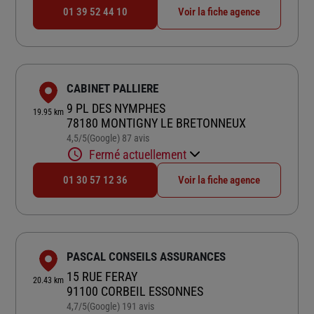
01 39 52 44 10
Voir la fiche agence
CABINET PALLIERE
9 PL DES NYMPHES
19.95 km
78180 MONTIGNY LE BRETONNEUX
4,5
/5
(Google) 87 avis
Note de 4.5 sur 5
Fermé actuellement
01 30 57 12 36
Voir la fiche agence
PASCAL CONSEILS ASSURANCES
15 RUE FERAY
20.43 km
91100 CORBEIL ESSONNES
4,7
/5
(Google) 191 avis
Note de 4.7 sur 5