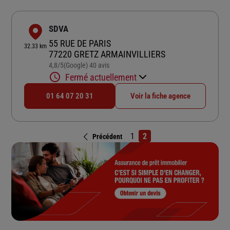
SDVA
55 RUE DE PARIS
32.33 km
77220 GRETZ ARMAINVILLIERS
4,8
/5
(Google) 40 avis
Note de 4.8 sur 5
Fermé actuellement
01 64 07 20 31
Voir la fiche agence
1
2
Précédent