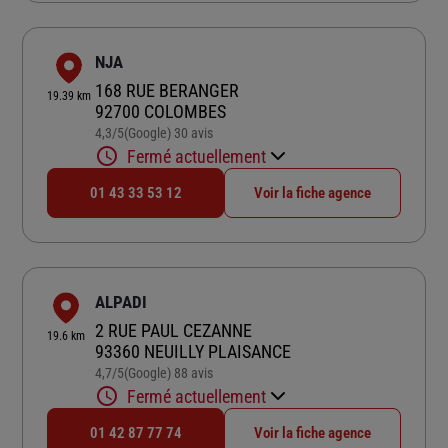
NJA
168 RUE BERANGER
19.39 km
92700 COLOMBES
4,3
/5
(Google) 30 avis
Note de 4.3 sur 5
Fermé actuellement
01 43 33 53 12
Voir la fiche agence
ALPADI
2 RUE PAUL CEZANNE
19.6 km
93360 NEUILLY PLAISANCE
4,7
/5
(Google) 88 avis
Note de 4.7 sur 5
Fermé actuellement
01 42 87 77 74
Voir la fiche agence