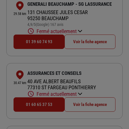
GENERALI BEAUCHAMP - SG LASSURANCE
131 CHAUSSEE JULES CESAR
29.58 km
95250 BEAUCHAMP
4,9
/5
(Google) 167 avis
Note de 4.9 sur 5
Fermé actuellement
01 39 60 74 93
Voir la fiche agence
ASSURANCES ET CONSEILS
40 AVE ALBERT BEAUFILS
30.47 km
77310 ST FARGEAU PONTHIERRY
Fermé actuellement
01 60 65 37 53
Voir la fiche agence