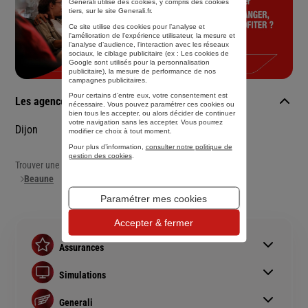
Generali utilise des cookies, y compris des cookies
tiers, sur le site Generali.fr.
Ce site utilise des cookies pour l’analyse et
l'amélioration de l’expérience utilisateur, la mesure et
l’analyse d’audience, l’interaction avec les réseaux
sociaux, le ciblage publicitaire (ex :
Les cookies de
Google sont utilisés pour la personnalisation
publicitaire
), la mesure de performance de nos
campagnes publicitaires.
Pour certains d’entre eux, votre consentement est
Les agences Generali dans les villes à proximité
nécessaire. Vous pouvez paramétrer ces cookies ou
bien tous les accepter, ou alors décider de continuer
votre navigation sans les accepter. Vous pourrez
Dijon
modifier ce choix à tout moment.
Pour plus d’information,
consulter notre politique de
gestion des cookies
.
Trouver une agence Generali
Beaune
Paramétrer mes cookies
Accepter & fermer
Assurances
Assurance auto
Simulations
Assurance habitation
Simulation assurance auto
Assurance prêt immobilier
Generali