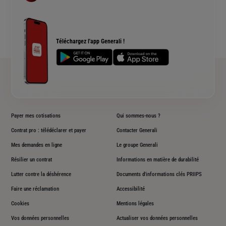
Devis assurance habitation
Complémentaire santé senior
Qui sommes nous ?
Simulation assurance de prêt immobilier
Rendements fonds euros Generali
Devis assurance chien ou chat
Accessibilité sourds et malentendants
Téléchargez l'app Generali !
Plan du site
Payer mes cotisations
Qui sommes-nous ?
Contrat pro : télédéclarer et payer
Contacter Generali
Mes demandes en ligne
Le groupe Generali
Résilier un contrat
Informations en matière de durabilité
Lutter contre la déshérence
Documents d'informations clés PRIIPS
Faire une réclamation
Accessibilité
Cookies
Mentions légales
Vos données personnelles
Actualiser vos données personnelles