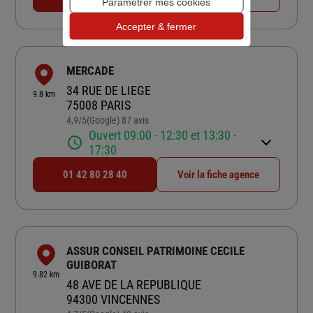
Paramétrer mes cookies
Accepter & fermer
MERCADE
34 RUE DE LIEGE
9.8 km
75008 PARIS
4,9
/5
(Google) 87 avis
Note de 4.9 sur 5
Ouvert 09:00 - 12:30 et 13:30 -
17:30
01 42 80 28 40
Voir la fiche agence
ASSUR CONSEIL PATRIMOINE CECILE
GUIBORAT
9.82 km
48 AVE DE LA REPUBLIQUE
94300 VINCENNES