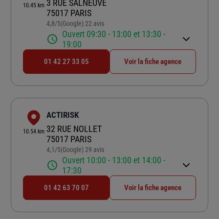
3 RUE SALNEUVE
10.45 km
75017 PARIS
4,8
/5
(Google) 22 avis
Note de 4.8 sur 5
Ouvert 09:30 - 13:00 et 13:30 -
19:00
01 42 27 33 05
Voir la fiche agence
ACTIRISK
32 RUE NOLLET
10.54 km
75017 PARIS
4,1
/5
(Google) 29 avis
Note de 4.1 sur 5
Ouvert 10:00 - 13:00 et 14:00 -
17:30
01 42 63 70 07
Voir la fiche agence