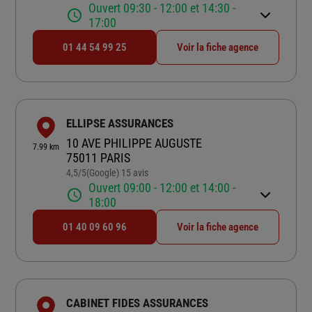
Ouvert 09:30 - 12:00 et 14:30 -
17:00
01 44 54 99 25
Voir la fiche agence
ELLIPSE ASSURANCES
10 AVE PHILIPPE AUGUSTE
7.99 km
75011 PARIS
4,5
/5
(Google) 15 avis
Note de 4.5 sur 5
Ouvert 09:00 - 12:00 et 14:00 -
18:00
01 40 09 60 96
Voir la fiche agence
CABINET FIDES ASSURANCES