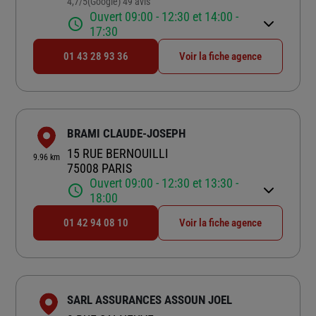
4,7
/5
(Google) 49 avis
Note de 4.7 sur 5
Ouvert 09:00 - 12:30 et 14:00 -
17:30
01 43 28 93 36
Voir la fiche agence
BRAMI CLAUDE-JOSEPH
15 RUE BERNOUILLI
9.96 km
75008 PARIS
Ouvert 09:00 - 12:30 et 13:30 -
18:00
01 42 94 08 10
Voir la fiche agence
SARL ASSURANCES ASSOUN JOEL