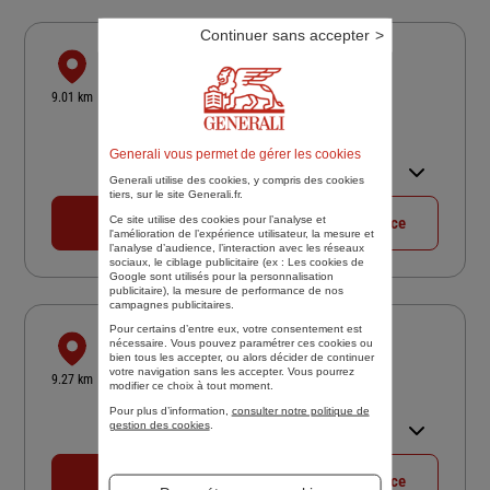
Continuer sans accepter
BAYLE ASSURANCES ET PATRIMOINE
3 RUE EDOUARD FOURNIER
9.01 km
75116 PARIS
4,7
/5
(Google) 104 avis
Note de 4.7 sur 5
Generali vous permet de gérer les cookies
Ouvert 09:00 - 13:00 et 14:00 -
18:00
Generali utilise des cookies, y compris des cookies
tiers, sur le site Generali.fr.
Ce site utilise des cookies pour l’analyse et
01 42 08 89 26
Voir la fiche agence
l'amélioration de l’expérience utilisateur, la mesure et
l’analyse d’audience, l’interaction avec les réseaux
sociaux, le ciblage publicitaire (ex :
Les cookies de
Google sont utilisés pour la personnalisation
publicitaire
), la mesure de performance de nos
campagnes publicitaires.
Pour certains d’entre eux, votre consentement est
PARIENTE PASCAL
nécessaire. Vous pouvez paramétrer ces cookies ou
bien tous les accepter, ou alors décider de continuer
37 AV GAMBETTA
votre navigation sans les accepter. Vous pourrez
9.27 km
modifier ce choix à tout moment.
75020 PARIS
Pour plus d’information,
consulter notre politique de
Ouvert 09:30 - 12:00 et 14:00 -
gestion des cookies
.
17:30
01 43 66 18 72
Voir la fiche agence