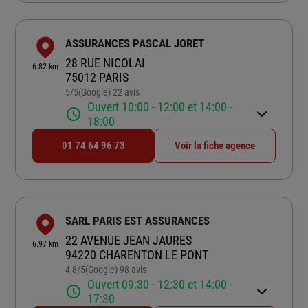
ASSURANCES PASCAL JORET
28 RUE NICOLAI
6.82 km
75012 PARIS
5
/5
(Google) 22 avis
Note de 5 sur 5
Ouvert 10:00 - 12:00 et 14:00 -
18:00
01 74 64 96 73
Voir la fiche agence
SARL PARIS EST ASSURANCES
22 AVENUE JEAN JAURES
6.97 km
94220 CHARENTON LE PONT
4,8
/5
(Google) 98 avis
Note de 4.8 sur 5
Ouvert 09:30 - 12:30 et 14:00 -
17:30