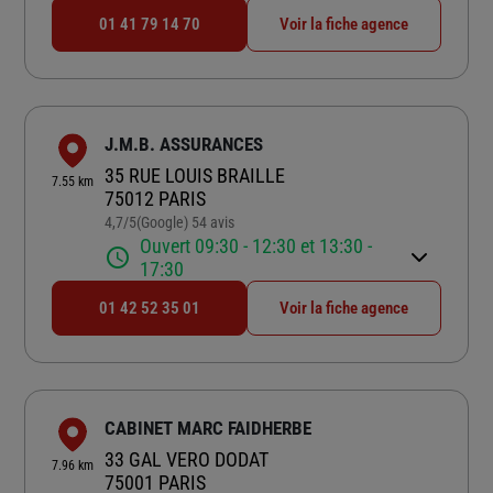
01 41 79 14 70
Voir la fiche agence
J.M.B. ASSURANCES
35 RUE LOUIS BRAILLE
7.55 km
75012 PARIS
4,7
/5
(Google) 54 avis
Note de 4.7 sur 5
Ouvert 09:30 - 12:30 et 13:30 -
17:30
01 42 52 35 01
Voir la fiche agence
CABINET MARC FAIDHERBE
33 GAL VERO DODAT
7.96 km
75001 PARIS