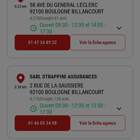
58 AVE DU GENERAL LECLERC
8.23 km
92100 BOULOGNE BILLANCOURT
4,2
/5
(Google) 61 avis
Note de 4.2 sur 5
Ouvert 09:30 - 12:30 et 14:00 -
17:30
01 47 34 89 32
Voir la fiche agence
SARL STRAPPINI ASSURANCES
2 RUE DE LA SAUSSIERE
8.38 km
92100 BOULOGNE BILLANCOURT
4,7
/5
(Google) 126 avis
Note de 4.7 sur 5
Ouvert 09:30 - 12:30 et 13:30 -
17:30
01 46 05 34 98
Voir la fiche agence