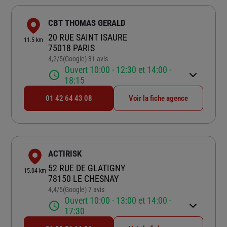
CBT THOMAS GERALD
20 RUE SAINT ISAURE
11.5 km
75018 PARIS
4,2
/5
(Google) 31 avis
Note de 4.2 sur 5
Ouvert 10:00 - 12:30 et 14:00 -
18:15
01 42 64 43 08
Voir la fiche agence
ACTIRISK
52 RUE DE GLATIGNY
15.04 km
78150 LE CHESNAY
4,4
/5
(Google) 7 avis
Note de 4.4 sur 5
Ouvert 10:00 - 13:00 et 14:00 -
17:30