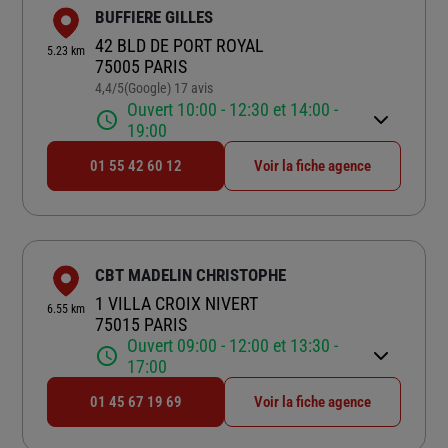
BUFFIERE GILLES
42 BLD DE PORT ROYAL
5.23 km
75005 PARIS
4,4
/5
(Google) 17 avis
Note de 4.4 sur 5
Ouvert 10:00 - 12:30 et 14:00 -
19:00
01 55 42 60 12
Voir la fiche agence
CBT MADELIN CHRISTOPHE
1 VILLA CROIX NIVERT
6.55 km
75015 PARIS
Ouvert 09:00 - 12:00 et 13:30 -
17:00
01 45 67 19 69
Voir la fiche agence