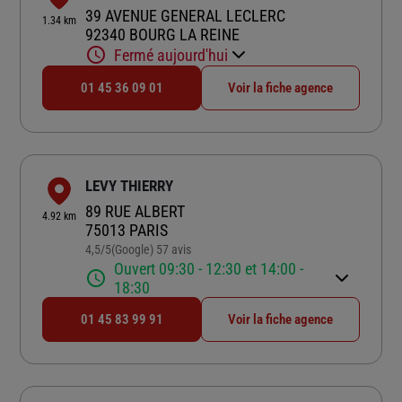
39 AVENUE GENERAL LECLERC
1.34 km
92340 BOURG LA REINE
Fermé aujourd'hui
01 45 36 09 01
Voir la fiche agence
LEVY THIERRY
89 RUE ALBERT
4.92 km
75013 PARIS
4,5
/5
(Google) 57 avis
Note de 4.5 sur 5
Ouvert 09:30 - 12:30 et 14:00 -
18:30
01 45 83 99 91
Voir la fiche agence