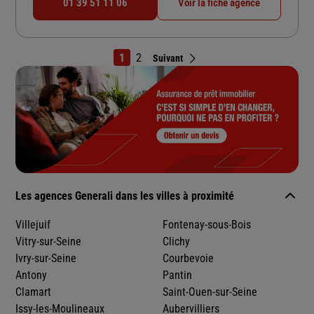
01 39 51 11 06
Voir la fiche agence
1
2
Suivant
Les agences Generali dans les villes à proximité
Villejuif
Fontenay-sous-Bois
Vitry-sur-Seine
Clichy
Ivry-sur-Seine
Courbevoie
Antony
Pantin
Clamart
Saint-Ouen-sur-Seine
Issy-les-Moulineaux
Aubervilliers