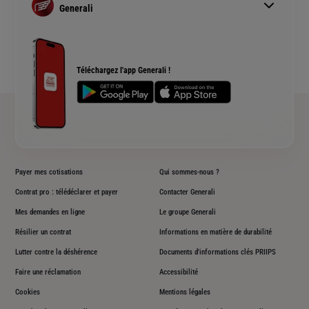
Simulation assurance auto
Assurance prêt immobilier
Generali
Devis assurance habitation
Complémentaire santé senior
Qui sommes nous ?
Simulation assurance de prêt immobilier
Rendements fonds euros Generali
Devis assurance chien ou chat
Accessibilité sourds et malentendants
Téléchargez l'app Generali !
Plan du site
Payer mes cotisations
Qui sommes-nous ?
Contrat pro : télédéclarer et payer
Contacter Generali
Mes demandes en ligne
Le groupe Generali
Résilier un contrat
Informations en matière de durabilité
Lutter contre la déshérence
Documents d'informations clés PRIIPS
Faire une réclamation
Accessibilité
Cookies
Mentions légales