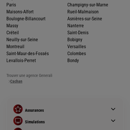
Paris
Champigny-sur-Marne
Maisons-Alfort
Rueil-Malmaison
Boulogne-Billancourt
Asnières-sur-Seine
Massy
Nanterre
Créteil
Saint-Denis
Neuilly-sur-Seine
Bobigny
Montreuil
Versailles
Saint-Maur-des-Fossés
Colombes
Levallois-Perret
Bondy
Trouver une agence Generali
Cachan
Assurances
Assurance auto
Simulations
Assurance habitation