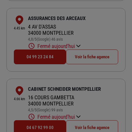
ASSURANCES DES ARCEAUX
4 AV D'ASSAS
4.45 km
34000 MONTPELLIER
4,8
/5
(Google) 46 avis
Note de 4.8 sur 5
Fermé aujourd'hui
04 99 23 24 84
Voir la fiche agence
CABINET SCHNEIDER MONTPELLIER
16 COURS GAMBETTA
4.66 km
34000 MONTPELLIER
4,5
/5
(Google) 99 avis
Note de 4.5 sur 5
Fermé aujourd'hui
04 67 92 99 00
Voir la fiche agence