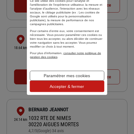
Ce site utilise des cookies pour l’analyse et
04 67 71 80 25
Voir la fiche agence
l'amélioration de l’expérience utilisateur, la mesure et
l’analyse d’audience, l’interaction avec les réseaux
sociaux, le ciblage publicitaire (ex :
Les cookies de
Google sont utilisés pour la personnalisation
publicitaire
), la mesure de performance de nos
campagnes publicitaires.
Pour certains d’entre eux, votre consentement est
nécessaire. Vous pouvez paramétrer ces cookies ou
ASSURANCES DEVILLE DE PERIERE
bien tous les accepter, ou alors décider de continuer
votre navigation sans les accepter. Vous pourrez
158 AVE DU GENERAL SARRAIL
modifier ce choix à tout moment.
18.64 km
34400 LUNEL
Pour plus d’information,
consulter notre politique de
gestion des cookies
.
5
/5
(Google) 162 avis
Note de 5 sur 5
Fermé aujourd'hui
Paramétrer mes cookies
04 67 71 10 31
Voir la fiche agence
Accepter & fermer
BERNARD JEANNOT
1032 RTE DE NIMES
24.14 km
30220 AIGUES MORTES
4,7
/5
(Google) 34 avis
Note de 4.7 sur 5