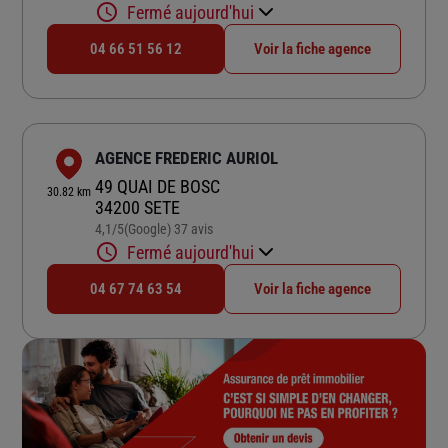
Fermé aujourd'hui
04 66 51 56 12
Voir la fiche agence
AGENCE FREDERIC AURIOL
49 QUAI DE BOSC
30.82 km
34200 SETE
4,1
/5
(Google) 37 avis
Note de 4.1 sur 5
Fermé aujourd'hui
04 67 74 63 54
Voir la fiche agence