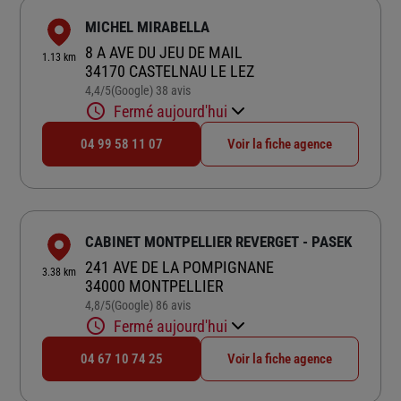
MICHEL MIRABELLA
8 A AVE DU JEU DE MAIL
1.13 km
34170 CASTELNAU LE LEZ
4,4
/5
(Google) 38 avis
Note de 4.4 sur 5
Fermé aujourd'hui
04 99 58 11 07
Voir la fiche agence
CABINET MONTPELLIER REVERGET - PASEK
241 AVE DE LA POMPIGNANE
3.38 km
34000 MONTPELLIER
4,8
/5
(Google) 86 avis
Note de 4.8 sur 5
Fermé aujourd'hui
04 67 10 74 25
Voir la fiche agence