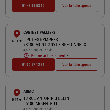
01 43 33 53 12
Voir la fiche agence
CABINET PALLIERE
9 PL DES NYMPHES
17.11 km
78180 MONTIGNY LE BRETONNEUX
4,5
/5
(Google) 87 avis
Note de 4.5 sur 5
Fermé actuellement
01 30 57 12 36
Voir la fiche agence
ABMC
13 RUE ANTONIN G BELIN
19.54 km
95100 ARGENTEUIL
4,6
/5
(Google) 31 avis
Note de 4.6 sur 5