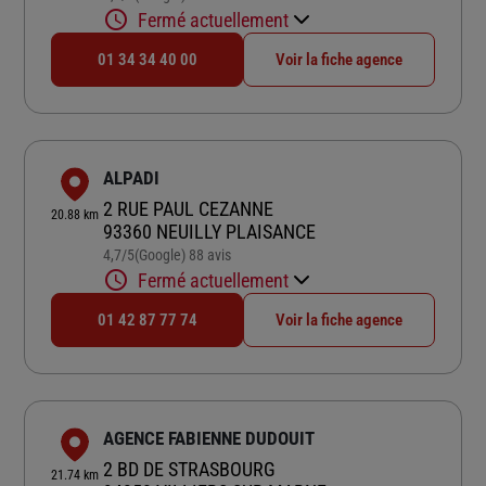
Fermé actuellement
01 34 34 40 00
Voir la fiche agence
ALPADI
2 RUE PAUL CEZANNE
20.88 km
93360 NEUILLY PLAISANCE
4,7
/5
(Google) 88 avis
Note de 4.7 sur 5
Fermé actuellement
01 42 87 77 74
Voir la fiche agence
AGENCE FABIENNE DUDOUIT
2 BD DE STRASBOURG
21.74 km