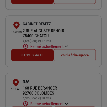
CABINET DESEEZ
2 RUE AUGUSTE RENOIR
16.72 km
78400 CHATOU
4,6
/5
(Google) 27 avis
Note de 4.6 sur 5
Fermé actuellement
01 39 52 44 10
Voir la fiche agence
NJA
168 RUE BERANGER
16.8 km
92700 COLOMBES
4,3
/5
(Google) 30 avis
Note de 4.3 sur 5
Fermé actuellement