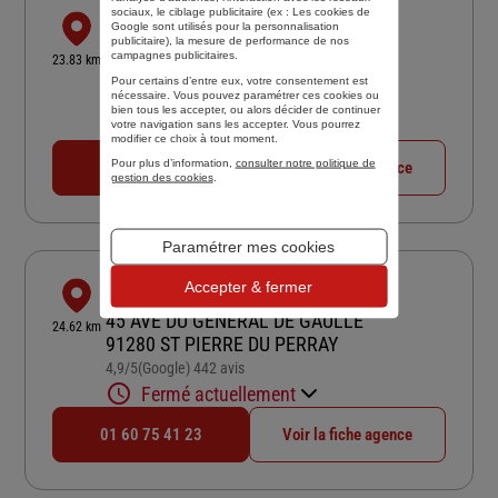
sociaux, le ciblage publicitaire (ex :
Les cookies de
PASCAL CONSEILS ASSURANCES
Google sont utilisés pour la personnalisation
publicitaire
), la mesure de performance de nos
15 RUE FERAY
campagnes publicitaires.
23.83 km
91100 CORBEIL ESSONNES
Pour certains d’entre eux, votre consentement est
nécessaire. Vous pouvez paramétrer ces cookies ou
4,7
/5
(Google) 191 avis
Note de 4.7 sur 5
bien tous les accepter, ou alors décider de continuer
Fermé actuellement
votre navigation sans les accepter. Vous pourrez
modifier ce choix à tout moment.
Pour plus d’information,
consulter notre politique de
01 60 89 29 54
Voir la fiche agence
gestion des cookies
.
Paramétrer mes cookies
Accepter & fermer
ASSURANCE & ENTREPRENDRE
45 AVE DU GENERAL DE GAULLE
24.62 km
91280 ST PIERRE DU PERRAY
4,9
/5
(Google) 442 avis
Note de 4.9 sur 5
Fermé actuellement
01 60 75 41 23
Voir la fiche agence