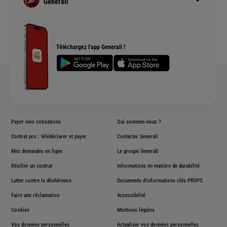
Generali
Devis assurance habitation
Complémentaire santé senior
Qui sommes nous ?
Simulation assurance de prêt immobilier
Rendements fonds euros Generali
Devis assurance chien ou chat
Accessibilité sourds et malentendants
Téléchargez l'app Generali !
Plan du site
Payer mes cotisations
Qui sommes-nous ?
Contrat pro : télédéclarer et payer
Contacter Generali
Mes demandes en ligne
Le groupe Generali
Résilier un contrat
Informations en matière de durabilité
Lutter contre la déshérence
Documents d'informations clés PRIIPS
Faire une réclamation
Accessibilité
Cookies
Mentions légales
Vos données personnelles
Actualiser vos données personnelles