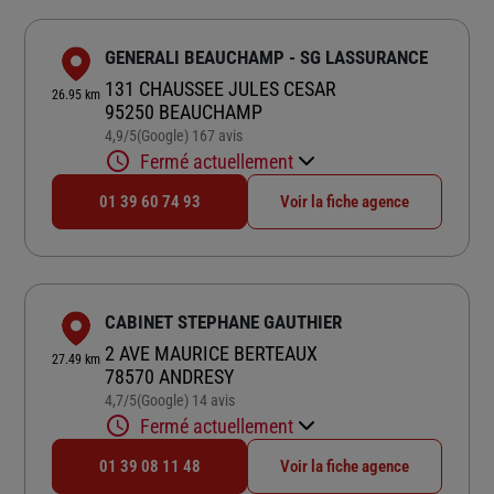
GENERALI BEAUCHAMP - SG LASSURANCE
131 CHAUSSEE JULES CESAR
26.95 km
95250 BEAUCHAMP
4,9
/5
(Google) 167 avis
Note de 4.9 sur 5
Fermé actuellement
01 39 60 74 93
Voir la fiche agence
CABINET STEPHANE GAUTHIER
2 AVE MAURICE BERTEAUX
27.49 km
78570 ANDRESY
4,7
/5
(Google) 14 avis
Note de 4.7 sur 5
Fermé actuellement
01 39 08 11 48
Voir la fiche agence