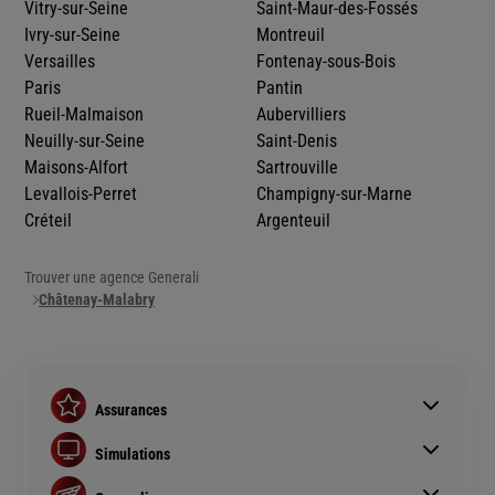
Vitry-sur-Seine
Saint-Maur-des-Fossés
Ivry-sur-Seine
Montreuil
Versailles
Fontenay-sous-Bois
Paris
Pantin
Rueil-Malmaison
Aubervilliers
Neuilly-sur-Seine
Saint-Denis
Maisons-Alfort
Sartrouville
Levallois-Perret
Champigny-sur-Marne
Créteil
Argenteuil
Trouver une agence Generali
Châtenay-Malabry
Assurances
Assurance auto
Simulations
Assurance habitation
Simulation assurance auto
Assurance prêt immobilier