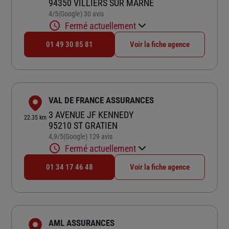
94350 VILLIERS SUR MARNE
4
/5
(Google) 30 avis
Note de 4 sur 5
Fermé actuellement
01 49 30 85 81
Voir la fiche agence
VAL DE FRANCE ASSURANCES
3 AVENUE JF KENNEDY
22.35 km
95210 ST GRATIEN
4,9
/5
(Google) 129 avis
Note de 4.9 sur 5
Fermé actuellement
01 34 17 46 48
Voir la fiche agence
AML ASSURANCES