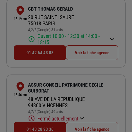
CBT THOMAS GERALD
20 RUE SAINT ISAURE
15.19 km
75018 PARIS
4,2
/5
(Google) 31 avis
Note de 4.2 sur 5
Ouvert 10:00 - 12:30 et 14:00 -
18:15
01 42 64 43 08
Voir la fiche agence
ASSUR CONSEIL PATRIMOINE CECILE
GUIBORAT
15.46 km
48 AVE DE LA REPUBLIQUE
94300 VINCENNES
4,7
/5
(Google) 49 avis
Note de 4.7 sur 5
Fermé actuellement
01 43 28 93 36
Voir la fiche agence