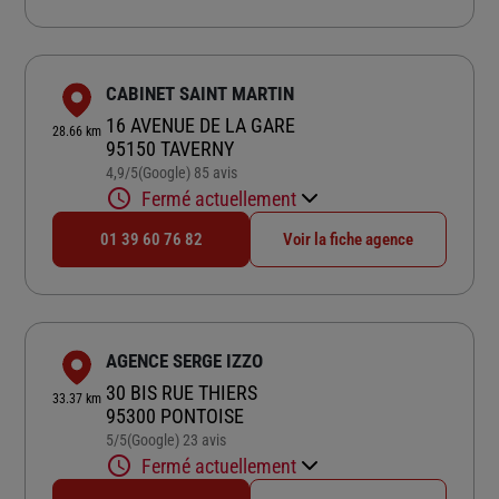
CABINET SAINT MARTIN
16 AVENUE DE LA GARE
28.66 km
95150 TAVERNY
4,9
/5
(Google) 85 avis
Note de 4.9 sur 5
Fermé actuellement
01 39 60 76 82
Voir la fiche agence
AGENCE SERGE IZZO
30 BIS RUE THIERS
33.37 km
95300 PONTOISE
5
/5
(Google) 23 avis
Note de 5 sur 5
Fermé actuellement