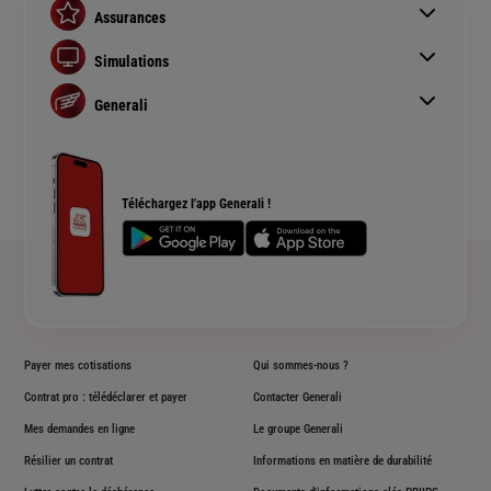
Assurances
Assurance auto
Simulations
Assurance habitation
Simulation assurance auto
Assurance prêt immobilier
Generali
Devis assurance habitation
Complémentaire santé senior
Qui sommes nous ?
Simulation assurance de prêt immobilier
Rendements fonds euros Generali
Devis assurance chien ou chat
Accessibilité sourds et malentendants
Téléchargez l'app Generali !
Plan du site
Payer mes cotisations
Qui sommes-nous ?
Contrat pro : télédéclarer et payer
Contacter Generali
Mes demandes en ligne
Le groupe Generali
Résilier un contrat
Informations en matière de durabilité