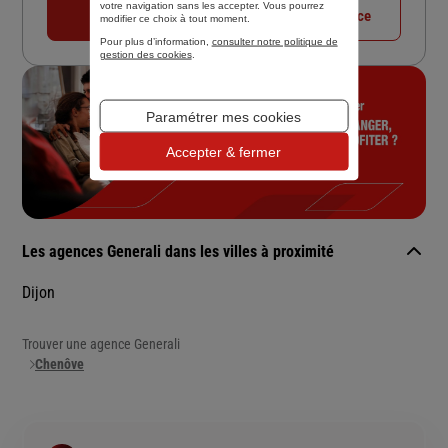
votre navigation sans les accepter. Vous pourrez
03 80 24 75 80
Voir la fiche agence
modifier ce choix à tout moment.
Pour plus d’information,
consulter notre politique de
gestion des cookies
.
Paramétrer mes cookies
Accepter & fermer
Les agences Generali dans les villes à proximité
Dijon
Trouver une agence Generali
Chenôve