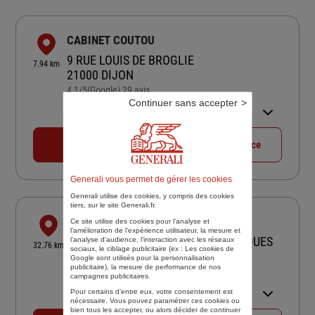
CABINET COUTOU
9 RUE LOUIS DE BROGLIE
7.94 km
21000 DIJON
4,1
/5
(Google) 29 avis
Note de 4.1 sur 5
Continuer sans accepter
Ouvert 08:30 - 12:00 et 14:00 -
17:30
03 80 28 84 84
Voir la fiche agence
Generali vous permet de gérer les cookies
Generali utilise des cookies, y compris des cookies
tiers, sur le site Generali.fr.
ASSURANCES BENOIT
Ce site utilise des cookies pour l’analyse et
l'amélioration de l’expérience utilisateur, la mesure et
20 B RUE DU FAUBOURG SAINT JACQUES
l’analyse d’audience, l’interaction avec les réseaux
32.76 km
sociaux, le ciblage publicitaire (ex :
Les cookies de
21200 BEAUNE
Google sont utilisés pour la personnalisation
publicitaire
), la mesure de performance de nos
4,6
/5
(Google) 48 avis
Note de 4.6 sur 5
campagnes publicitaires.
Ouvert 09:00 - 12:00 et 13:30 -
Pour certains d’entre eux, votre consentement est
17:30
nécessaire. Vous pouvez paramétrer ces cookies ou
bien tous les accepter, ou alors décider de continuer