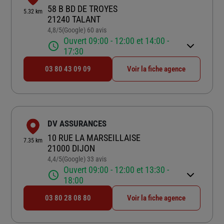
58 B BD DE TROYES
5.32 km
21240 TALANT
4,8
/5
(Google) 60 avis
Note de 4.8 sur 5
Ouvert 09:00 - 12:00 et 14:00 -
17:30
03 80 43 09 09
Voir la fiche agence
DV ASSURANCES
10 RUE LA MARSEILLAISE
7.35 km
21000 DIJON
4,4
/5
(Google) 33 avis
Note de 4.4 sur 5
Ouvert 09:00 - 12:00 et 13:30 -
18:00
03 80 28 08 80
Voir la fiche agence