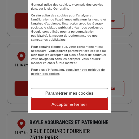
4,7
/5
(Google) 126 avis
Note de 4.7 sur 5
Generali utilise des cookies, y compris des cookies
Fermé aujourd'hui
tiers, sur le site Generali.fr.
Ce site utilise des cookies pour l’analyse et
l'amélioration de l’expérience utilisateur, la mesure et
01 46 05 34 98
Voir la fiche agence
l’analyse d’audience, l’interaction avec les réseaux
sociaux, le ciblage publicitaire (ex :
Les cookies de
Google sont utilisés pour la personnalisation
publicitaire
), la mesure de performance de nos
campagnes publicitaires.
Pour certains d’entre eux, votre consentement est
nécessaire. Vous pouvez paramétrer ces cookies ou
PARIENTE PASCAL
bien tous les accepter, ou alors décider de continuer
votre navigation sans les accepter. Vous pourrez
37 AV GAMBETTA
modifier ce choix à tout moment.
11.16 km
75020 PARIS
Pour plus d’information,
consulter notre politique de
gestion des cookies
.
Fermé aujourd'hui
01 43 66 18 72
Voir la fiche agence
Paramétrer mes cookies
Accepter & fermer
BAYLE ASSURANCES ET PATRIMOINE
3 RUE EDOUARD FOURNIER
11.97 km
75116 PARIS