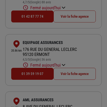
4,7
/5
(Google) 88 avis
Note de 4.7 sur 5
Fermé aujourd'hui
01 42 87 77 74
Voir la fiche agence
EQUIPAGE ASSURANCES
176 RUE DU GENERAL LECLERC
20.86 km
95120 ERMONT
4,5
/5
(Google) 36 avis
Note de 4.5 sur 5
Fermé aujourd'hui
01 39 59 19 07
Voir la fiche agence
AML ASSURANCES
8 AVE DU GENERAL LECLERC