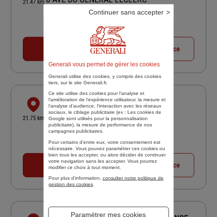
21.47 km
93250 VILLEMOMBLE
Continuer sans accepter
4,9
/5
(Google) 115 avis
Note de 4.9 sur 5
Fermé aujourd'hui
01 48 12 51 51
Voir la fiche agence
Generali vous permet de gérer les cookies
Generali utilise des cookies, y compris des cookies
tiers, sur le site Generali.fr.
Ce site utilise des cookies pour l’analyse et
l'amélioration de l’expérience utilisateur, la mesure et
AGENCE FABIENNE DUDOUIT
l’analyse d’audience, l’interaction avec les réseaux
sociaux, le ciblage publicitaire (ex :
Les cookies de
2 BD DE STRASBOURG
21.75 km
Google sont utilisés pour la personnalisation
94350 VILLIERS SUR MARNE
publicitaire
), la mesure de performance de nos
campagnes publicitaires.
4
/5
(Google) 30 avis
Note de 4 sur 5
Pour certains d’entre eux, votre consentement est
Fermé aujourd'hui
nécessaire. Vous pouvez paramétrer ces cookies ou
bien tous les accepter, ou alors décider de continuer
votre navigation sans les accepter. Vous pourrez
01 49 30 85 81
Voir la fiche agence
modifier ce choix à tout moment.
Pour plus d’information,
consulter notre politique de
gestion des cookies
.
Paramétrer mes cookies