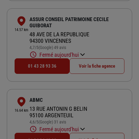
ASSUR CONSEIL PATRIMOINE CECILE
GUIBORAT
14.57 km
48 AVE DE LA REPUBLIQUE
94300 VINCENNES
4,7
/5
(Google) 49 avis
Note de 4.7 sur 5
Fermé aujourd'hui
01 43 28 93 36
Voir la fiche agence
ABMC
13 RUE ANTONIN G BELIN
16.64 km
95100 ARGENTEUIL
4,6
/5
(Google) 31 avis
Note de 4.6 sur 5
Fermé aujourd'hui