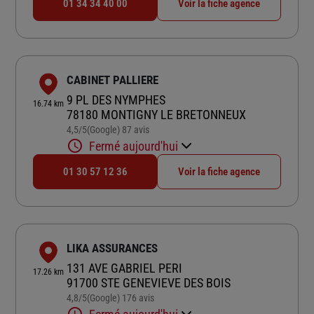
01 34 34 40 00
Voir la fiche agence
CABINET PALLIERE
9 PL DES NYMPHES
16.74 km
78180 MONTIGNY LE BRETONNEUX
4,5
/5
(Google) 87 avis
Note de 4.5 sur 5
Fermé aujourd'hui
01 30 57 12 36
Voir la fiche agence
LIKA ASSURANCES
131 AVE GABRIEL PERI
17.26 km
91700 STE GENEVIEVE DES BOIS
4,8
/5
(Google) 176 avis
Note de 4.8 sur 5