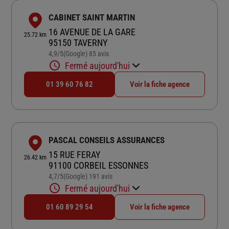
CABINET SAINT MARTIN
16 AVENUE DE LA GARE
25.72 km
95150 TAVERNY
4,9
/5
(Google) 85 avis
Note de 4.9 sur 5
Fermé aujourd'hui
01 39 60 76 82
Voir la fiche agence
PASCAL CONSEILS ASSURANCES
15 RUE FERAY
26.42 km
91100 CORBEIL ESSONNES
4,7
/5
(Google) 191 avis
Note de 4.7 sur 5
Fermé aujourd'hui
01 60 89 29 54
Voir la fiche agence