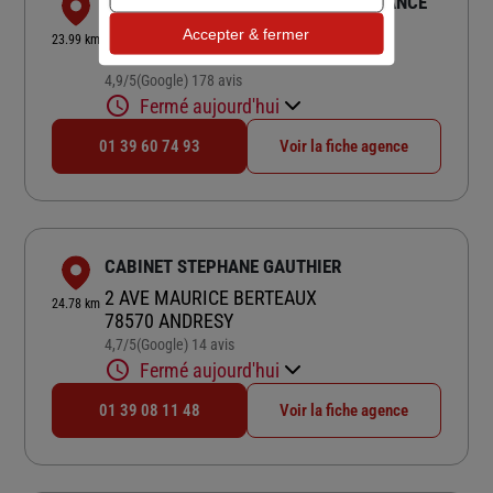
GENERALI BEAUCHAMP - SG LASSURANCE
131 CHAUSSEE JULES CESAR
Accepter & fermer
23.99 km
95250 BEAUCHAMP
4,9
/5
(Google) 178 avis
Note de 4.9 sur 5
Fermé aujourd'hui
01 39 60 74 93
Voir la fiche agence
CABINET STEPHANE GAUTHIER
2 AVE MAURICE BERTEAUX
24.78 km
78570 ANDRESY
4,7
/5
(Google) 14 avis
Note de 4.7 sur 5
Fermé aujourd'hui
01 39 08 11 48
Voir la fiche agence