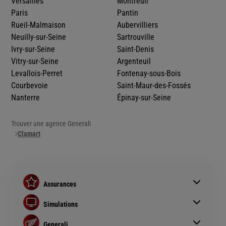
Versailles
Montreuil
Paris
Pantin
Rueil-Malmaison
Aubervilliers
Neuilly-sur-Seine
Sartrouville
Ivry-sur-Seine
Saint-Denis
Vitry-sur-Seine
Argenteuil
Levallois-Perret
Fontenay-sous-Bois
Courbevoie
Saint-Maur-des-Fossés
Nanterre
Épinay-sur-Seine
Trouver une agence Generali
Clamart
Assurances
Assurance auto
Simulations
Assurance habitation
Simulation assurance auto
Assurance prêt immobilier
Generali