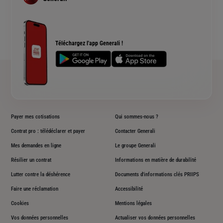
Devis assurance habitation
Complémentaire santé senior
Qui sommes nous ?
Simulation assurance de prêt immobilier
Rendements fonds euros Generali
Devis assurance chien ou chat
Accessibilité sourds et malentendants
Téléchargez l'app Generali !
Plan du site
Payer mes cotisations
Qui sommes-nous ?
Contrat pro : télédéclarer et payer
Contacter Generali
Mes demandes en ligne
Le groupe Generali
Résilier un contrat
Informations en matière de durabilité
Lutter contre la déshérence
Documents d'informations clés PRIIPS
Faire une réclamation
Accessibilité
Cookies
Mentions légales
Vos données personnelles
Actualiser vos données personnelles