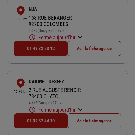
NJA
168 RUE BERANGER
13.85 km
92700 COLOMBES
4,3
/5
(Google) 30 avis
Note de 4.3 sur 5
Fermé aujourd'hui
01 43 33 53 12
Voir la fiche agence
CABINET DESEEZ
2 RUE AUGUSTE RENOIR
13.89 km
78400 CHATOU
4,6
/5
(Google) 27 avis
Note de 4.6 sur 5
Fermé aujourd'hui
01 39 52 44 10
Voir la fiche agence