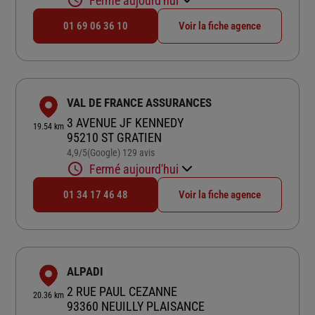
Fermé aujourd'hui
01 69 06 36 10
Voir la fiche agence
VAL DE FRANCE ASSURANCES
3 AVENUE JF KENNEDY
19.54 km
95210 ST GRATIEN
4,9
/5
(Google) 129 avis
Note de 4.9 sur 5
Fermé aujourd'hui
01 34 17 46 48
Voir la fiche agence
ALPADI
2 RUE PAUL CEZANNE
20.36 km
93360 NEUILLY PLAISANCE