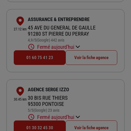
ASSURANCE & ENTREPRENDRE
45 AVE DU GENERAL DE GAULLE
27.12 km
91280 ST PIERRE DU PERRAY
4,9
/5
(Google) 442 avis
Note de 4.9 sur 5
Fermé aujourd'hui
01 60 75 41 23
Voir la fiche agence
AGENCE SERGE IZZO
30 BIS RUE THIERS
30.45 km
95300 PONTOISE
5
/5
(Google) 23 avis
Note de 5 sur 5
Fermé aujourd'hui
01 30 32 45 30
Voir la fiche agence