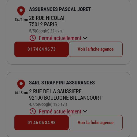
ASSURANCES PASCAL JORET
28 RUE NICOLAI
15.71 km
75012 PARIS
5
/5
(Google) 22 avis
Note de 5 sur 5
Fermé actuellement
01 74 64 96 73
Voir la fiche agence
SARL STRAPPINI ASSURANCES
2 RUE DE LA SAUSSIERE
16.15 km
92100 BOULOGNE BILLANCOURT
4,7
/5
(Google) 126 avis
Note de 4.7 sur 5
Fermé actuellement
01 46 05 34 98
Voir la fiche agence