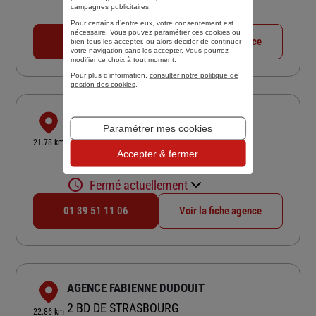
campagnes publicitaires.
Fermé aujourd'hui
Pour certains d’entre eux, votre consentement est
nécessaire. Vous pouvez paramétrer ces cookies ou
01 45 36 09 01
Voir la fiche agence
bien tous les accepter, ou alors décider de continuer
votre navigation sans les accepter. Vous pourrez
modifier ce choix à tout moment.
Pour plus d’information,
consulter notre politique de
gestion des cookies
.
ACTIRISK
Paramétrer mes cookies
52 RUE DE GLATIGNY
21.78 km
78150 LE CHESNAY
Accepter & fermer
4,4
/5
(Google) 7 avis
Note de 4.4 sur 5
Fermé actuellement
01 39 51 11 06
Voir la fiche agence
AGENCE FABIENNE DUDOUIT
2 BD DE STRASBOURG
22.86 km