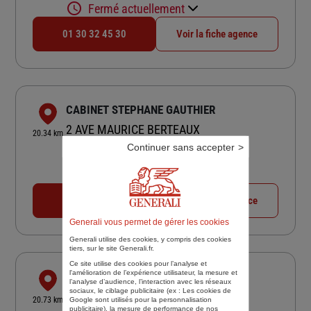
Fermé actuellement
01 30 32 45 30
Voir la fiche agence
CABINET STEPHANE GAUTHIER
2 AVE MAURICE BERTEAUX
20.34 km
78570 ANDRESY
Continuer sans accepter
4,7
/5
(Google) 14 avis
Note de 4.7 sur 5
Fermé actuellement
01 39 08 11 48
Voir la fiche agence
Generali vous permet de gérer les cookies
Generali utilise des cookies, y compris des cookies
tiers, sur le site Generali.fr.
Ce site utilise des cookies pour l’analyse et
l'amélioration de l’expérience utilisateur, la mesure et
BOURG LA REINE
l’analyse d’audience, l’interaction avec les réseaux
sociaux, le ciblage publicitaire (ex :
Les cookies de
39 AVENUE GENERAL LECLERC
20.73 km
Google sont utilisés pour la personnalisation
92340 BOURG LA REINE
publicitaire
), la mesure de performance de nos