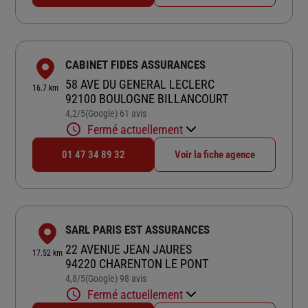
CABINET FIDES ASSURANCES
58 AVE DU GENERAL LECLERC
16.7 km
92100 BOULOGNE BILLANCOURT
4,2
/5
(Google) 61 avis
Note de 4.2 sur 5
Fermé actuellement
01 47 34 89 32
Voir la fiche agence
SARL PARIS EST ASSURANCES
22 AVENUE JEAN JAURES
17.52 km
94220 CHARENTON LE PONT
4,8
/5
(Google) 98 avis
Note de 4.8 sur 5
Fermé actuellement