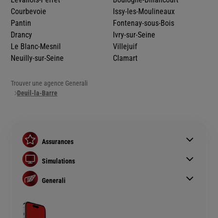
Courbevoie
Issy-les-Moulineaux
Pantin
Fontenay-sous-Bois
Drancy
Ivry-sur-Seine
Le Blanc-Mesnil
Villejuif
Neuilly-sur-Seine
Clamart
Trouver une agence Generali
Deuil-la-Barre
Assurances
Assurance auto
Simulations
Assurance habitation
Simulation assurance auto
Assurance prêt immobilier
Generali
Devis assurance habitation
Complémentaire santé senior
Qui sommes nous ?
Simulation assurance de prêt immobilier
Rendements fonds euros Generali
Devis assurance chien ou chat
Accessibilité sourds et malentendants