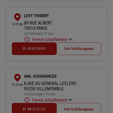
LEVY THIERRY
89 RUE ALBERT
16.21 km
75013 PARIS
4,5
/5
(Google) 57 avis
Note de 4.5 sur 5
Fermé actuellement
01 45 83 99 91
Voir la fiche agence
AML ASSURANCES
8 AVE DU GENERAL LECLERC
16.35 km
93250 VILLEMOMBLE
4,9
/5
(Google) 115 avis
Note de 4.9 sur 5
Fermé actuellement
01 48 12 51 51
Voir la fiche agence