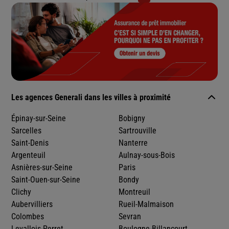
Les agences Generali dans les villes à proximité
Épinay-sur-Seine
Bobigny
Sarcelles
Sartrouville
Saint-Denis
Nanterre
Argenteuil
Aulnay-sous-Bois
Asnières-sur-Seine
Paris
Saint-Ouen-sur-Seine
Bondy
Clichy
Montreuil
Aubervilliers
Rueil-Malmaison
Colombes
Sevran
Levallois-Perret
Boulogne-Billancourt