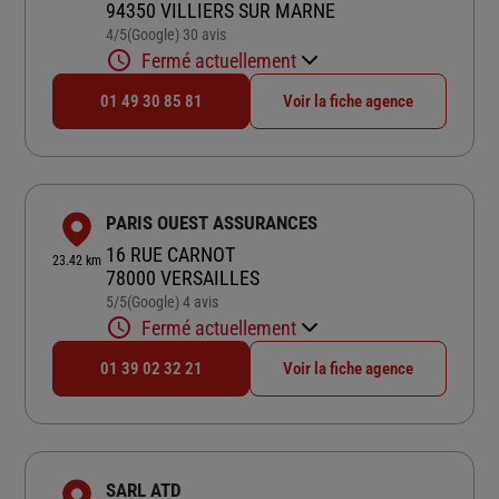
94350 VILLIERS SUR MARNE
4
/5
(Google) 30 avis
Note de 4 sur 5
Fermé actuellement
01 49 30 85 81
Voir la fiche agence
PARIS OUEST ASSURANCES
16 RUE CARNOT
23.42 km
78000 VERSAILLES
5
/5
(Google) 4 avis
Note de 5 sur 5
Fermé actuellement
01 39 02 32 21
Voir la fiche agence
SARL ATD