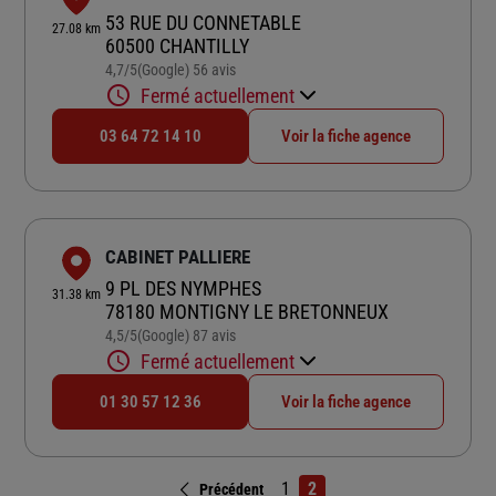
53 RUE DU CONNETABLE
27.08 km
60500 CHANTILLY
4,7
/5
(Google) 56 avis
Note de 4.7 sur 5
Fermé actuellement
03 64 72 14 10
Voir la fiche agence
CABINET PALLIERE
9 PL DES NYMPHES
31.38 km
78180 MONTIGNY LE BRETONNEUX
4,5
/5
(Google) 87 avis
Note de 4.5 sur 5
Fermé actuellement
01 30 57 12 36
Voir la fiche agence
1
2
Précédent