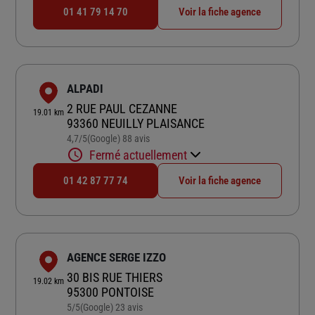
01 41 79 14 70
Voir la fiche agence
ALPADI
2 RUE PAUL CEZANNE
19.01 km
93360 NEUILLY PLAISANCE
4,7
/5
(Google) 88 avis
Note de 4.7 sur 5
Fermé actuellement
01 42 87 77 74
Voir la fiche agence
AGENCE SERGE IZZO
30 BIS RUE THIERS
19.02 km
95300 PONTOISE
5
/5
(Google) 23 avis
Note de 5 sur 5