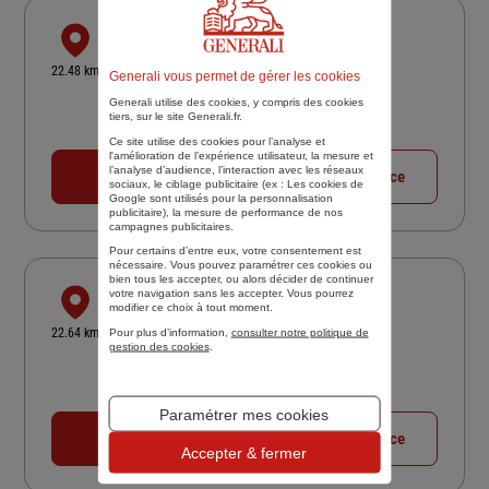
ASSURANCES CORINNE DESAEGHER
89 RUE VICTOR HUGO
22.48 km
Generali vous permet de gérer les cookies
62200 BOULOGNE SUR MER
Generali utilise des cookies, y compris des cookies
4,6
/5
(Google) 28 avis
Note de 4.6 sur 5
tiers, sur le site Generali.fr.
Fermé actuellement
Ce site utilise des cookies pour l’analyse et
l'amélioration de l’expérience utilisateur, la mesure et
l’analyse d’audience, l’interaction avec les réseaux
03 21 99 64 64
Voir la fiche agence
sociaux, le ciblage publicitaire (ex :
Les cookies de
Google sont utilisés pour la personnalisation
publicitaire
), la mesure de performance de nos
campagnes publicitaires.
Pour certains d’entre eux, votre consentement est
nécessaire. Vous pouvez paramétrer ces cookies ou
bien tous les accepter, ou alors décider de continuer
SARL A.E.V. (BOULOGNE)
votre navigation sans les accepter. Vous pourrez
modifier ce choix à tout moment.
48 RUE PORTE NEUVE
22.64 km
Pour plus d’information,
consulter notre politique de
62200 BOULOGNE SUR MER
gestion des cookies
.
4,9
/5
(Google) 19 avis
Note de 4.9 sur 5
Fermé actuellement
Paramétrer mes cookies
03 21 33 87 22
Voir la fiche agence
Accepter & fermer