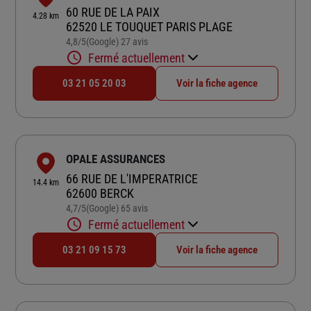
60 RUE DE LA PAIX
4.28 km
62520 LE TOUQUET PARIS PLAGE
4,8
/5
(Google) 27 avis
Note de 4.8 sur 5
Fermé actuellement
03 21 05 20 03
Voir la fiche agence
OPALE ASSURANCES
66 RUE DE L'IMPERATRICE
14.4 km
62600 BERCK
4,7
/5
(Google) 65 avis
Note de 4.7 sur 5
Fermé actuellement
03 21 09 15 73
Voir la fiche agence