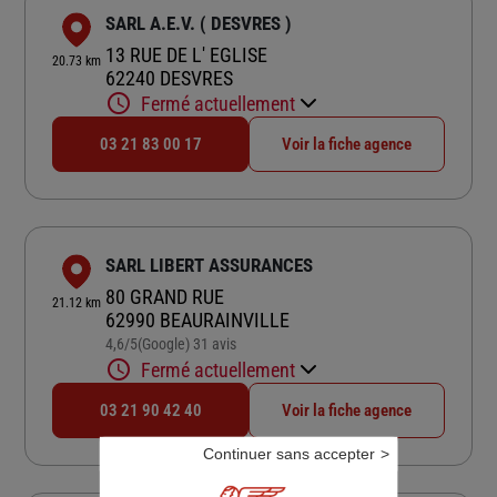
SARL A.E.V. ( DESVRES )
13 RUE DE L' EGLISE
20.73 km
62240 DESVRES
Fermé actuellement
03 21 83 00 17
Voir la fiche agence
SARL LIBERT ASSURANCES
80 GRAND RUE
21.12 km
62990 BEAURAINVILLE
4,6
/5
(Google) 31 avis
Note de 4.6 sur 5
Fermé actuellement
03 21 90 42 40
Voir la fiche agence
Continuer sans accepter