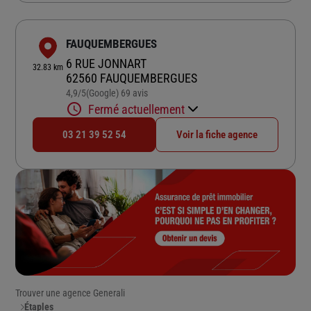
FAUQUEMBERGUES
6 RUE JONNART
32.83 km
62560 FAUQUEMBERGUES
4,9
/5
(Google) 69 avis
Note de 4.9 sur 5
Fermé actuellement
03 21 39 52 54
Voir la fiche agence
Trouver une agence Generali
Étaples