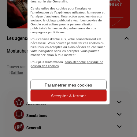
tiers, sur le site Generali.fr.
Ce site utilise des cookies pour l’analyse et
l'amélioration de l’expérience utilisateur, la mesure et
l’analyse d’audience, l’interaction avec les réseaux
sociaux, le ciblage publicitaire (ex :
Les cookies de
Google sont utilisés pour la personnalisation
publicitaire
), la mesure de performance de nos
campagnes publicitaires.
Les agences Generali dans les villes à proximité
Pour certains d’entre eux, votre consentement est
nécessaire. Vous pouvez paramétrer ces cookies ou
bien tous les accepter, ou alors décider de continuer
Montauban
votre navigation sans les accepter. Vous pourrez
modifier ce choix à tout moment.
Pour plus d’information,
consulter notre politique de
gestion des cookies
.
Trouver une agence Generali
Gaillac
Paramétrer mes cookies
Accepter & fermer
Assurances
Assurance auto
Simulations
Assurance habitation
Simulation assurance auto
Assurance prêt immobilier
Generali
Devis assurance habitation
Complémentaire santé senior