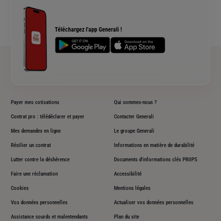
Qui sommes nous ?
Simulation assurance de prêt immobilier
Rendements fonds euros Generali
Devis assurance chien ou chat
Accessibilité sourds et malentendants
Téléchargez l'app Generali !
Plan du site
Payer mes cotisations
Qui sommes-nous ?
Contrat pro : télédéclarer et payer
Contacter Generali
Mes demandes en ligne
Le groupe Generali
Résilier un contrat
Informations en matière de durabilité
Lutter contre la déshérence
Documents d'informations clés PRIIPS
Faire une réclamation
Accessibilité
Cookies
Mentions légales
Vos données personnelles
Actualiser vos données personnelles
Assistance sourds et malentendants
Plan du site