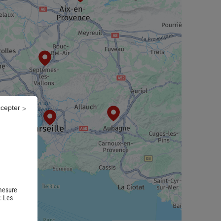
ccepter
 mesure
 :
Les