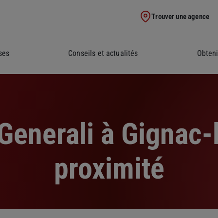
Trouver une agence
ses
Conseils et actualités
Obteni
Generali à Gignac-l
proximité