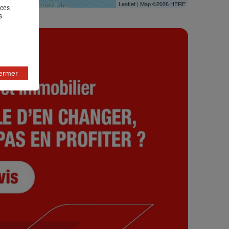
Leaflet
| Map ©2026
HERE
 ces
s
fermer