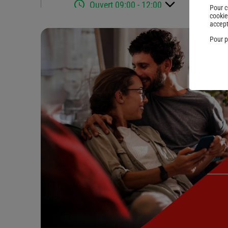
Ouvert 09:00 - 12:00
Pour c
cookie
accept
04 42 05 04 04
Voir la fiche age
Pour p
GASTINNE ASSURANCES MARTIG
29 BOULEVARD DU 14 JUILLET
14.62
km
13500 MARTIGUES
Fermé actuellement
04 42 80 34 39
Voir la fiche age
MP ASSURANCES
5 AVE DE LA CORSE
15.25
km
13007 MARSEILLE