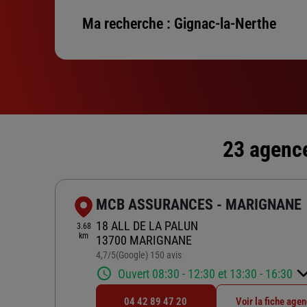
Ma recherche :
Gignac-la-Nerthe
23 agence
MCB ASSURANCES - MARIGNANE
18 ALL DE LA PALUN
3.68
km
13700 MARIGNANE
4,7
/5
(Google) 150 avis
Note de 4.7 sur 5
Ouvert 08:30 - 12:30 et 13:30 - 16:30
04 42 89 47 20
Voir la fiche age