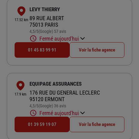
LEVY THIERRY
89 RUE ALBERT
17.52 km
75013 PARIS
4,5
/5
(Google) 57 avis
Note de 4.5 sur 5
Fermé aujourd'hui
01 45 83 99 91
Voir la fiche agence
EQUIPAGE ASSURANCES
176 RUE DU GENERAL LECLERC
17.9 km
95120 ERMONT
4,5
/5
(Google) 36 avis
Note de 4.5 sur 5
Fermé aujourd'hui
01 39 59 19 07
Voir la fiche agence