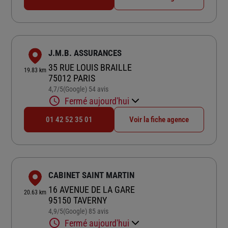
J.M.B. ASSURANCES
35 RUE LOUIS BRAILLE
19.83 km
75012 PARIS
4,7
/5
(Google) 54 avis
Note de 4.7 sur 5
Fermé aujourd'hui
01 42 52 35 01
Voir la fiche agence
CABINET SAINT MARTIN
16 AVENUE DE LA GARE
20.63 km
95150 TAVERNY
4,9
/5
(Google) 85 avis
Note de 4.9 sur 5
Fermé aujourd'hui