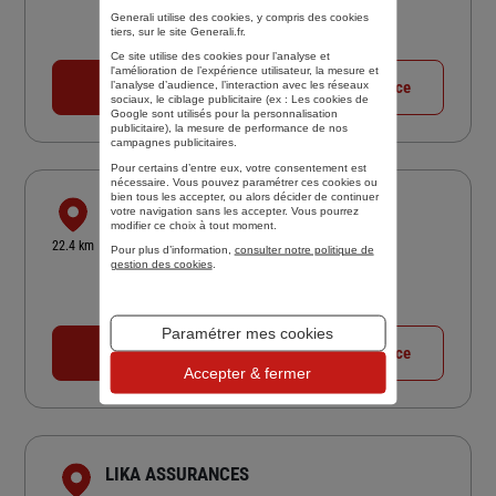
Generali utilise des cookies, y compris des cookies
4,7
/5
(Google) 49 avis
Note de 4.7 sur 5
tiers, sur le site Generali.fr.
Fermé aujourd'hui
Ce site utilise des cookies pour l’analyse et
l'amélioration de l’expérience utilisateur, la mesure et
01 43 28 93 36
Voir la fiche agence
l’analyse d’audience, l’interaction avec les réseaux
sociaux, le ciblage publicitaire (ex :
Les cookies de
Google sont utilisés pour la personnalisation
publicitaire
), la mesure de performance de nos
campagnes publicitaires.
Pour certains d’entre eux, votre consentement est
nécessaire. Vous pouvez paramétrer ces cookies ou
bien tous les accepter, ou alors décider de continuer
AGENCE SERGE IZZO
votre navigation sans les accepter. Vous pourrez
modifier ce choix à tout moment.
30 BIS RUE THIERS
22.4 km
Pour plus d’information,
consulter notre politique de
95300 PONTOISE
gestion des cookies
.
5
/5
(Google) 23 avis
Note de 5 sur 5
Fermé actuellement
Paramétrer mes cookies
01 30 32 45 30
Voir la fiche agence
Accepter & fermer
LIKA ASSURANCES