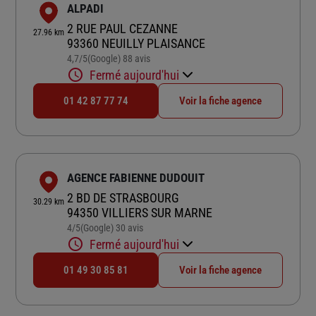
ALPADI
2 RUE PAUL CEZANNE
27.96 km
93360 NEUILLY PLAISANCE
4,7
/5
(Google) 88 avis
Note de 4.7 sur 5
Fermé aujourd'hui
01 42 87 77 74
Voir la fiche agence
AGENCE FABIENNE DUDOUIT
2 BD DE STRASBOURG
30.29 km
94350 VILLIERS SUR MARNE
4
/5
(Google) 30 avis
Note de 4 sur 5
Fermé aujourd'hui
01 49 30 85 81
Voir la fiche agence