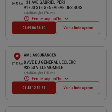
131 AVE GABRIEL PERI
26.43 km
91700 STE GENEVIEVE DES BOIS
4,8
/5
(Google) 176 avis
Note de 4.8 sur 5
Fermé aujourd'hui
01 69 06 36 10
Voir la fiche agence
AML ASSURANCES
8 AVE DU GENERAL LECLERC
27.87 km
93250 VILLEMOMBLE
4,9
/5
(Google) 115 avis
Note de 4.9 sur 5
Fermé aujourd'hui
01 48 12 51 51
Voir la fiche agence