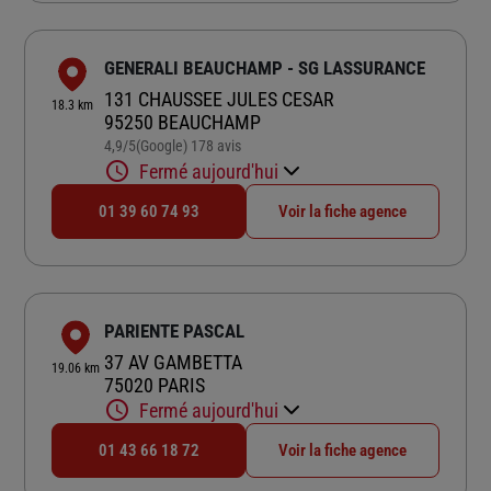
GENERALI BEAUCHAMP - SG LASSURANCE
131 CHAUSSEE JULES CESAR
18.3 km
95250 BEAUCHAMP
4,9
/5
(Google) 178 avis
Note de 4.9 sur 5
Fermé aujourd'hui
01 39 60 74 93
Voir la fiche agence
PARIENTE PASCAL
37 AV GAMBETTA
19.06 km
75020 PARIS
Fermé aujourd'hui
01 43 66 18 72
Voir la fiche agence