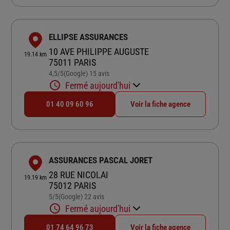
ELLIPSE ASSURANCES
10 AVE PHILIPPE AUGUSTE
19.14 km
75011 PARIS
4,5
/5
(Google) 15 avis
Note de 4.5 sur 5
Fermé aujourd'hui
01 40 09 60 96
Voir la fiche agence
ASSURANCES PASCAL JORET
28 RUE NICOLAI
19.19 km
75012 PARIS
5
/5
(Google) 22 avis
Note de 5 sur 5
Fermé aujourd'hui
01 74 64 96 73
Voir la fiche agence