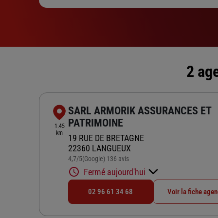
2 ag
SARL ARMORIK ASSURANCES ET
PATRIMOINE
1.45
km
19 RUE DE BRETAGNE
22360 LANGUEUX
4,7
/5
(Google) 136 avis
Note de 4.7 sur 5
Fermé aujourd'hui
02 96 61 34 68
Voir la fiche age