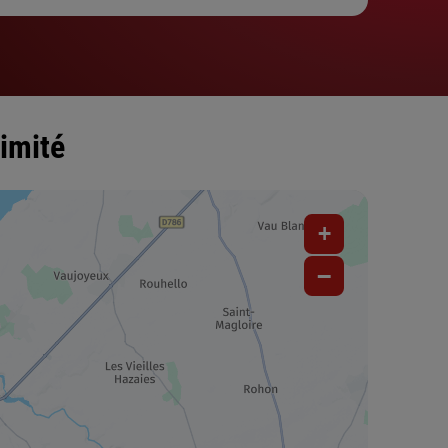
imité
+
−