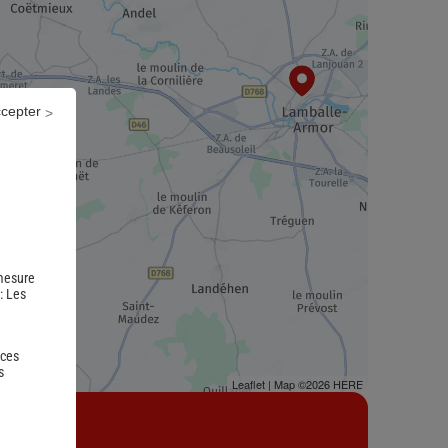
ccepter
 mesure
 :
Les
 ces
s
Leaflet
| Map ©2026
HERE