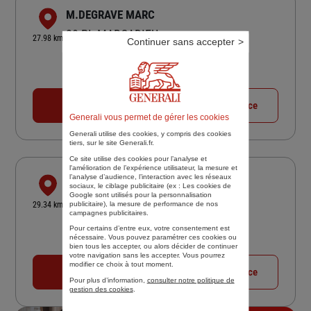
M.DEGRAVE MARC
28 PL MARCADIEU
27.98 km
Continuer sans accepter
65000 TARBES
4,4
/5
(Google) 44 avis
Note de 4.4 sur 5
Fermé aujourd'hui
05 62 34 70 05
Voir la fiche agence
Generali vous permet de gérer les cookies
Generali utilise des cookies, y compris des cookies
tiers, sur le site Generali.fr.
Ce site utilise des cookies pour l’analyse et
l'amélioration de l’expérience utilisateur, la mesure et
l’analyse d’audience, l’interaction avec les réseaux
PYRENEES CONSEILS ASSURANCES
sociaux, le ciblage publicitaire (ex :
Les cookies de
Google sont utilisés pour la personnalisation
83 AVE ARISTIDE BRIAND
publicitaire
), la mesure de performance de nos
29.34 km
65000 TARBES
campagnes publicitaires.
Pour certains d’entre eux, votre consentement est
4,3
/5
(Google) 44 avis
Note de 4.3 sur 5
nécessaire. Vous pouvez paramétrer ces cookies ou
Fermé aujourd'hui
bien tous les accepter, ou alors décider de continuer
votre navigation sans les accepter. Vous pourrez
modifier ce choix à tout moment.
05 62 93 39 25
Voir la fiche agence
Pour plus d’information,
consulter notre politique de
gestion des cookies
.