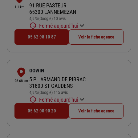
91 RUE PASTEUR
1.1 km
65300 LANNEMEZAN
4,9
/5
(Google) 10 avis
Note de 4.9 sur 5
Fermé aujourd'hui
05 62 98 10 87
Voir la fiche agence
GOWIN
5 PL ARMAND DE PIBRAC
26.68 km
31800 ST GAUDENS
4,9
/5
(Google) 115 avis
Note de 4.9 sur 5
Fermé aujourd'hui
05 62 00 90 20
Voir la fiche agence