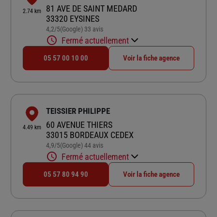
81 AVE DE SAINT MEDARD
2.74 km
33320 EYSINES
4,2
/5
(Google) 33 avis
Note de 4.2 sur 5
Fermé actuellement
05 57 00 10 00
Voir la fiche agence
TEISSIER PHILIPPE
60 AVENUE THIERS
4.49 km
33015 BORDEAUX CEDEX
4,9
/5
(Google) 44 avis
Note de 4.9 sur 5
Fermé actuellement
05 57 80 94 90
Voir la fiche agence