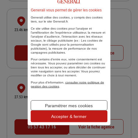
Generali vous permet de gérer les cookies
Generali utilise des cookies, y compris des cookies
GENERALI LE TOURNE
tiers, sur le site Generali.fr.
4 AVE DU LIEUTENANT ROUCH
Ce site utilise des cookies pour l’analyse et
23.46 km
l'amélioration de l’expérience utilisateur, la mesure et
33550 LE TOURNE
l’analyse d’audience, l’interaction avec les réseaux
Fermé actuellement
sociaux, le ciblage publicitaire (ex :
Les cookies de
Google sont utilisés pour la personnalisation
publicitaire
), la mesure de performance de nos
05 56 40 46 77
Voir la fiche agence
campagnes publicitaires.
Pour certains d’entre eux, votre consentement est
nécessaire. Vous pouvez paramétrer ces cookies ou
bien tous les accepter, ou alors décider de continuer
votre navigation sans les accepter. Vous pourrez
modifier ce choix à tout moment.
Pour plus d’information,
consulter notre politique de
SARL JULIE JACOUTY
gestion des cookies
.
3 RUE ARISTIDE GODINEAU
27.53 km
33240 ST GENES DE FRONSAC
Paramétrer mes cookies
4,8
/5
(Google) 51 avis
Note de 4.8 sur 5
Fermé actuellement
Accepter & fermer
05 57 43 17 16
Voir la fiche agence