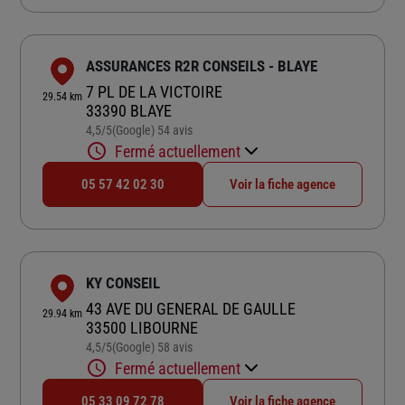
ASSURANCES R2R CONSEILS - BLAYE
7 PL DE LA VICTOIRE
29.54 km
33390 BLAYE
4,5
/5
(Google) 54 avis
Note de 4.5 sur 5
Fermé actuellement
05 57 42 02 30
Voir la fiche agence
KY CONSEIL
43 AVE DU GENERAL DE GAULLE
29.94 km
33500 LIBOURNE
4,5
/5
(Google) 58 avis
Note de 4.5 sur 5
Fermé actuellement
05 33 09 72 78
Voir la fiche agence