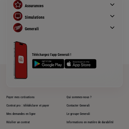
Assurances
Assurance auto
Simulations
Assurance habitation
Simulation assurance auto
Assurance prêt immobilier
Generali
Devis assurance habitation
Complémentaire santé senior
Qui sommes nous ?
Simulation assurance de prêt immobilier
Rendements fonds euros Generali
Devis assurance chien ou chat
Accessibilité sourds et malentendants
Téléchargez l'app Generali !
Plan du site
Payer mes cotisations
Qui sommes-nous ?
Contrat pro : télédéclarer et payer
Contacter Generali
Mes demandes en ligne
Le groupe Generali
Résilier un contrat
Informations en matière de durabilité