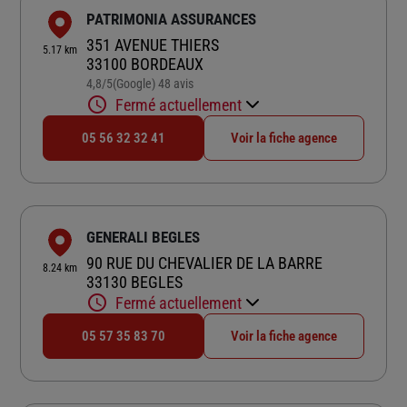
PATRIMONIA ASSURANCES
351 AVENUE THIERS
5.17 km
33100 BORDEAUX
4,8
/5
(Google) 48 avis
Note de 4.8 sur 5
Fermé actuellement
05 56 32 32 41
Voir la fiche agence
GENERALI BEGLES
90 RUE DU CHEVALIER DE LA BARRE
8.24 km
33130 BEGLES
Fermé actuellement
05 57 35 83 70
Voir la fiche agence