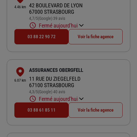
42 BOULEVARD DE LYON
4.46 km
67000 STRASBOURG
4,7
/5
(Google) 39 avis
Note de 4.7 sur 5
Fermé aujourd'hui
03 88 22 90 72
Voir la fiche agence
ASSURANCES OBERGFELL
11 RUE DU ZIEGELFELD
6.07 km
67100 STRASBOURG
4,3
/5
(Google) 40 avis
Note de 4.3 sur 5
Fermé aujourd'hui
03 88 61 85 11
Voir la fiche agence