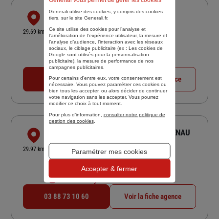
Generali utilise des cookies, y compris des cookies
BORNE ASSURANCES
tiers, sur le site Generali.fr.
20A BOULEVARD NESSEL
Ce site utilise des cookies pour l’analyse et
29.69 km
l'amélioration de l’expérience utilisateur, la mesure et
67500 HAGUENAU
l’analyse d’audience, l’interaction avec les réseaux
sociaux, le ciblage publicitaire (ex :
Les cookies de
4,6
/5
(Google) 47 avis
Note de 4.6 sur 5
Google sont utilisés pour la personnalisation
Fermé aujourd'hui
publicitaire
), la mesure de performance de nos
campagnes publicitaires.
03 88 05 22 85
Voir la fiche agence
Pour certains d’entre eux, votre consentement est
nécessaire. Vous pouvez paramétrer ces cookies ou
bien tous les accepter, ou alors décider de continuer
votre navigation sans les accepter. Vous pourrez
modifier ce choix à tout moment.
Pour plus d’information,
consulter notre politique de
gestion des cookies
.
ASSURANCES CASTEROT THAL HAGUENAU
18 RUE DU MAIRE ANDRE TRABAND
29.97 km
Paramétrer mes cookies
67500 HAGUENAU
4,9
/5
(Google) 174 avis
Note de 4.9 sur 5
Accepter & fermer
Fermé aujourd'hui
03 88 73 10 60
Voir la fiche agence