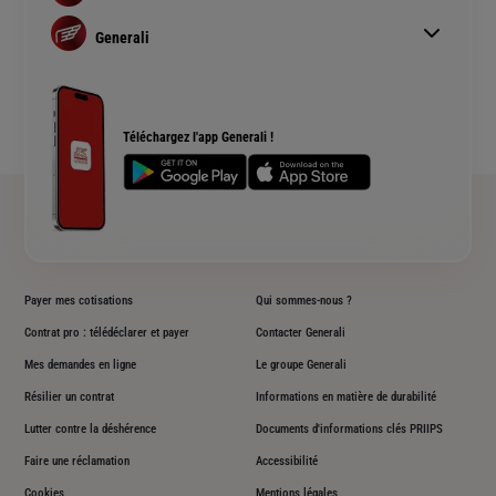
Assurance habitation
Simulation assurance auto
Assurance prêt immobilier
Generali
Devis assurance habitation
Complémentaire santé senior
Qui sommes nous ?
Simulation assurance de prêt immobilier
Rendements fonds euros Generali
Devis assurance chien ou chat
Accessibilité sourds et malentendants
Téléchargez l'app Generali !
Plan du site
Payer mes cotisations
Qui sommes-nous ?
Contrat pro : télédéclarer et payer
Contacter Generali
Mes demandes en ligne
Le groupe Generali
Résilier un contrat
Informations en matière de durabilité
Lutter contre la déshérence
Documents d'informations clés PRIIPS
Faire une réclamation
Accessibilité
Cookies
Mentions légales