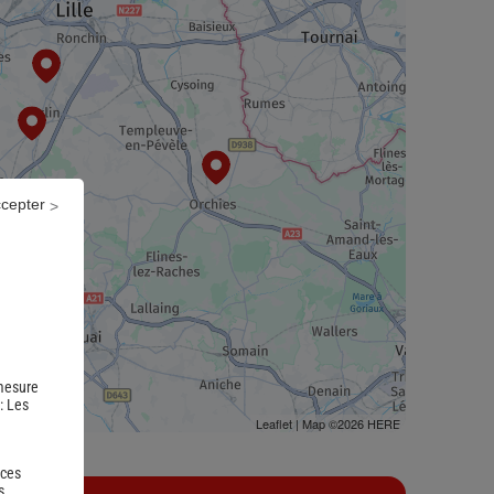
ccepter
 mesure
 :
Les
Leaflet
| Map ©2026
HERE
 ces
s