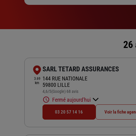
26 
SARL TETARD ASSURANCES
144 RUE NATIONALE
3.69
km
59800 LILLE
4,6
/5
(Google) 68 avis
Note de 4.6 sur 5
Fermé aujourd'hui
03 20 57 14 16
Voir la fiche age