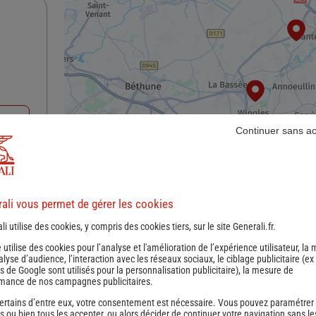
nce
Continuer sans a
ali vous permet de gérer les cookies
li utilise des cookies, y compris des cookies tiers, sur le site Generali.fr.
e utilise des cookies pour l’analyse et l'amélioration de l’expérience utilisateur, la
nalyse d’audience, l’interaction avec les réseaux sociaux, le ciblage publicitaire (ex
s de Google sont utilisés pour la personnalisation publicitaire
), la mesure de
mance de nos campagnes publicitaires.
1
2
Suivant
nce
ertains d’entre eux, votre consentement est nécessaire. Vous pouvez paramétrer
s ou bien tous les accepter, ou alors décider de continuer votre navigation sans le