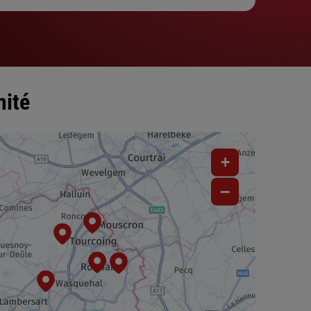
mité
+
−