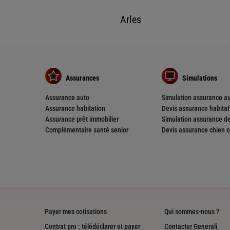
Arles
nce
T -
Assurances
Simulations
Assurance auto
Simulation assurance a
Assurance habitation
Devis assurance habitat
Assurance prêt immobilier
Simulation assurance de
Complémentaire santé senior
Devis assurance chien o
nce
Payer mes cotisations
Qui sommes-nous ?
ER
Contrat pro : télédéclarer et payer
Contacter Generali