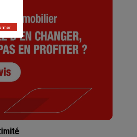
fermer
ximité