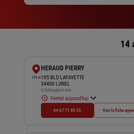
14 
HERAUD PIERRY
195 BLD LAFAYETTE
139 m
34400 LUNEL
5
/5
(Google) 4 avis
Note de 5 sur 5
Fermé aujourd'hui
04 67 71 80 25
Voir la fiche age