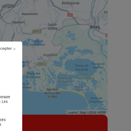
ccepter
 mesure
 :
Les
Leaflet
| Map ©2026
HERE
 ces
s