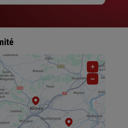
mité
+
−