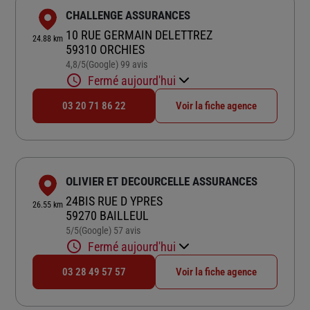
CHALLENGE ASSURANCES
10 RUE GERMAIN DELETTREZ
24.88 km
59310 ORCHIES
4,8
/5
(Google) 99 avis
Note de 4.8 sur 5
Fermé aujourd'hui
03 20 71 86 22
Voir la fiche agence
OLIVIER ET DECOURCELLE ASSURANCES
24BIS RUE D YPRES
26.55 km
59270 BAILLEUL
5
/5
(Google) 57 avis
Note de 5 sur 5
Fermé aujourd'hui
03 28 49 57 57
Voir la fiche agence