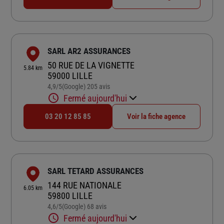
SARL AR2 ASSURANCES
50 RUE DE LA VIGNETTE
5.84 km
59000 LILLE
4,9
/5
(Google) 205 avis
Note de 4.9 sur 5
Fermé aujourd'hui
03 20 12 85 85
Voir la fiche agence
SARL TETARD ASSURANCES
144 RUE NATIONALE
6.05 km
59800 LILLE
4,6
/5
(Google) 68 avis
Note de 4.6 sur 5
Fermé aujourd'hui