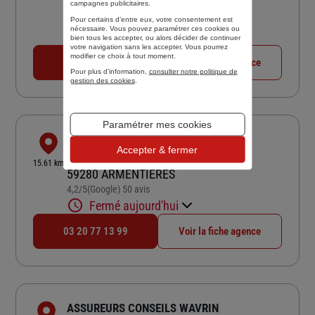
59113 SECLIN
campagnes publicitaires.
4,5
/5
(Google) 58 avis
Pour certains d’entre eux, votre consentement est
Note de 4.5 sur 5
nécessaire. Vous pouvez paramétrer ces cookies ou
Fermé aujourd'hui
bien tous les accepter, ou alors décider de continuer
votre navigation sans les accepter. Vous pourrez
modifier ce choix à tout moment.
03 20 90 10 09
Voir la fiche agence
Pour plus d’information,
consulter notre politique de
gestion des cookies
.
Paramétrer mes cookies
GR ASSURANCES
Accepter & fermer
33 RUE DE DUNKERQUE
15.61 km
59280 ARMENTIERES
4,2
/5
(Google) 50 avis
Note de 4.2 sur 5
Fermé aujourd'hui
03 20 77 13 99
Voir la fiche agence
ASSUREURS CONSEILS WAVRIN