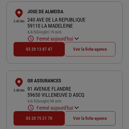
JOSE DE ALMEIDA
240 AVE DE LA REPUBLIQUE
3.43 km
59110 LA MADELEINE
4,4
/5
(Google) 19 avis
Note de 4.4 sur 5
Fermé aujourd'hui
03 20 13 87 47
Voir la fiche agence
GR ASSURANCES
91 AVENUE FLANDRE
3.48 km
59650 VILLENEUVE D ASCQ
4,6
/5
(Google) 98 avis
Note de 4.6 sur 5
Fermé aujourd'hui
03 20 75 21 70
Voir la fiche agence