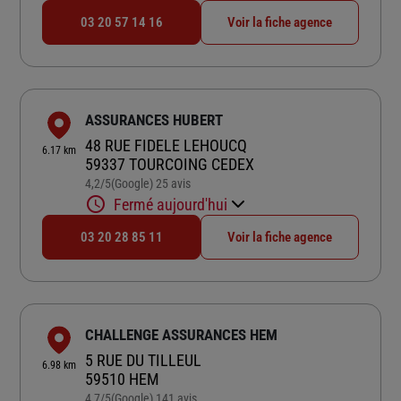
03 20 57 14 16
Voir la fiche agence
ASSURANCES HUBERT
48 RUE FIDELE LEHOUCQ
6.17 km
59337 TOURCOING CEDEX
4,2
/5
(Google) 25 avis
Note de 4.2 sur 5
Fermé aujourd'hui
03 20 28 85 11
Voir la fiche agence
CHALLENGE ASSURANCES HEM
5 RUE DU TILLEUL
6.98 km
59510 HEM
4,7
/5
(Google) 141 avis
Note de 4.7 sur 5