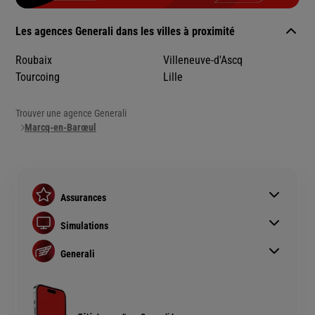
Les agences Generali dans les villes à proximité
Roubaix
Villeneuve-d'Ascq
Tourcoing
Lille
Trouver une agence Generali
Marcq-en-Barœul
Assurances
Assurance auto
Simulations
Assurance habitation
Simulation assurance auto
Assurance prêt immobilier
Generali
Devis assurance habitation
Complémentaire santé senior
Qui sommes nous ?
Simulation assurance de prêt immobilier
Rendements fonds euros Generali
Devis assurance chien ou chat
Accessibilité sourds et malentendants