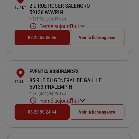
2 D RUE ROGER SALENGRO
16.7 km
59136 WAVRIN
4,7
/5
(Google) 39 avis
Note de 4.7 sur 5
Fermé aujourd'hui
03 20 58 86 66
Voir la fiche agence
EVENTIA ASSURANCES
95 RUE DU GENERAL DE GAULLE
19.8 km
59133 PHALEMPIN
4,5
/5
(Google) 19 avis
Note de 4.5 sur 5
Fermé aujourd'hui
03 20 90 24 44
Voir la fiche agence