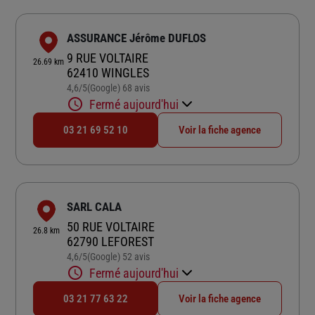
ASSURANCE Jérôme DUFLOS
9 RUE VOLTAIRE
26.69 km
62410 WINGLES
4,6
/5
(Google) 68 avis
Note de 4.6 sur 5
Fermé aujourd'hui
03 21 69 52 10
Voir la fiche agence
SARL CALA
50 RUE VOLTAIRE
26.8 km
62790 LEFOREST
4,6
/5
(Google) 52 avis
Note de 4.6 sur 5
Fermé aujourd'hui
03 21 77 63 22
Voir la fiche agence