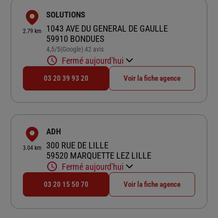
SOLUTIONS
1043 AVE DU GENERAL DE GAULLE
2.79 km
59910 BONDUES
4,5
/5
(Google) 42 avis
Note de 4.5 sur 5
Fermé aujourd'hui
03 20 39 93 20
Voir la fiche agence
ADH
300 RUE DE LILLE
3.04 km
59520 MARQUETTE LEZ LILLE
Fermé aujourd'hui
03 20 15 50 70
Voir la fiche agence