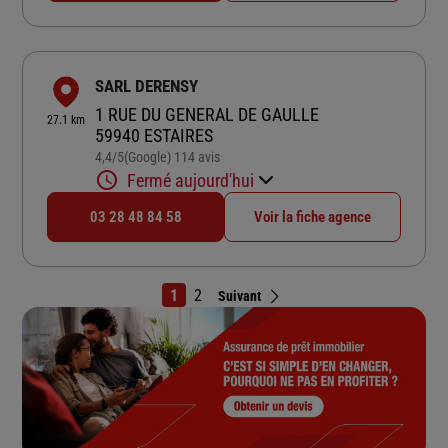
SARL DERENSY
1 RUE DU GENERAL DE GAULLE
27.1 km
59940 ESTAIRES
4,4
/5
(Google) 114 avis
Note de 4.4 sur 5
Fermé aujourd'hui
03 28 48 84 58
Voir la fiche agence
1
2
Suivant