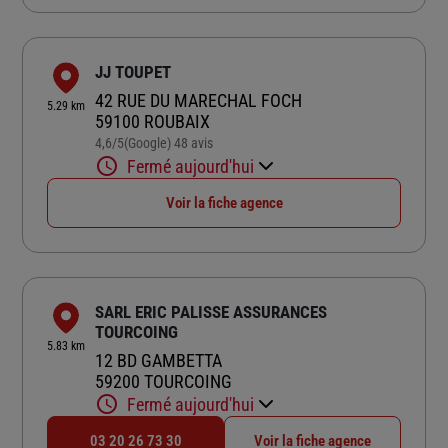
JJ TOUPET
42 RUE DU MARECHAL FOCH
5.29 km
59100 ROUBAIX
4,6
/5
(Google) 48 avis
Note de 4.6 sur 5
Fermé aujourd'hui
Voir la fiche agence
SARL ERIC PALISSE ASSURANCES
TOURCOING
5.83 km
12 BD GAMBETTA
59200 TOURCOING
Fermé aujourd'hui
03 20 26 73 30
Voir la fiche agence