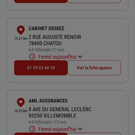
CABINET DESEEZ
2 RUE AUGUSTE RENOIR
15.31 km
78400 CHATOU
4,6
/5
(Google) 27 avis
Note de 4.6 sur 5
Fermé aujourd'hui
01 39 52 44 10
Voir la fiche agence
AML ASSURANCES
8 AVE DU GENERAL LECLERC
16.23 km
93250 VILLEMOMBLE
4,9
/5
(Google) 115 avis
Note de 4.9 sur 5
Fermé aujourd'hui