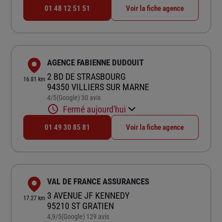
01 48 12 51 51
Voir la fiche agence
AGENCE FABIENNE DUDOUIT
2 BD DE STRASBOURG
16.81 km
94350 VILLIERS SUR MARNE
4
/5
(Google) 30 avis
Note de 4 sur 5
Fermé aujourd'hui
01 49 30 85 81
Voir la fiche agence
VAL DE FRANCE ASSURANCES
3 AVENUE JF KENNEDY
17.27 km
95210 ST GRATIEN
4,9
/5
(Google) 129 avis
Note de 4.9 sur 5