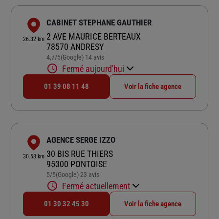
CABINET STEPHANE GAUTHIER
2 AVE MAURICE BERTEAUX
26.32 km
78570 ANDRESY
4,7
/5
(Google) 14 avis
Note de 4.7 sur 5
Fermé aujourd'hui
01 39 08 11 48
Voir la fiche agence
AGENCE SERGE IZZO
30 BIS RUE THIERS
30.58 km
95300 PONTOISE
5
/5
(Google) 23 avis
Note de 5 sur 5
Fermé actuellement
01 30 32 45 30
Voir la fiche agence