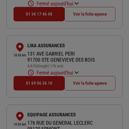
Fermé aujourd'hui
01 34 17 46 48
Voir la fiche agence
LIKA ASSURANCES
131 AVE GABRIEL PERI
18.68 km
91700 STE GENEVIEVE DES BOIS
4,8
/5
(Google) 176 avis
Note de 4.8 sur 5
Fermé aujourd'hui
01 69 06 36 10
Voir la fiche agence
EQUIPAGE ASSURANCES
176 RUE DU GENERAL LECLERC
18.85 km
95120 ERMONT