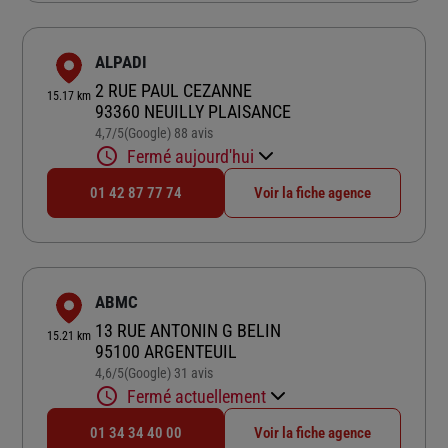
ALPADI
2 RUE PAUL CEZANNE
15.17 km
93360 NEUILLY PLAISANCE
4,7
/5
(Google) 88 avis
Note de 4.7 sur 5
Fermé aujourd'hui
01 42 87 77 74
Voir la fiche agence
ABMC
13 RUE ANTONIN G BELIN
15.21 km
95100 ARGENTEUIL
4,6
/5
(Google) 31 avis
Note de 4.6 sur 5
Fermé actuellement
01 34 34 40 00
Voir la fiche agence