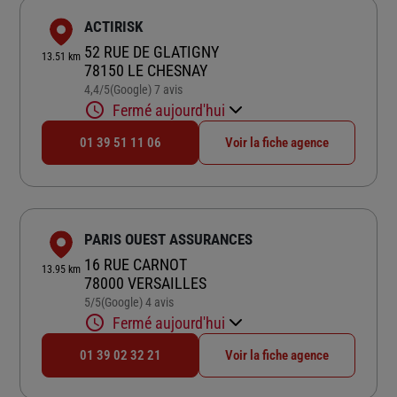
ACTIRISK
52 RUE DE GLATIGNY
13.51 km
78150 LE CHESNAY
4,4
/5
(Google) 7 avis
Note de 4.4 sur 5
Fermé aujourd'hui
01 39 51 11 06
Voir la fiche agence
PARIS OUEST ASSURANCES
16 RUE CARNOT
13.95 km
78000 VERSAILLES
5
/5
(Google) 4 avis
Note de 5 sur 5
Fermé aujourd'hui
01 39 02 32 21
Voir la fiche agence