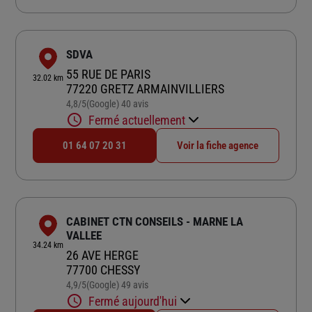
SDVA
55 RUE DE PARIS
32.02 km
77220 GRETZ ARMAINVILLIERS
4,8
/5
(Google) 40 avis
Note de 4.8 sur 5
Fermé actuellement
01 64 07 20 31
Voir la fiche agence
CABINET CTN CONSEILS - MARNE LA
VALLEE
34.24 km
26 AVE HERGE
77700 CHESSY
4,9
/5
(Google) 49 avis
Note de 4.9 sur 5
Fermé aujourd'hui