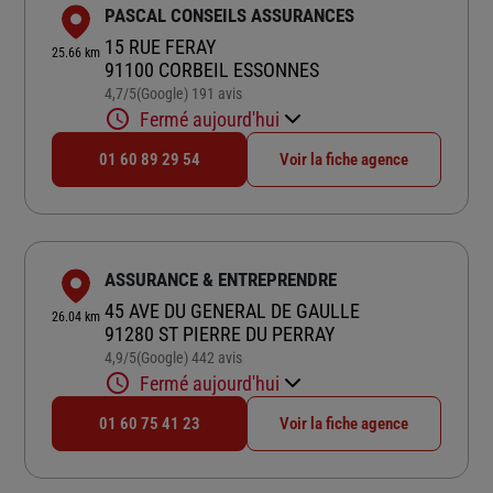
PASCAL CONSEILS ASSURANCES
15 RUE FERAY
25.66 km
91100 CORBEIL ESSONNES
4,7
/5
(Google) 191 avis
Note de 4.7 sur 5
Fermé aujourd'hui
01 60 89 29 54
Voir la fiche agence
ASSURANCE & ENTREPRENDRE
45 AVE DU GENERAL DE GAULLE
26.04 km
91280 ST PIERRE DU PERRAY
4,9
/5
(Google) 442 avis
Note de 4.9 sur 5
Fermé aujourd'hui
01 60 75 41 23
Voir la fiche agence