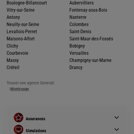
Boulogne-Billancourt
Aubervilliers
Vitry-sur-Seine
Fontenay-sous-Bois
Antony
Nanterre
Neuilly-sur-Seine
Colombes
Levallois-Perret
Saint-Denis
Maisons-Alfort
Saint-Maur-des-Fossés
Clichy
Bobigny
Courbevoie
Versailles
Massy
Champigny-sur-Marne
Créteil
Drancy
Trouver une agence Generali
Montrouge
Assurances
Assurance auto
Simulations