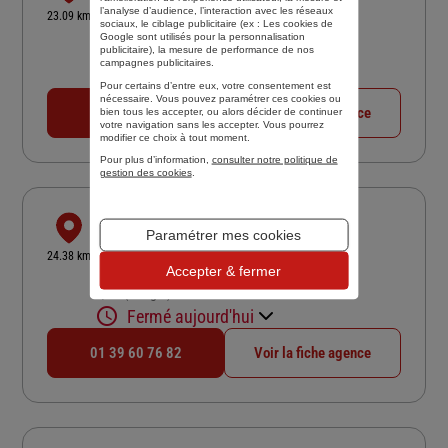
131 CHAUSSEE JULES CESAR
l’analyse d’audience, l’interaction avec les réseaux
23.09 km
sociaux, le ciblage publicitaire (ex :
Les cookies de
95250 BEAUCHAMP
Google sont utilisés pour la personnalisation
publicitaire
), la mesure de performance de nos
4,9
/5
(Google) 178 avis
Note de 4.9 sur 5
campagnes publicitaires.
Fermé aujourd'hui
Pour certains d’entre eux, votre consentement est
nécessaire. Vous pouvez paramétrer ces cookies ou
01 39 60 74 93
Voir la fiche agence
bien tous les accepter, ou alors décider de continuer
votre navigation sans les accepter. Vous pourrez
modifier ce choix à tout moment.
Pour plus d’information,
consulter notre politique de
gestion des cookies
.
CABINET SAINT MARTIN
Paramétrer mes cookies
16 AVENUE DE LA GARE
24.38 km
95150 TAVERNY
Accepter & fermer
4,9
/5
(Google) 85 avis
Note de 4.9 sur 5
Fermé aujourd'hui
01 39 60 76 82
Voir la fiche agence