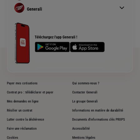
Assurance habitation
Simulation assurance auto
Assurance prêt immobilier
Generali
Devis assurance habitation
Complémentaire santé senior
Qui sommes nous ?
Simulation assurance de prêt immobilier
Rendements fonds euros Generali
Devis assurance chien ou chat
Accessibilité sourds et malentendants
Téléchargez l'app Generali !
Plan du site
Payer mes cotisations
Qui sommes-nous ?
Contrat pro : télédéclarer et payer
Contacter Generali
Mes demandes en ligne
Le groupe Generali
Résilier un contrat
Informations en matière de durabilité
Lutter contre la déshérence
Documents d'informations clés PRIIPS
Faire une réclamation
Accessibilité
Cookies
Mentions légales