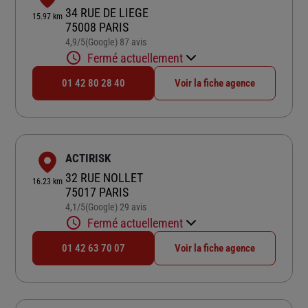
34 RUE DE LIEGE
15.97 km
75008 PARIS
4,9
/5
(Google) 87 avis
Note de 4.9 sur 5
Fermé actuellement
01 42 80 28 40
Voir la fiche agence
ACTIRISK
32 RUE NOLLET
16.23 km
75017 PARIS
4,1
/5
(Google) 29 avis
Note de 4.1 sur 5
Fermé actuellement
01 42 63 70 07
Voir la fiche agence