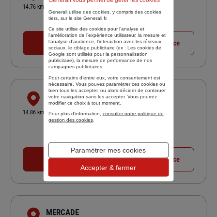
33 GAL VERO DODAT
14.76 km
Generali utilise des cookies, y compris des cookies
75001 PARIS
tiers, sur le site Generali.fr.
Fermé actuellement
Ce site utilise des cookies pour l’analyse et
l'amélioration de l’expérience utilisateur, la mesure et
l’analyse d’audience, l’interaction avec les réseaux
01 44 54 99 25
Voir la fiche agence
sociaux, le ciblage publicitaire (ex :
Les cookies de
Google sont utilisés pour la personnalisation
publicitaire
), la mesure de performance de nos
campagnes publicitaires.
Pour certains d’entre eux, votre consentement est
nécessaire. Vous pouvez paramétrer ces cookies ou
bien tous les accepter, ou alors décider de continuer
CBT THOMAS GERALD
votre navigation sans les accepter. Vous pourrez
modifier ce choix à tout moment.
20 RUE SAINT ISAURE
14.86 km
Pour plus d’information,
consulter notre politique de
75018 PARIS
gestion des cookies
.
4,2
/5
(Google) 31 avis
Note de 4.2 sur 5
Fermé actuellement
Paramétrer mes cookies
01 42 64 43 08
Voir la fiche agence
Accepter & fermer
MERCADE