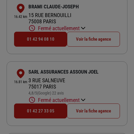
BRAMI CLAUDE-JOSEPH
15 RUE BERNOUILLI
16.42 km
75008 PARIS
Fermé actuellement
01 42 94 08 10
Voir la fiche agence
SARL ASSURANCES ASSOUN JOEL
3 RUE SALNEUVE
16.81 km
75017 PARIS
4,8
/5
(Google) 22 avis
Note de 4.8 sur 5
Fermé actuellement
01 42 27 33 05
Voir la fiche agence