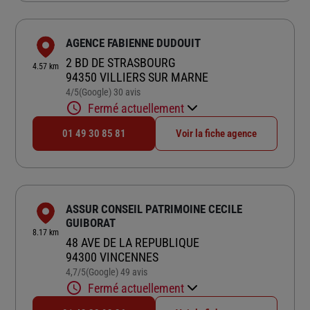
AGENCE FABIENNE DUDOUIT
2 BD DE STRASBOURG
4.57 km
94350 VILLIERS SUR MARNE
4
/5
(Google) 30 avis
Note de 4 sur 5
Fermé actuellement
01 49 30 85 81
Voir la fiche agence
ASSUR CONSEIL PATRIMOINE CECILE
GUIBORAT
8.17 km
48 AVE DE LA REPUBLIQUE
94300 VINCENNES
4,7
/5
(Google) 49 avis
Note de 4.7 sur 5
Fermé actuellement