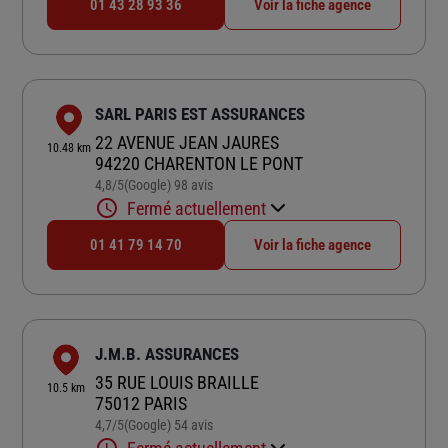
01 43 28 93 36
Voir la fiche agence
SARL PARIS EST ASSURANCES
22 AVENUE JEAN JAURES
10.48 km
94220 CHARENTON LE PONT
4,8
/5
(Google) 98 avis
Note de 4.8 sur 5
Fermé actuellement
01 41 79 14 70
Voir la fiche agence
J.M.B. ASSURANCES
35 RUE LOUIS BRAILLE
10.5 km
75012 PARIS
4,7
/5
(Google) 54 avis
Note de 4.7 sur 5