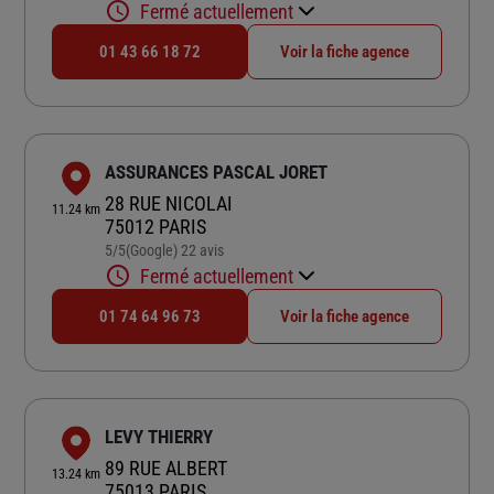
Fermé actuellement
01 43 66 18 72
Voir la fiche agence
ASSURANCES PASCAL JORET
28 RUE NICOLAI
11.24 km
75012 PARIS
5
/5
(Google) 22 avis
Note de 5 sur 5
Fermé actuellement
01 74 64 96 73
Voir la fiche agence
LEVY THIERRY
89 RUE ALBERT
13.24 km
75013 PARIS