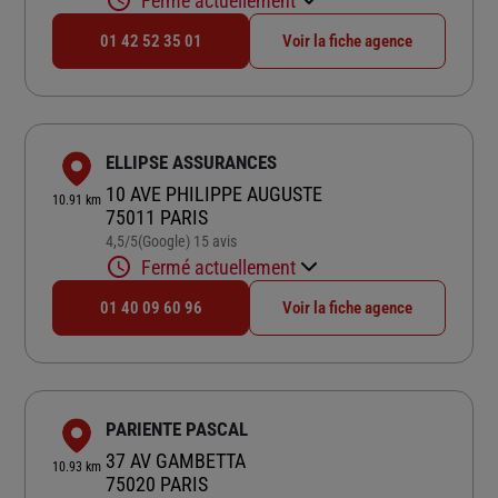
Fermé actuellement
01 42 52 35 01
Voir la fiche agence
ELLIPSE ASSURANCES
10 AVE PHILIPPE AUGUSTE
10.91 km
75011 PARIS
4,5
/5
(Google) 15 avis
Note de 4.5 sur 5
Fermé actuellement
01 40 09 60 96
Voir la fiche agence
PARIENTE PASCAL
37 AV GAMBETTA
10.93 km
75020 PARIS