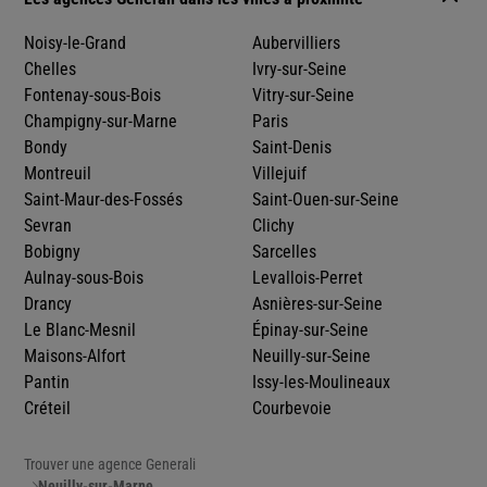
Noisy-le-Grand
Aubervilliers
Chelles
Ivry-sur-Seine
Fontenay-sous-Bois
Vitry-sur-Seine
Champigny-sur-Marne
Paris
Bondy
Saint-Denis
Montreuil
Villejuif
Saint-Maur-des-Fossés
Saint-Ouen-sur-Seine
Sevran
Clichy
Bobigny
Sarcelles
Aulnay-sous-Bois
Levallois-Perret
Drancy
Asnières-sur-Seine
Le Blanc-Mesnil
Épinay-sur-Seine
Maisons-Alfort
Neuilly-sur-Seine
Pantin
Issy-les-Moulineaux
Créteil
Courbevoie
Trouver une agence Generali
Neuilly-sur-Marne