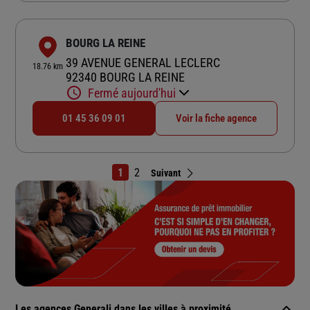
BOURG LA REINE
39 AVENUE GENERAL LECLERC
18.76 km
92340 BOURG LA REINE
Fermé aujourd'hui
01 45 36 09 01
Voir la fiche agence
1
2
Suivant
Les agences Generali dans les villes à proximité