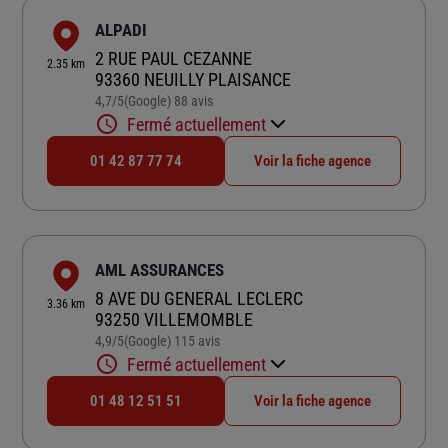
ALPADI
2 RUE PAUL CEZANNE
2.35 km
93360 NEUILLY PLAISANCE
4,7
/5
(Google) 88 avis
Note de 4.7 sur 5
Fermé actuellement
01 42 87 77 74
Voir la fiche agence
AML ASSURANCES
8 AVE DU GENERAL LECLERC
3.36 km
93250 VILLEMOMBLE
4,9
/5
(Google) 115 avis
Note de 4.9 sur 5
Fermé actuellement
01 48 12 51 51
Voir la fiche agence