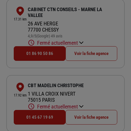
CABINET CTN CONSEILS - MARNE LA
VALLEE
17.31 km
26 AVE HERGE
77700 CHESSY
4,9
/5
(Google) 49 avis
Note de 4.9 sur 5
Fermé actuellement
01 86 90 50 86
Voir la fiche agence
CBT MADELIN CHRISTOPHE
1 VILLA CROIX NIVERT
17.92 km
75015 PARIS
Fermé actuellement
01 45 67 19 69
Voir la fiche agence