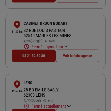
CABINET DRUON BODART
82 RUE LOUIS PASTEUR
11.32 km
62540 MARLES LES MINES
4,9
/5
(Google) 140 avis
Note de 4.9 sur 5
Fermé aujourd'hui
03 21 52 30 80
Voir la fiche agence
LENS
28 BD EMILE BASLY
12.69 km
62300 LENS
4,7
/5
(Google) 40 avis
Note de 4.7 sur 5
Fermé actuellement