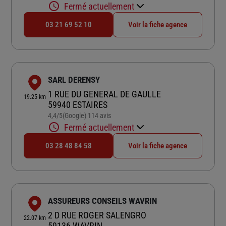
Fermé actuellement
03 21 69 52 10
Voir la fiche agence
SARL DERENSY
1 RUE DU GENERAL DE GAULLE
19.25 km
59940 ESTAIRES
4,4
/5
(Google) 114 avis
Note de 4.4 sur 5
Fermé actuellement
03 28 48 84 58
Voir la fiche agence
ASSUREURS CONSEILS WAVRIN
2 D RUE ROGER SALENGRO
22.07 km
59136 WAVRIN