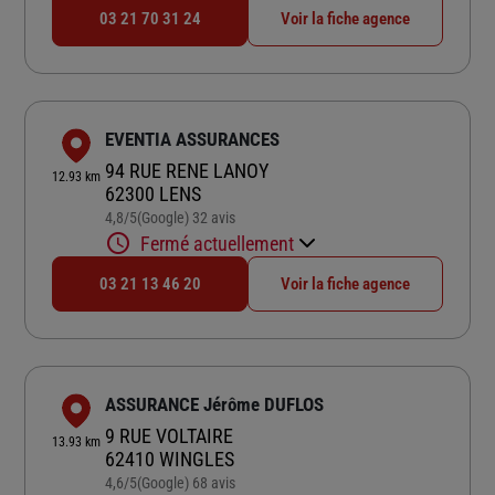
03 21 70 31 24
Voir la fiche agence
EVENTIA ASSURANCES
94 RUE RENE LANOY
12.93 km
62300 LENS
4,8
/5
(Google) 32 avis
Note de 4.8 sur 5
Fermé actuellement
03 21 13 46 20
Voir la fiche agence
ASSURANCE Jérôme DUFLOS
9 RUE VOLTAIRE
13.93 km
62410 WINGLES
4,6
/5
(Google) 68 avis
Note de 4.6 sur 5