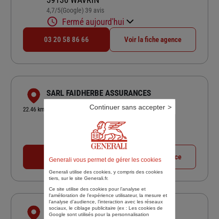
4,7
/5
(Google) 39 avis
Note de 4.7 sur 5
Fermé aujourd'hui
03 20 58 86 66
Voir la fiche agence
SARL FAIDHERBE ASSURANCES
7 BD FAIDHERBE
Continuer sans accepter
22.46 km
62000 ARRAS
4,2
/5
(Google) 34 avis
Note de 4.2 sur 5
Fermé actuellement
03 21 71 10 44
Voir la fiche agence
Generali vous permet de gérer les cookies
Generali utilise des cookies, y compris des cookies
tiers, sur le site Generali.fr.
Ce site utilise des cookies pour l’analyse et
l'amélioration de l’expérience utilisateur, la mesure et
l’analyse d’audience, l’interaction avec les réseaux
sociaux, le ciblage publicitaire (ex :
Les cookies de
EVENTIA ASSURANCES
Google sont utilisés pour la personnalisation