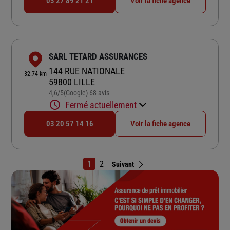
03 27 89 21 21
Voir la fiche agence
SARL TETARD ASSURANCES
144 RUE NATIONALE
32.74 km
59800 LILLE
4,6
/5
(Google) 68 avis
Note de 4.6 sur 5
Fermé actuellement
03 20 57 14 16
Voir la fiche agence
1
2
Suivant