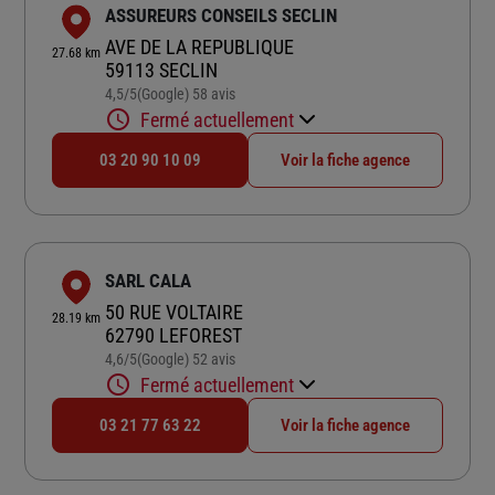
ASSUREURS CONSEILS SECLIN
AVE DE LA REPUBLIQUE
27.68 km
59113 SECLIN
4,5
/5
(Google) 58 avis
Note de 4.5 sur 5
Fermé actuellement
03 20 90 10 09
Voir la fiche agence
SARL CALA
50 RUE VOLTAIRE
28.19 km
62790 LEFOREST
4,6
/5
(Google) 52 avis
Note de 4.6 sur 5
Fermé actuellement
03 21 77 63 22
Voir la fiche agence