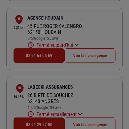
AGENCE HOUDAIN
45 RUE ROGER SALENGRO
9.25 km
62150 HOUDAIN
5
/5
(Google) 25 avis
Note de 5 sur 5
Fermé aujourd'hui
03 21 64 05 69
Voir la fiche agence
LABECKI ASSURANCES
26 B RTE DE SOUCHEZ
10.13 km
62143 ANGRES
4,7
/5
(Google) 84 avis
Note de 4.7 sur 5
Fermé actuellement
03 21 29 57 00
Voir la fiche agence