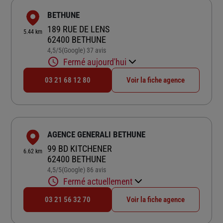
BETHUNE
189 RUE DE LENS
5.44 km
62400 BETHUNE
4,5
/5
(Google) 37 avis
Note de 4.5 sur 5
Fermé aujourd'hui
03 21 68 12 80
Voir la fiche agence
AGENCE GENERALI BETHUNE
99 BD KITCHENER
6.62 km
62400 BETHUNE
4,5
/5
(Google) 86 avis
Note de 4.5 sur 5
Fermé actuellement
03 21 56 32 70
Voir la fiche agence