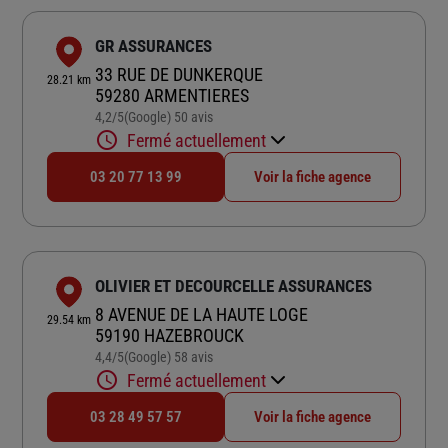
GR ASSURANCES
33 RUE DE DUNKERQUE
28.21 km
59280 ARMENTIERES
4,2
/5
(Google) 50 avis
Note de 4.2 sur 5
Fermé actuellement
03 20 77 13 99
Voir la fiche agence
OLIVIER ET DECOURCELLE ASSURANCES
8 AVENUE DE LA HAUTE LOGE
29.54 km
59190 HAZEBROUCK
4,4
/5
(Google) 58 avis
Note de 4.4 sur 5
Fermé actuellement
03 28 49 57 57
Voir la fiche agence