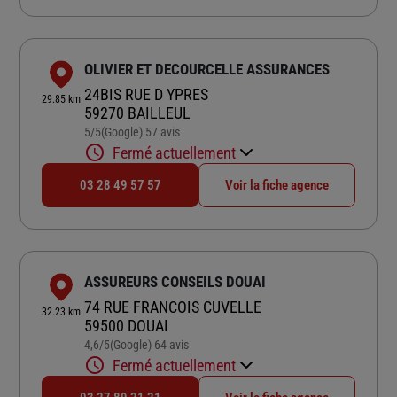
OLIVIER ET DECOURCELLE ASSURANCES
24BIS RUE D YPRES
29.85 km
59270 BAILLEUL
5
/5
(Google) 57 avis
Note de 5 sur 5
Fermé actuellement
03 28 49 57 57
Voir la fiche agence
ASSUREURS CONSEILS DOUAI
74 RUE FRANCOIS CUVELLE
32.23 km
59500 DOUAI
4,6
/5
(Google) 64 avis
Note de 4.6 sur 5
Fermé actuellement