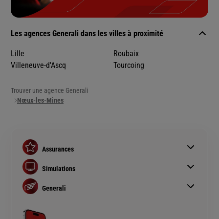
Les agences Generali dans les villes à proximité
Lille
Roubaix
Villeneuve-d'Ascq
Tourcoing
Trouver une agence Generali
Nœux-les-Mines
Assurances
Assurance auto
Simulations
Assurance habitation
Simulation assurance auto
Assurance prêt immobilier
Generali
Devis assurance habitation
Complémentaire santé senior
Qui sommes nous ?
Simulation assurance de prêt immobilier
Rendements fonds euros Generali
Devis assurance chien ou chat