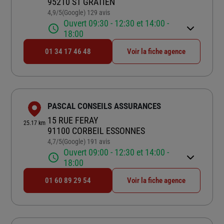
95210 ST GRATIEN
4,9
/5
(Google) 129 avis
Note de 4.9 sur 5
Ouvert 09:30 - 12:30 et 14:00 -
18:00
01 34 17 46 48
Voir la fiche agence
PASCAL CONSEILS ASSURANCES
15 RUE FERAY
25.17 km
91100 CORBEIL ESSONNES
4,7
/5
(Google) 191 avis
Note de 4.7 sur 5
Ouvert 09:00 - 12:30 et 14:00 -
18:00
01 60 89 29 54
Voir la fiche agence