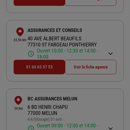
ASSURANCES ET CONSEILS
40 AVE ALBERT BEAUFILS
33.56 km
77310 ST FARGEAU PONTHIERRY
Ouvert 10:00 - 12:30 et 14:00 -
18:00
01 60 65 37 53
Voir la fiche agence
BC ASSURANCES MELUN
6 BD HENRI CHAPU
34 km
77000 MELUN
4,4
/5
(Google) 37 avis
Note de 4.4 sur 5
Ouvert 09:00 - 12:00 et 14:00 -