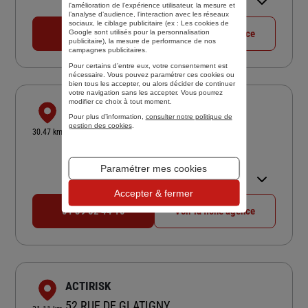
l'amélioration de l’expérience utilisateur, la mesure et
17:00
l’analyse d’audience, l’interaction avec les réseaux
sociaux, le ciblage publicitaire (ex :
Les cookies de
01 39 59 19 07
Voir la fiche agence
Google sont utilisés pour la personnalisation
publicitaire
), la mesure de performance de nos
campagnes publicitaires.
Pour certains d’entre eux, votre consentement est
nécessaire. Vous pouvez paramétrer ces cookies ou
bien tous les accepter, ou alors décider de continuer
votre navigation sans les accepter. Vous pourrez
modifier ce choix à tout moment.
CABINET DESEEZ
Pour plus d’information,
consulter notre politique de
2 RUE AUGUSTE RENOIR
gestion des cookies
.
30.47 km
78400 CHATOU
4,6
/5
(Google) 27 avis
Note de 4.6 sur 5
Paramétrer mes cookies
Ouvert 09:15 - 12:00 et 14:00 -
17:30
Accepter & fermer
01 39 52 44 10
Voir la fiche agence
ACTIRISK
52 RUE DE GLATIGNY