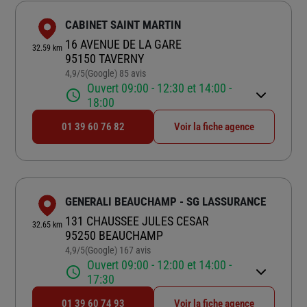
CABINET SAINT MARTIN
16 AVENUE DE LA GARE
32.59 km
95150 TAVERNY
4,9
/5
(Google) 85 avis
Note de 4.9 sur 5
Ouvert 09:00 - 12:30 et 14:00 -
18:00
01 39 60 76 82
Voir la fiche agence
GENERALI BEAUCHAMP - SG LASSURANCE
131 CHAUSSEE JULES CESAR
32.65 km
95250 BEAUCHAMP
4,9
/5
(Google) 167 avis
Note de 4.9 sur 5
Ouvert 09:00 - 12:00 et 14:00 -
17:30
01 39 60 74 93
Voir la fiche agence