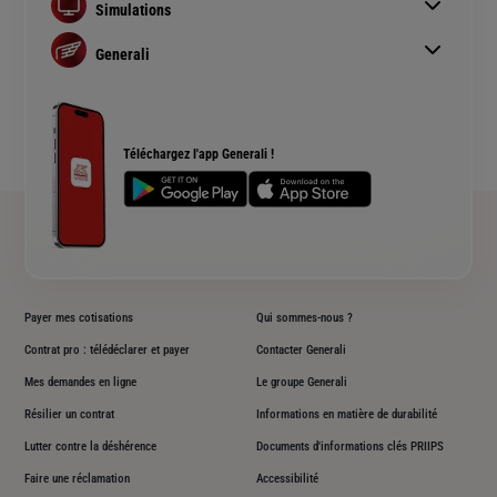
Simulations
Assurance habitation
Simulation assurance auto
Assurance prêt immobilier
Generali
Devis assurance habitation
Complémentaire santé senior
Qui sommes nous ?
Simulation assurance de prêt immobilier
Rendements fonds euros Generali
Devis assurance chien ou chat
Accessibilité sourds et malentendants
Téléchargez l'app Generali !
Plan du site
Payer mes cotisations
Qui sommes-nous ?
Contrat pro : télédéclarer et payer
Contacter Generali
Mes demandes en ligne
Le groupe Generali
Résilier un contrat
Informations en matière de durabilité
Lutter contre la déshérence
Documents d'informations clés PRIIPS
Faire une réclamation
Accessibilité