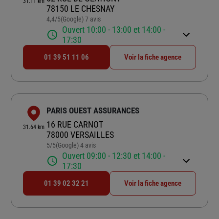
31.11 km
78150 LE CHESNAY
4,4
/5
(Google) 7 avis
Note de 4.4 sur 5
Ouvert 10:00 - 13:00 et 14:00 -
17:30
01 39 51 11 06
Voir la fiche agence
PARIS OUEST ASSURANCES
16 RUE CARNOT
31.64 km
78000 VERSAILLES
5
/5
(Google) 4 avis
Note de 5 sur 5
Ouvert 09:00 - 12:30 et 14:00 -
17:30
01 39 02 32 21
Voir la fiche agence