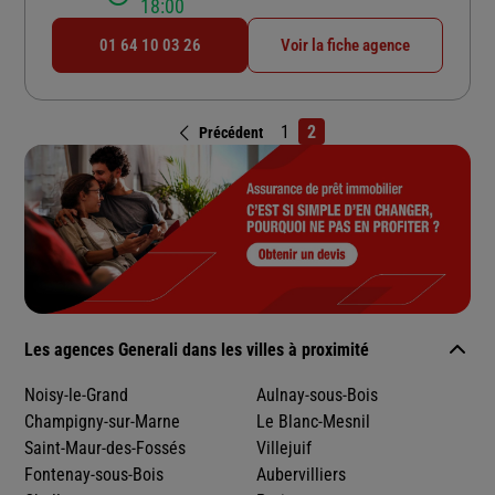
18:00
01 64 10 03 26
Voir la fiche agence
1
2
Précédent
Les agences Generali dans les villes à proximité
Noisy-le-Grand
Aulnay-sous-Bois
Champigny-sur-Marne
Le Blanc-Mesnil
Saint-Maur-des-Fossés
Villejuif
Fontenay-sous-Bois
Aubervilliers