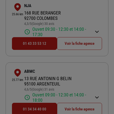
NJA
168 RUE BERANGER
25.66 km
92700 COLOMBES
4,3
/5
(Google) 30 avis
Note de 4.3 sur 5
Ouvert 09:30 - 12:30 et 14:00 -
17:30
01 43 33 53 12
Voir la fiche agence
ABMC
13 RUE ANTONIN G BELIN
25.77 km
95100 ARGENTEUIL
4,6
/5
(Google) 31 avis
Note de 4.6 sur 5
Ouvert 09:00 - 12:30 et 14:00 -
18:00
01 34 34 40 00
Voir la fiche agence