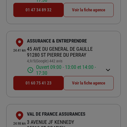
01 47 34 89 32
Voir la fiche agence
ASSURANCE & ENTREPRENDRE
45 AVE DU GENERAL DE GAULLE
24.41 km
91280 ST PIERRE DU PERRAY
4,9
/5
(Google) 442 avis
Note de 4.9 sur 5
Ouvert 09:00 - 13:00 et 14:00 -
17:30
01 60 75 41 23
Voir la fiche agence
VAL DE FRANCE ASSURANCES
3 AVENUE JF KENNEDY
24.98 km