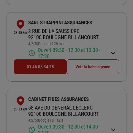
SARL STRAPPINI ASSURANCES
2 RUE DE LA SAUSSIERE
23.15 km
92100 BOULOGNE BILLANCOURT
4,7
/5
(Google) 126 avis
Note de 4.7 sur 5
Ouvert 09:30 - 12:30 et 13:30 -
17:30
01 46 05 34 98
Voir la fiche agence
CABINET FIDES ASSURANCES
58 AVE DU GENERAL LECLERC
23.33 km
92100 BOULOGNE BILLANCOURT
4,2
/5
(Google) 61 avis
Note de 4.2 sur 5
Ouvert 09:30 - 12:30 et 14:00 -
17:30