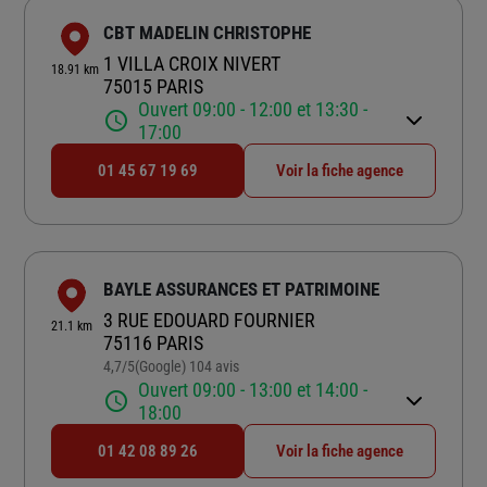
CBT MADELIN CHRISTOPHE
1 VILLA CROIX NIVERT
18.91 km
75015 PARIS
Ouvert 09:00 - 12:00 et 13:30 -
17:00
01 45 67 19 69
Voir la fiche agence
BAYLE ASSURANCES ET PATRIMOINE
3 RUE EDOUARD FOURNIER
21.1 km
75116 PARIS
4,7
/5
(Google) 104 avis
Note de 4.7 sur 5
Ouvert 09:00 - 13:00 et 14:00 -
18:00
01 42 08 89 26
Voir la fiche agence