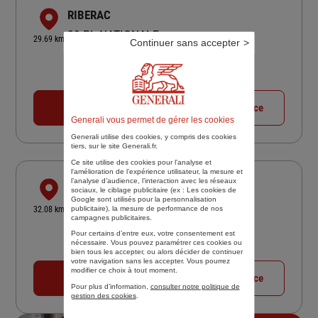
RIBERAC
39 PL NATIONALE
29.69 km
Continuer sans accepter
24600 RIBERAC
4,9
/5
(Google) 14 avis
Note de 4.9 sur 5
Fermé actuellement
05 53 90 16 73
Voir la fiche agence
Generali vous permet de gérer les cookies
Generali utilise des cookies, y compris des cookies
tiers, sur le site Generali.fr.
Ce site utilise des cookies pour l’analyse et
l'amélioration de l’expérience utilisateur, la mesure et
l’analyse d’audience, l’interaction avec les réseaux
DUMAS ASSOCIES MUSSIDAN
sociaux, le ciblage publicitaire (ex :
Les cookies de
Google sont utilisés pour la personnalisation
11 AVE GAMBETTA
publicitaire
), la mesure de performance de nos
32.08 km
24400 MUSSIDAN
campagnes publicitaires.
Pour certains d’entre eux, votre consentement est
4
/5
(Google) 1 avis
Note de 4 sur 5
nécessaire. Vous pouvez paramétrer ces cookies ou
Fermé actuellement
bien tous les accepter, ou alors décider de continuer
votre navigation sans les accepter. Vous pourrez
modifier ce choix à tout moment.
05 53 82 04 44
Voir la fiche agence
Pour plus d’information,
consulter notre politique de
gestion des cookies
.