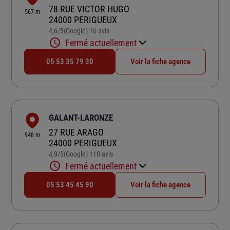
78 RUE VICTOR HUGO
567 m
24000 PERIGUEUX
4,6
/5
(Google) 16 avis
Note de 4.6 sur 5
Fermé actuellement
05 53 35 79 30
Voir la fiche agence
GALANT-LARONZE
27 RUE ARAGO
948 m
24000 PERIGUEUX
4,9
/5
(Google) 110 avis
Note de 4.9 sur 5
Fermé actuellement
05 53 45 45 90
Voir la fiche agence