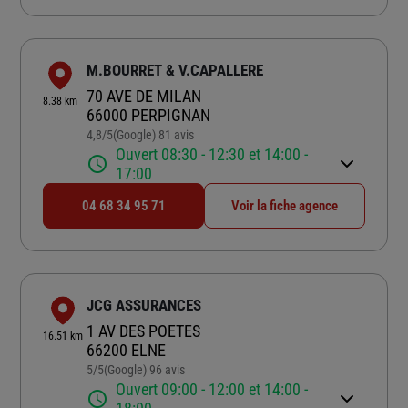
M.BOURRET & V.CAPALLERE
70 AVE DE MILAN
8.38 km
66000 PERPIGNAN
4,8
/5
(Google) 81 avis
Note de 4.8 sur 5
Ouvert 08:30 - 12:30 et 14:00 -
17:00
04 68 34 95 71
Voir la fiche agence
JCG ASSURANCES
1 AV DES POETES
16.51 km
66200 ELNE
5
/5
(Google) 96 avis
Note de 5 sur 5
Ouvert 09:00 - 12:00 et 14:00 -