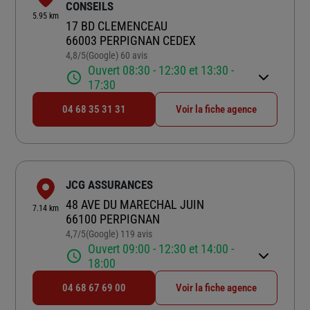
CONSEILS
5.95 km
17 BD CLEMENCEAU
66003 PERPIGNAN CEDEX
4,8
/5
(Google) 60 avis
Note de 4.8 sur 5
Ouvert 08:30 - 12:30 et 13:30 -
17:30
04 68 35 31 31
Voir la fiche agence
JCG ASSURANCES
48 AVE DU MARECHAL JUIN
7.14 km
66100 PERPIGNAN
4,7
/5
(Google) 119 avis
Note de 4.7 sur 5
Ouvert 09:00 - 12:30 et 14:00 -
18:00
04 68 67 69 00
Voir la fiche agence