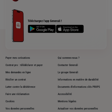
Devis assurance habitation
Complémentaire santé senior
Qui sommes nous ?
Simulation assurance de prêt immobilier
Rendements fonds euros Generali
Devis assurance chien ou chat
Accessibilité sourds et malentendants
Téléchargez l'app Generali !
Plan du site
Payer mes cotisations
Qui sommes-nous ?
Contrat pro : télédéclarer et payer
Contacter Generali
Mes demandes en ligne
Le groupe Generali
Résilier un contrat
Informations en matière de durabilité
Lutter contre la déshérence
Documents d'informations clés PRIIPS
Faire une réclamation
Accessibilité
Cookies
Mentions légales
Vos données personnelles
Actualiser vos données personnelles