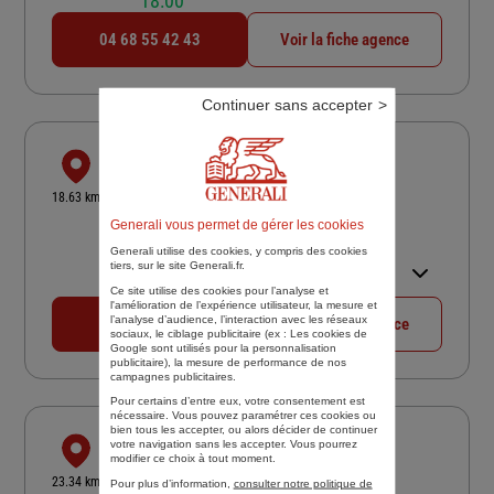
18:00
04 68 55 42 43
Voir la fiche agence
Continuer sans accepter
MR TORREILLES ALAIN
34 BD LEON JEAN GREGORY
18.63 km
66302 THUIR CEDEX
Generali vous permet de gérer les cookies
4,9
/5
(Google) 24 avis
Note de 4.9 sur 5
Generali utilise des cookies, y compris des cookies
Ouvert 09:00 - 12:00 et 14:00 -
tiers, sur le site Generali.fr.
18:00
Ce site utilise des cookies pour l’analyse et
l'amélioration de l’expérience utilisateur, la mesure et
l’analyse d’audience, l’interaction avec les réseaux
04 68 53 43 56
Voir la fiche agence
sociaux, le ciblage publicitaire (ex :
Les cookies de
Google sont utilisés pour la personnalisation
publicitaire
), la mesure de performance de nos
campagnes publicitaires.
Pour certains d’entre eux, votre consentement est
nécessaire. Vous pouvez paramétrer ces cookies ou
bien tous les accepter, ou alors décider de continuer
ARGELES SUR MER
votre navigation sans les accepter. Vous pourrez
modifier ce choix à tout moment.
2 AVE DES FLAMANTS ROSES
23.34 km
Pour plus d’information,
consulter notre politique de