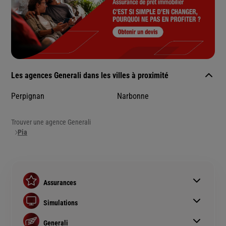
Les agences Generali dans les villes à proximité
Perpignan
Narbonne
Trouver une agence Generali
Pia
Assurances
Assurance auto
Simulations
Assurance habitation
Simulation assurance auto
Assurance prêt immobilier
Generali