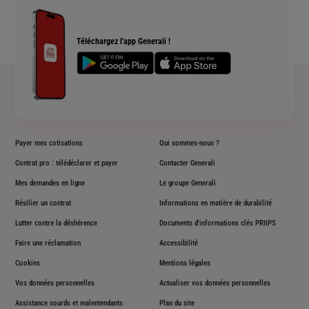
Qui sommes nous ?
Simulation assurance de prêt immobilier
Rendements fonds euros Generali
Devis assurance chien ou chat
Accessibilité sourds et malentendants
Téléchargez l'app Generali !
Plan du site
Payer mes cotisations
Qui sommes-nous ?
Contrat pro : télédéclarer et payer
Contacter Generali
Mes demandes en ligne
Le groupe Generali
Résilier un contrat
Informations en matière de durabilité
Lutter contre la déshérence
Documents d'informations clés PRIIPS
Faire une réclamation
Accessibilité
Cookies
Mentions légales
Vos données personnelles
Actualiser vos données personnelles
Assistance sourds et malentendants
Plan du site