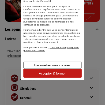
tiers, sur le site Generali.fr.
Ce site utilise des cookies pour l’analyse et
l'amélioration de l’expérience utilisateur, la mesure et
l’analyse d’audience, l’interaction avec les réseaux
sociaux, le ciblage publicitaire (ex :
Les cookies de
Google sont utilisés pour la personnalisation
publicitaire
), la mesure de performance de nos
campagnes publicitaires.
Les agences Generali dans les villes à proximité
Pour certains d’entre eux, votre consentement est
nécessaire. Vous pouvez paramétrer ces cookies ou
bien tous les accepter, ou alors décider de continuer
Lorient
votre navigation sans les accepter. Vous pourrez
modifier ce choix à tout moment.
Pour plus d’information,
consulter notre politique de
gestion des cookies
.
Trouver une agence Generali
Ploemeur
Paramétrer mes cookies
Accepter & fermer
Assurances
Assurance auto
Simulations
Assurance habitation
Simulation assurance auto
Assurance prêt immobilier
Generali
Devis assurance habitation
Complémentaire santé senior