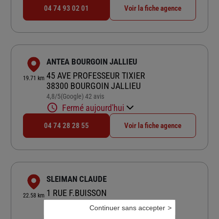
04 74 93 02 01
Voir la fiche agence
ANTEA BOURGOIN JALLIEU
45 AVE PROFESSEUR TIXIER
19.71 km
38300 BOURGOIN JALLIEU
4,8
/5
(Google) 42 avis
Note de 4.8 sur 5
Fermé aujourd'hui
04 74 28 28 55
Voir la fiche agence
SLEIMAN CLAUDE
1 RUE F.BUISSON
22.58 km
69003 LYON
Continuer sans accepter
4,4
/5
(Google) 42 avis
Note de 4.4 sur 5