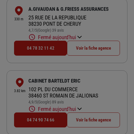
A.GIVAUDAN & G.FRIESS ASSURANCES
25 RUE DE LA REPUBLIQUE
330 m
38230 PONT DE CHERUY
4,7
/5
(Google) 39 avis
Note de 4.7 sur 5
Fermé aujourd'hui
04 78 32 11 42
Voir la fiche agence
CABINET BARTELDT ERIC
102 PL DU COMMERCE
3.82 km
38460 ST ROMAIN DE JALIONAS
4,9
/5
(Google) 89 avis
Note de 4.9 sur 5
Fermé aujourd'hui
04 74 90 74 66
Voir la fiche agence