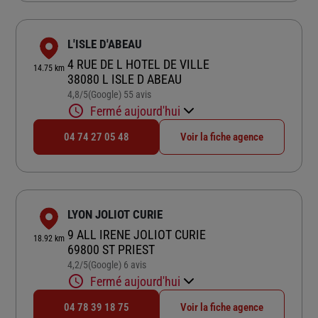
L'ISLE D'ABEAU
4 RUE DE L HOTEL DE VILLE
14.75 km
38080 L ISLE D ABEAU
4,8
/5
(Google) 55 avis
Note de 4.8 sur 5
Fermé aujourd'hui
04 74 27 05 48
Voir la fiche agence
LYON JOLIOT CURIE
9 ALL IRENE JOLIOT CURIE
18.92 km
69800 ST PRIEST
4,2
/5
(Google) 6 avis
Note de 4.2 sur 5
Fermé aujourd'hui
04 78 39 18 75
Voir la fiche agence