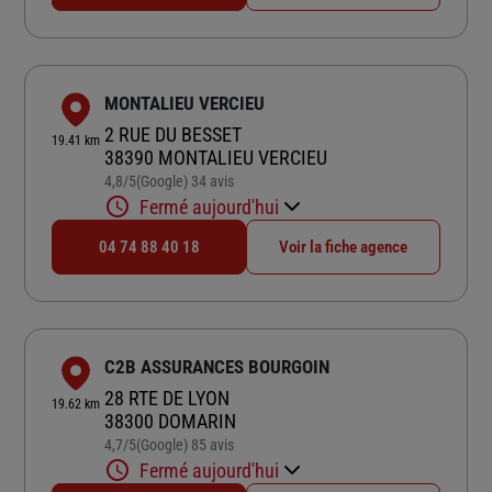
MONTALIEU VERCIEU
2 RUE DU BESSET
19.41 km
38390 MONTALIEU VERCIEU
4,8
/5
(Google) 34 avis
Note de 4.8 sur 5
Fermé aujourd'hui
04 74 88 40 18
Voir la fiche agence
C2B ASSURANCES BOURGOIN
28 RTE DE LYON
19.62 km
38300 DOMARIN
4,7
/5
(Google) 85 avis
Note de 4.7 sur 5
Fermé aujourd'hui