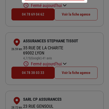
Fermé aujourd'hui
04 78 69 04 62
Voir la fiche agence
ASSURANCES STEPHANE TISSOT
35 RUE DE LA CHARITE
26.59 km
69002 LYON
4,7
/5
(Google) 41 avis
Note de 4.7 sur 5
Fermé aujourd'hui
04 78 38 03 33
Voir la fiche agence
SARL CP ASSURANCES
23 RUE GENSOUL
28.72 km