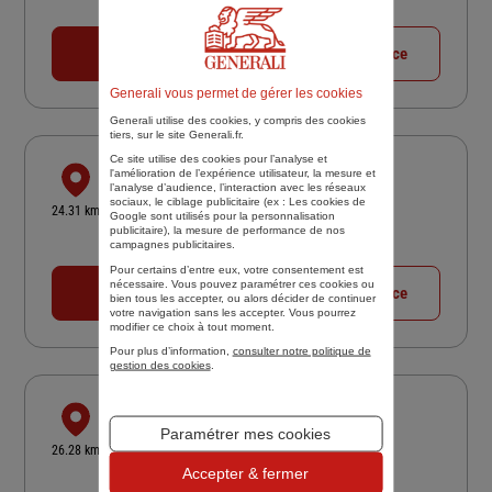
Fermé aujourd'hui
04 72 33 22 97
Voir la fiche agence
Generali vous permet de gérer les cookies
Generali utilise des cookies, y compris des cookies
tiers, sur le site Generali.fr.
Ce site utilise des cookies pour l’analyse et
SARL ASSURANCES CONCEPT
l'amélioration de l’expérience utilisateur, la mesure et
l’analyse d’audience, l’interaction avec les réseaux
112 COURS VITTON
sociaux, le ciblage publicitaire (ex :
Les cookies de
24.31 km
Google sont utilisés pour la personnalisation
69006 LYON
publicitaire
), la mesure de performance de nos
campagnes publicitaires.
Fermé aujourd'hui
Pour certains d’entre eux, votre consentement est
nécessaire. Vous pouvez paramétrer ces cookies ou
04 78 52 39 74
Voir la fiche agence
bien tous les accepter, ou alors décider de continuer
votre navigation sans les accepter. Vous pourrez
modifier ce choix à tout moment.
Pour plus d’information,
consulter notre politique de
gestion des cookies
.
ASSURANCES ERIC DALLE
Paramétrer mes cookies
24 RUE DE LA REPUBLIQUE
26.28 km
69002 LYON
Accepter & fermer
4,4
/5
(Google) 57 avis
Note de 4.4 sur 5