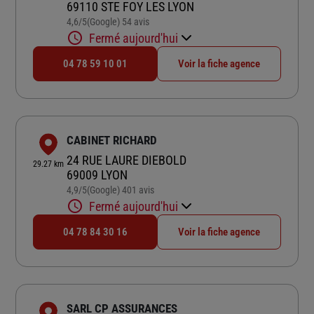
69110 STE FOY LES LYON
4,6
/5
(Google) 54 avis
Note de 4.6 sur 5
Fermé aujourd'hui
04 78 59 10 01
Voir la fiche agence
CABINET RICHARD
24 RUE LAURE DIEBOLD
29.27 km
69009 LYON
4,9
/5
(Google) 401 avis
Note de 4.9 sur 5
Fermé aujourd'hui
04 78 84 30 16
Voir la fiche agence
SARL CP ASSURANCES