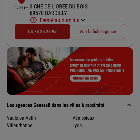
3 CHE DE L OREE DU BOIS
32.75 km
69570 DARDILLY
Fermé aujourd'hui
04 78 25 23 97
Voir la fiche agence
Les agences Generali dans les villes à proximité
Vaulx-en-Velin
Vénissieux
Villeurbanne
Lyon