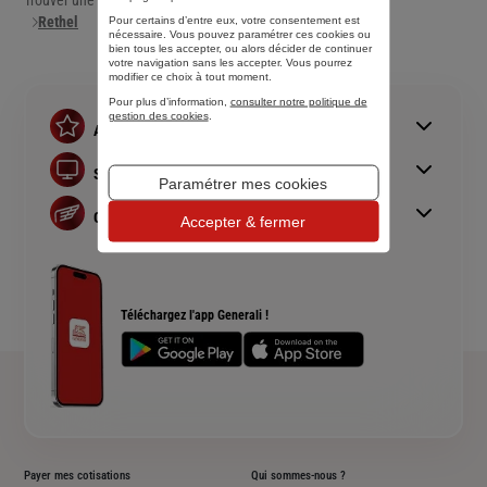
Trouver une agence Generali
Rethel
Pour certains d’entre eux, votre consentement est
nécessaire. Vous pouvez paramétrer ces cookies ou
bien tous les accepter, ou alors décider de continuer
votre navigation sans les accepter. Vous pourrez
modifier ce choix à tout moment.
Pour plus d’information,
consulter notre politique de
gestion des cookies
.
Assurances
Assurance auto
Simulations
Paramétrer mes cookies
Assurance habitation
Simulation assurance auto
Assurance prêt immobilier
Generali
Accepter & fermer
Devis assurance habitation
Complémentaire santé senior
Qui sommes nous ?
Simulation assurance de prêt immobilier
Rendements fonds euros Generali
Devis assurance chien ou chat
Accessibilité sourds et malentendants
Téléchargez l'app Generali !
Plan du site
Payer mes cotisations
Qui sommes-nous ?