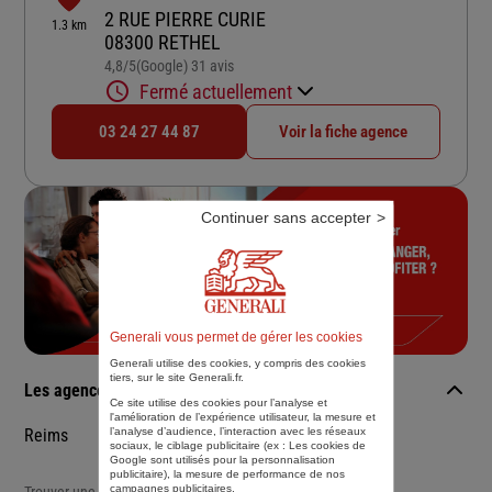
2 RUE PIERRE CURIE
1.3 km
08300 RETHEL
4,8
/5
(Google) 31 avis
Note de 4.8 sur 5
Fermé actuellement
03 24 27 44 87
Voir la fiche agence
Continuer sans accepter
Generali vous permet de gérer les cookies
Generali utilise des cookies, y compris des cookies
tiers, sur le site Generali.fr.
Les agences Generali dans les villes à proximité
Ce site utilise des cookies pour l’analyse et
l'amélioration de l’expérience utilisateur, la mesure et
l’analyse d’audience, l’interaction avec les réseaux
Reims
sociaux, le ciblage publicitaire (ex :
Les cookies de
Google sont utilisés pour la personnalisation
publicitaire
), la mesure de performance de nos
campagnes publicitaires.