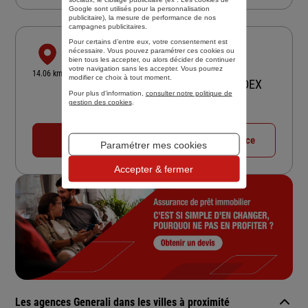
Google sont utilisés pour la personnalisation
publicitaire
), la mesure de performance de nos
campagnes publicitaires.
Pour certains d’entre eux, votre consentement est
LA CHAPELLE - SUR - ERDRE
nécessaire. Vous pouvez paramétrer ces cookies ou
bien tous les accepter, ou alors décider de continuer
12 PL DE L EGLISE
votre navigation sans les accepter. Vous pourrez
14.06 km
modifier ce choix à tout moment.
44244 LA CHAPELLE SUR ERDRE CEDEX
Pour plus d’information,
consulter notre politique de
4,9
/5
(Google) 30 avis
Note de 4.9 sur 5
gestion des cookies
.
Fermé actuellement
02 28 01 28 87
Voir la fiche agence
Paramétrer mes cookies
Accepter & fermer
Les agences Generali dans les villes à proximité