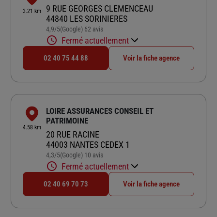
9 RUE GEORGES CLEMENCEAU
3.21 km
44840 LES SORINIERES
4,9
/5
(Google) 62 avis
Note de 4.9 sur 5
Fermé actuellement
02 40 75 44 88
Voir la fiche agence
LOIRE ASSURANCES CONSEIL ET
PATRIMOINE
4.58 km
20 RUE RACINE
44003 NANTES CEDEX 1
4,3
/5
(Google) 10 avis
Note de 4.3 sur 5
Fermé actuellement
02 40 69 70 73
Voir la fiche agence