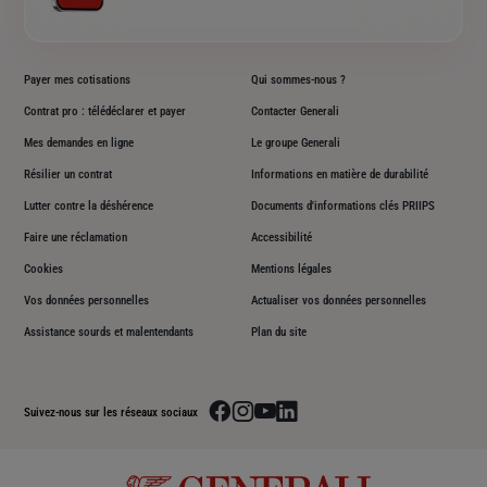
Payer mes cotisations
Qui sommes-nous ?
Contrat pro : télédéclarer et payer
Contacter Generali
Mes demandes en ligne
Le groupe Generali
Résilier un contrat
Informations en matière de durabilité
Lutter contre la déshérence
Documents d'informations clés PRIIPS
Faire une réclamation
Accessibilité
Cookies
Mentions légales
Vos données personnelles
Actualiser vos données personnelles
Assistance sourds et malentendants
Plan du site
Aller sur la page facebook de Generali
Aller sur la page instagram de Generali
Aller sur la page youtube de Generali
Aller sur la page linkedin de Genera
Suivez-nous sur les réseaux sociaux