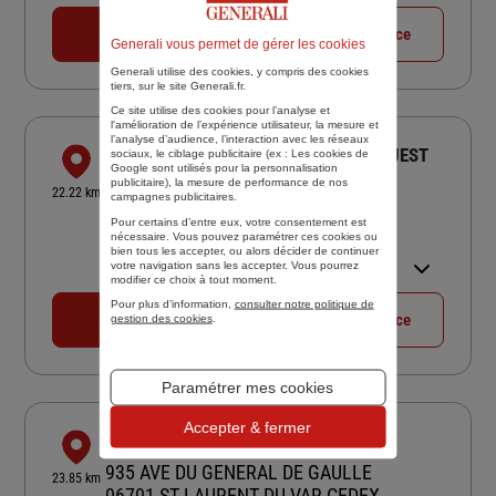
04 93 08 70 52
Voir la fiche agence
Generali vous permet de gérer les cookies
Generali utilise des cookies, y compris des cookies
tiers, sur le site Generali.fr.
Ce site utilise des cookies pour l’analyse et
l'amélioration de l’expérience utilisateur, la mesure et
l’analyse d’audience, l’interaction avec les réseaux
ASSURANCES RATTIER COTTE NICE OUEST
sociaux, le ciblage publicitaire (ex :
Les cookies de
Google sont utilisés pour la personnalisation
133 BD DES JARDINIERS
publicitaire
), la mesure de performance de nos
22.22 km
campagnes publicitaires.
06200 NICE
Pour certains d’entre eux, votre consentement est
4,5
/5
(Google) 17 avis
Note de 4.5 sur 5
nécessaire. Vous pouvez paramétrer ces cookies ou
bien tous les accepter, ou alors décider de continuer
Ouvert 09:00 - 12:30 et 13:30 -
votre navigation sans les accepter. Vous pourrez
17:00
modifier ce choix à tout moment.
Pour plus d’information,
consulter notre politique de
04 93 68 25 10
Voir la fiche agence
gestion des cookies
.
Paramétrer mes cookies
Accepter & fermer
LES ASSURANCES LAURENTINES
935 AVE DU GENERAL DE GAULLE
23.85 km
06701 ST LAURENT DU VAR CEDEX