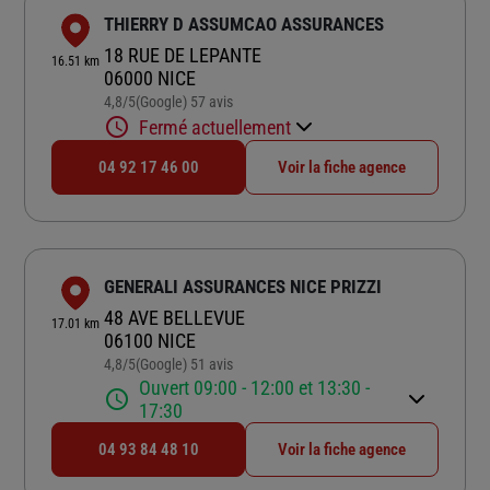
THIERRY D ASSUMCAO ASSURANCES
18 RUE DE LEPANTE
16.51 km
06000 NICE
4,8
/5
(Google) 57 avis
Note de 4.8 sur 5
Fermé actuellement
04 92 17 46 00
Voir la fiche agence
GENERALI ASSURANCES NICE PRIZZI
48 AVE BELLEVUE
17.01 km
06100 NICE
4,8
/5
(Google) 51 avis
Note de 4.8 sur 5
Ouvert 09:00 - 12:00 et 13:30 -
17:30
04 93 84 48 10
Voir la fiche agence