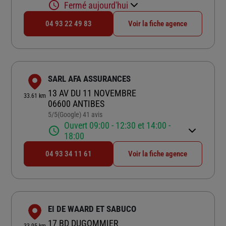
Fermé aujourd'hui
04 93 22 49 83
Voir la fiche agence
SARL AFA ASSURANCES
13 AV DU 11 NOVEMBRE
33.61 km
06600 ANTIBES
5
/5
(Google) 41 avis
Note de 5 sur 5
Ouvert 09:00 - 12:30 et 14:00 -
18:00
04 93 34 11 61
Voir la fiche agence
EI DE WAARD ET SABUCO
17 BD DUGOMMIER