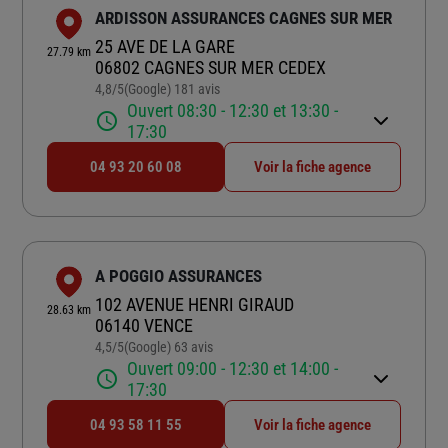
ARDISSON ASSURANCES CAGNES SUR MER
25 AVE DE LA GARE
27.79 km
06802 CAGNES SUR MER CEDEX
4,8
/5
(Google) 181 avis
Note de 4.8 sur 5
Ouvert 08:30 - 12:30 et 13:30 -
17:30
04 93 20 60 08
Voir la fiche agence
A POGGIO ASSURANCES
102 AVENUE HENRI GIRAUD
28.63 km
06140 VENCE
4,5
/5
(Google) 63 avis
Note de 4.5 sur 5
Ouvert 09:00 - 12:30 et 14:00 -
17:30
04 93 58 11 55
Voir la fiche agence