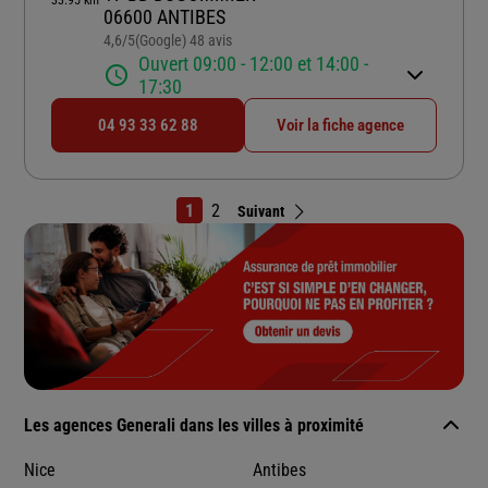
33.95 km
06600 ANTIBES
4,6
/5
(Google) 48 avis
Note de 4.6 sur 5
Ouvert 09:00 - 12:00 et 14:00 -
17:30
04 93 33 62 88
Voir la fiche agence
1
2
Suivant
Les agences Generali dans les villes à proximité
Nice
Antibes