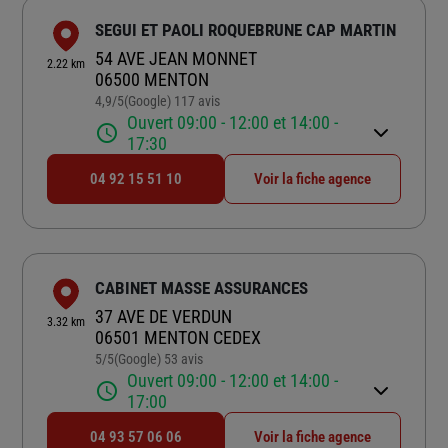
SEGUI ET PAOLI ROQUEBRUNE CAP MARTIN
54 AVE JEAN MONNET
2.22 km
06500 MENTON
4,9
/5
(Google) 117 avis
Note de 4.9 sur 5
Ouvert 09:00 - 12:00 et 14:00 -
17:30
04 92 15 51 10
Voir la fiche agence
CABINET MASSE ASSURANCES
37 AVE DE VERDUN
3.32 km
06501 MENTON CEDEX
5
/5
(Google) 53 avis
Note de 5 sur 5
Ouvert 09:00 - 12:00 et 14:00 -
17:00
04 93 57 06 06
Voir la fiche agence