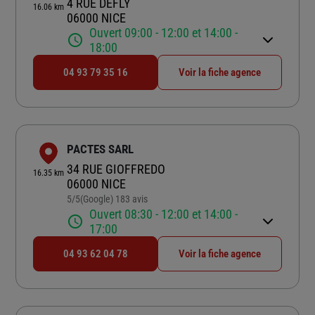
4 RUE DEFLY
16.06 km
06000 NICE
Ouvert 09:00 - 12:00 et 14:00 -
18:00
04 93 79 35 16
Voir la fiche agence
PACTES SARL
34 RUE GIOFFREDO
16.35 km
06000 NICE
5
/5
(Google) 183 avis
Note de 5 sur 5
Ouvert 08:30 - 12:00 et 14:00 -
17:00
04 93 62 04 78
Voir la fiche agence