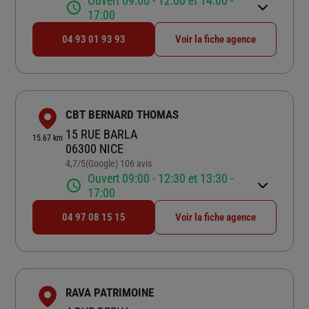
Ouvert 09:00 - 12:00 et 14:00 -
17:00
04 93 01 93 93
Voir la fiche agence
CBT BERNARD THOMAS
15 RUE BARLA
15.67 km
06300 NICE
4,7
/5
(Google) 106 avis
Note de 4.7 sur 5
Ouvert 09:00 - 12:30 et 13:30 -
17:00
04 97 08 15 15
Voir la fiche agence
RAVA PATRIMOINE