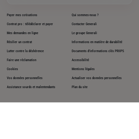
Payer mes cotisations
Qui sommes-nous ?
Contrat pro : télédéclarer et payer
Contacter Generali
Mes demandes en ligne
Le groupe Generali
Résilier un contrat
Informations en matière de durabilité
Lutter contre la déshérence
Documents d'informations clés PRIIPS
Faire une réclamation
Accessibilité
Cookies
Mentions légales
Vos données personnelles
Actualiser vos données personnelles
Assistance sourds et malentendants
Plan du site
Aller sur la page facebook de Generali
Aller sur la page instagram de Generali
Aller sur la page youtube de Generali
Aller sur la page linkedin de Genera
Suivez-nous sur les réseaux sociaux