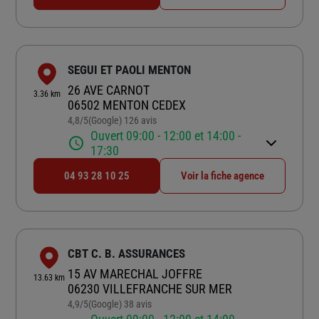
SEGUI ET PAOLI MENTON
26 AVE CARNOT
3.36 km
06502 MENTON CEDEX
4,8
/5
(Google) 126 avis
Note de 4.8 sur 5
Ouvert 09:00 - 12:00 et 14:00 -
17:30
04 93 28 10 25
Voir la fiche agence
CBT C. B. ASSURANCES
15 AV MARECHAL JOFFRE
13.63 km
06230 VILLEFRANCHE SUR MER
4,9
/5
(Google) 38 avis
Note de 4.9 sur 5