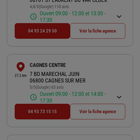
4,8
/5
(Google) 118 avis
Note de 4.8 sur 5
Ouvert 09:00 - 12:00 et 13:30 -
17:30
04 93 24 29 50
Voir la fiche agence
CAGNES CENTRE
7 BD MARECHAL JUIN
27.2 km
06800 CAGNES SUR MER
5
/5
(Google) 63 avis
Note de 5 sur 5
Ouvert 09:00 - 12:00 et 14:00 -
17:30
04 93 73 15 15
Voir la fiche agence