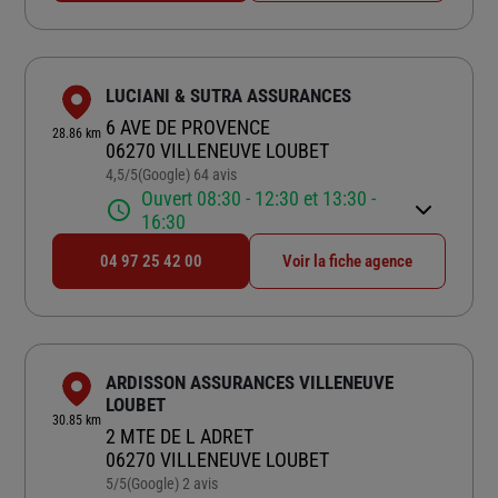
LUCIANI & SUTRA ASSURANCES
6 AVE DE PROVENCE
28.86 km
06270 VILLENEUVE LOUBET
4,5
/5
(Google) 64 avis
Note de 4.5 sur 5
Ouvert 08:30 - 12:30 et 13:30 -
16:30
04 97 25 42 00
Voir la fiche agence
ARDISSON ASSURANCES VILLENEUVE
LOUBET
30.85 km
2 MTE DE L ADRET
06270 VILLENEUVE LOUBET
5
/5
(Google) 2 avis
Note de 5 sur 5