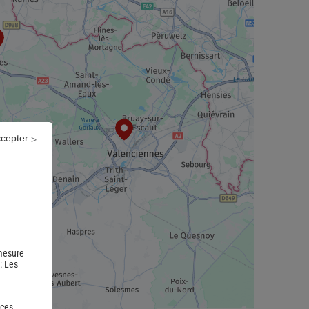
ccepter
 mesure
 :
Les
 ces