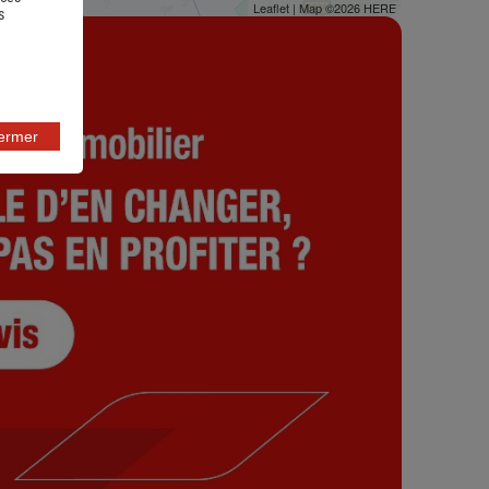
Leaflet
| Map ©2026
HERE
s
fermer