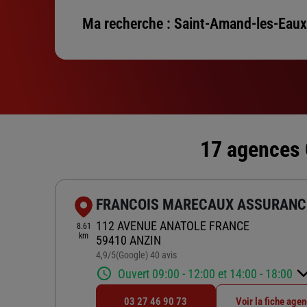
Ma recherche :
Saint-Amand-les-Eaux
17 agences 
FRANCOIS MARECAUX ASSURANC
112 AVENUE ANATOLE FRANCE
8.61
km
59410 ANZIN
4,9
/5
(Google) 40 avis
Note de 4.9 sur 5
Ouvert 09:00 - 12:00 et 14:00 - 18:00
03 27 46 90 73
Voir la fiche age