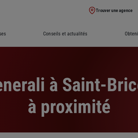
Trouver une agence
ses
Conseils et actualités
Obteni
nerali à Saint-Bric
à proximité