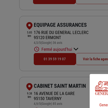
EQUIPAGE ASSURANCES
176 RUE DU GENERAL LECLERC
5.85
km
95120 ERMONT
4,5
/5
(Google) 36 avis
Note de 4.5 sur 5
Fermé aujourd'hui
01 39 59 19 07
Voir la fiche age
CABINET SAINT MARTIN
16 AVENUE DE LA GARE
9.38
km
95150 TAVERNY
4,9
/5
(Google) 85 avis
Note de 4.9 sur 5
Gener