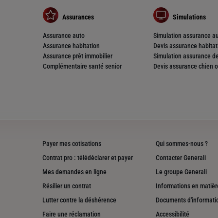
Assurances
Simulations
Assurance auto
Simulation assurance a
Assurance habitation
Devis assurance habitat
Assurance prêt immobilier
Simulation assurance de
Complémentaire santé senior
Devis assurance chien o
nce
Payer mes cotisations
Qui sommes-nous ?
Contrat pro : télédéclarer et payer
Contacter Generali
Mes demandes en ligne
Le groupe Generali
Résilier un contrat
Informations en matière
Lutter contre la déshérence
Documents d'informati
Faire une réclamation
Accessibilité
nce