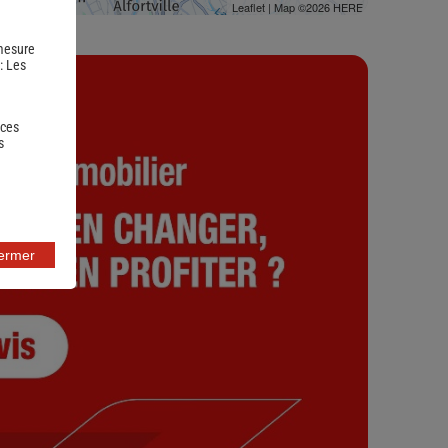
Leaflet
| Map ©2026
HERE
 mesure
 :
Les
 ces
s
fermer