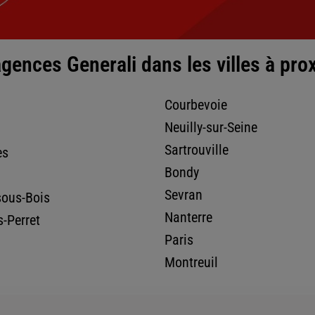
gences Generali dans les villes à pro
nce
Courbevoie
Neuilly-sur-Seine
Sartrouville
es
Bondy
Sevran
sous-Bois
Nanterre
s-Perret
Paris
Montreuil
nce