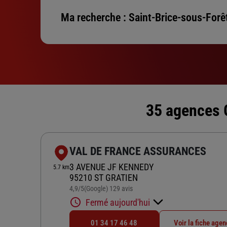
Ma recherche :
Saint-Brice-sous-Forê
35 agences G
VAL DE FRANCE ASSURANCES
3 AVENUE JF KENNEDY
5.7 km
95210 ST GRATIEN
4,9
/5
(Google) 129 avis
Note de 4.9 sur 5
Fermé aujourd'hui
01 34 17 46 48
Voir la fiche age