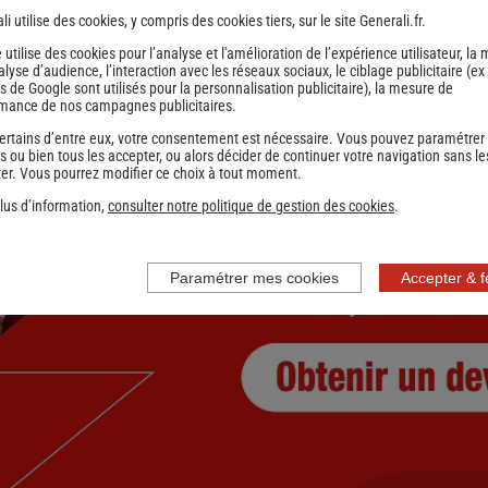
li utilise des cookies, y compris des cookies tiers, sur le site Generali.fr.
1
2
Suivant
e utilise des cookies pour l’analyse et l'amélioration de l’expérience utilisateur, la
nce
nalyse d’audience, l’interaction avec les réseaux sociaux, le ciblage publicitaire (ex
s de Google sont utilisés pour la personnalisation publicitaire
), la mesure de
mance de nos campagnes publicitaires.
ertains d’entre eux, votre consentement est nécessaire. Vous pouvez paramétrer
s ou bien tous les accepter, ou alors décider de continuer votre navigation sans le
er. Vous pourrez modifier ce choix à tout moment.
lus d’information,
consulter notre politique de gestion des cookies
.
Paramétrer mes cookies
Accepter & 
nce