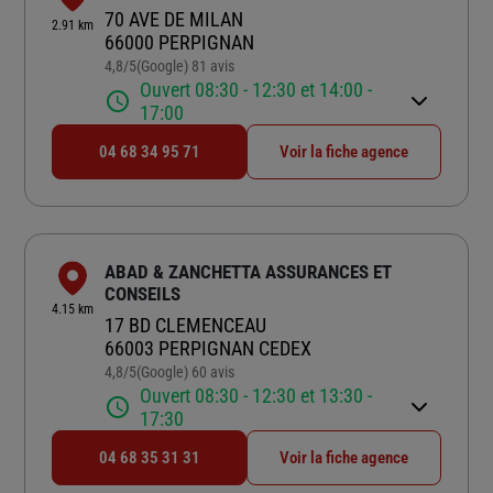
70 AVE DE MILAN
2.91 km
66000 PERPIGNAN
4,8
/5
(Google) 81 avis
Note de 4.8 sur 5
Ouvert 08:30 - 12:30 et 14:00 -
17:00
04 68 34 95 71
Voir la fiche agence
ABAD & ZANCHETTA ASSURANCES ET
CONSEILS
4.15 km
17 BD CLEMENCEAU
66003 PERPIGNAN CEDEX
4,8
/5
(Google) 60 avis
Note de 4.8 sur 5
Ouvert 08:30 - 12:30 et 13:30 -
17:30
04 68 35 31 31
Voir la fiche agence