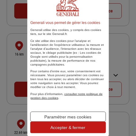
18:00
04 68 53 43 56
Voir la fiche agence
Generali vous permet de gérer les cookies
Generali utilise des cookies, y compris des cookies
tiers, sur le site Generali.fr.
Ce site utilise des cookies pour l’analyse et
JCG ASSURANCES
l'amélioration de l’expérience utilisateur, la mesure et
l’analyse d’audience, l’interaction avec les réseaux
1 AV DES POETES
sociaux, le ciblage publicitaire (ex :
Les cookies de
16 km
Google sont utilisés pour la personnalisation
66200 ELNE
publicitaire
), la mesure de performance de nos
campagnes publicitaires.
5
/5
(Google) 96 avis
Note de 5 sur 5
Ouvert 09:00 - 12:00 et 14:00 -
Pour certains d’entre eux, votre consentement est
nécessaire. Vous pouvez paramétrer ces cookies ou
18:00
bien tous les accepter, ou alors décider de continuer
votre navigation sans les accepter. Vous pourrez
modifier ce choix à tout moment.
04 68 55 42 43
Voir la fiche agence
Pour plus d’information,
consulter notre politique de
gestion des cookies
.
Paramétrer mes cookies
ARGELES SUR MER
Accepter & fermer
2 AVE DES FLAMANTS ROSES
22.69 km