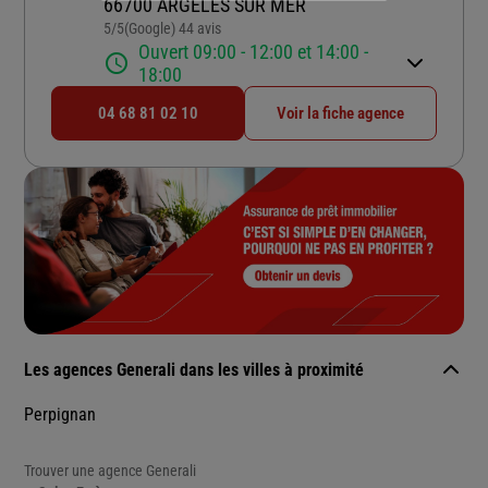
66700 ARGELES SUR MER
5
/5
(Google) 44 avis
Note de 5 sur 5
Ouvert 09:00 - 12:00 et 14:00 -
18:00
04 68 81 02 10
Voir la fiche agence
Les agences Generali dans les villes à proximité
Perpignan
Trouver une agence Generali