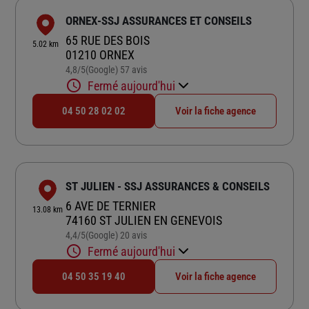
ORNEX-SSJ ASSURANCES ET CONSEILS
65 RUE DES BOIS
5.02 km
01210 ORNEX
4,8
/5
(Google) 57 avis
Note de 4.8 sur 5
Fermé aujourd'hui
04 50 28 02 02
Voir la fiche agence
ST JULIEN - SSJ ASSURANCES & CONSEILS
6 AVE DE TERNIER
13.08 km
74160 ST JULIEN EN GENEVOIS
4,4
/5
(Google) 20 avis
Note de 4.4 sur 5
Fermé aujourd'hui
04 50 35 19 40
Voir la fiche agence