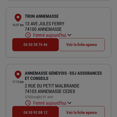
TRON ANNEMASSE
13 AVE JULES FERRY
16.97 km
74100 ANNEMASSE
Fermé aujourd'hui
04 50 38 76 46
Voir la fiche agence
ANNEMASSE GENEVOIS -SSJ ASSURANCES
ET CONSEILS
17.15 km
2 RUE DU PETIT MALBRANDE
74103 ANNEMASSE CEDEX
5
/5
(Google) 61 avis
Note de 5 sur 5
Fermé aujourd'hui
04 50 92 08 12
Voir la fiche agence