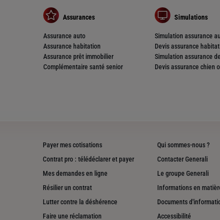
Assurances
Simulations
Assurance auto
Simulation assurance a
Assurance habitation
Devis assurance habitat
Assurance prêt immobilier
Simulation assurance de
Complémentaire santé senior
Devis assurance chien o
nce
Payer mes cotisations
Qui sommes-nous ?
Contrat pro : télédéclarer et payer
Contacter Generali
Mes demandes en ligne
Le groupe Generali
Résilier un contrat
Informations en matière
Lutter contre la déshérence
Documents d'informati
nce
Faire une réclamation
Accessibilité