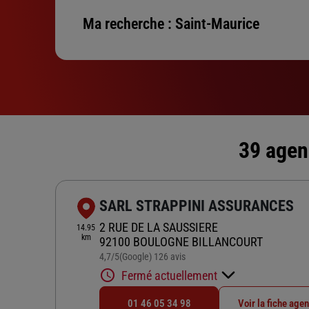
Ma recherche :
Saint-Maurice
39 agen
SARL STRAPPINI ASSURANCES
2 RUE DE LA SAUSSIERE
14.95
km
92100 BOULOGNE BILLANCOURT
4,7
/5
(Google) 126 avis
Note de 4.7 sur 5
Fermé actuellement
01 46 05 34 98
Voir la fiche age