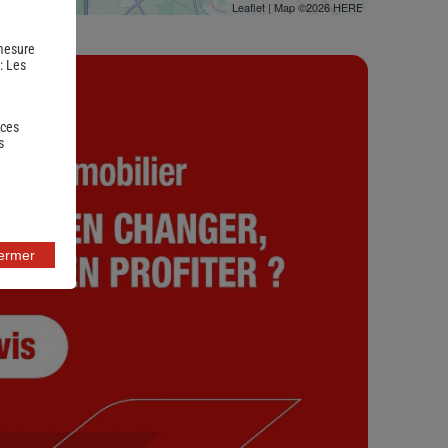
Leaflet
| Map ©2026
HERE
 mesure
 :
Les
 ces
s
fermer