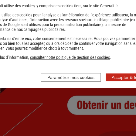
li utilise des cookies, y compris des cookies tiers, sur le site Generali.fr.
1
2
Précédent
e utilise des cookies pour l’analyse et l'amélioration de l’expérience utilisateur, la
nce
nalyse d’audience, l’interaction avec les réseaux sociaux, le ciblage publicitaire (ex
s de Google sont utilisés pour la personnalisation publicitaire
), la mesure de
mance de nos campagnes publicitaires.
ertains d’entre eux, votre consentement est nécessaire. Vous pouvez paramétrer
s ou bien tous les accepter, ou alors décider de continuer votre navigation sans le
er. Vous pourrez modifier ce choix à tout moment.
lus d’information,
consulter notre politique de gestion des cookies
.
Paramétrer mes cookies
Accepter & 
nce