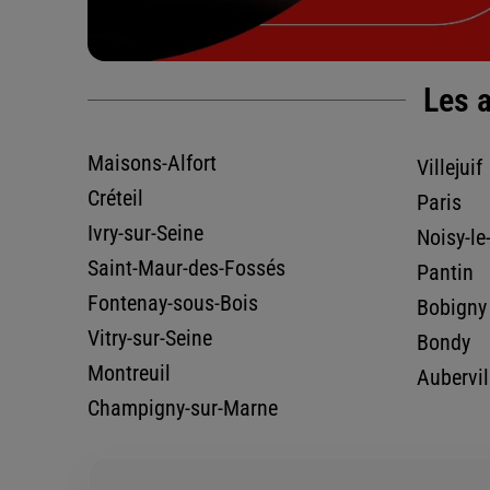
km
95210 ST GRATIEN
4,9
/5
(Google) 129 avis
Note de 4.9 sur 5
Fermé actuellement
Les a
01 34 17 46 48
Voir la fiche age
Maisons-Alfort
Villejuif
Créteil
Paris
Ivry-sur-Seine
Noisy-le
LIKA ASSURANCES
Saint-Maur-des-Fossés
Pantin
131 AVE GABRIEL PERI
20.79
km
91700 STE GENEVIEVE DES BOIS
Fontenay-sous-Bois
Bobigny
4,8
/5
(Google) 176 avis
Note de 4.8 sur 5
Vitry-sur-Seine
Bondy
Fermé actuellement
Montreuil
Aubervil
01 69 06 36 10
Voir la fiche age
Champigny-sur-Marne