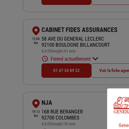
CABINET FIDES ASSURANCES
58 AVE DU GENERAL LECLERC
15.06
km
92100 BOULOGNE BILLANCOURT
4,2
/5
(Google) 61 avis
Note de 4.2 sur 5
Fermé actuellement
01 47 34 89 32
Voir la fiche age
NJA
168 RUE BERANGER
19.13
km
92700 COLOMBES
4,3
/5
(Google) 30 avis
Note de 4.3 sur 5
Gener