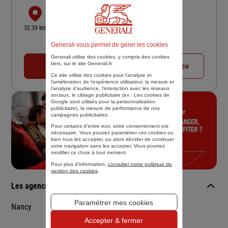
ABL ASSURANCES
2 PLACE THIERS
32.39 km
55100 VERDUN
Generali vous permet de gérer les cookies
Fermé actuellement
Generali utilise des cookies, y compris des cookies
tiers, sur le site Generali.fr.
03 29 86 43 33
Voir la fiche agence
Ce site utilise des cookies pour l’analyse et
l'amélioration de l’expérience utilisateur, la mesure et
l’analyse d’audience, l’interaction avec les réseaux
sociaux, le ciblage publicitaire (ex :
Les cookies de
Google sont utilisés pour la personnalisation
publicitaire
), la mesure de performance de nos
campagnes publicitaires.
Pour certains d’entre eux, votre consentement est
nécessaire. Vous pouvez paramétrer ces cookies ou
bien tous les accepter, ou alors décider de continuer
votre navigation sans les accepter. Vous pourrez
modifier ce choix à tout moment.
Pour plus d’information,
consulter notre politique de
gestion des cookies
.
Les agences Generali dans les villes à proximité
Paramétrer mes cookies
Nancy
Accepter & fermer