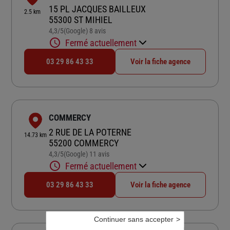
15 PL JACQUES BAILLEUX
2.5 km
55300 ST MIHIEL
4,3
/5
(Google) 8 avis
Note de 4.3 sur 5
Fermé actuellement
03 29 86 43 33
Voir la fiche agence
COMMERCY
2 RUE DE LA POTERNE
14.73 km
55200 COMMERCY
4,3
/5
(Google) 11 avis
Note de 4.3 sur 5
Fermé actuellement
03 29 86 43 33
Voir la fiche agence
Continuer sans accepter