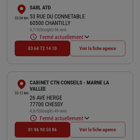
SARL ATD
53 RUE DU CONNETABLE
33.04 km
60500 CHANTILLY
4,7
/5
(Google) 56 avis
Note de 4.7 sur 5
Fermé actuellement
03 64 72 14 10
Voir la fiche agence
CABINET CTN CONSEILS - MARNE LA
VALLEE
33.12 km
26 AVE HERGE
77700 CHESSY
4,9
/5
(Google) 49 avis
Note de 4.9 sur 5
Fermé actuellement
01 86 90 50 86
Voir la fiche agence