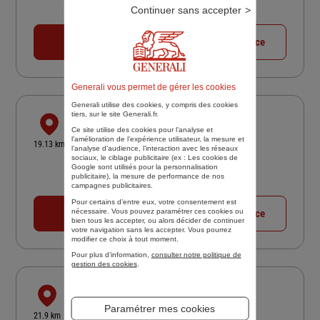
Continuer sans accepter
Fermé actuellement
01 49 30 85 81
Voir la fiche agence
Generali vous permet de gérer les cookies
Generali utilise des cookies, y compris des cookies
tiers, sur le site Generali.fr.
PARIS OUEST ASSURANCES
Ce site utilise des cookies pour l’analyse et
16 RUE CARNOT
l'amélioration de l’expérience utilisateur, la mesure et
19.13 km
l’analyse d’audience, l’interaction avec les réseaux
78000 VERSAILLES
sociaux, le ciblage publicitaire (ex :
Les cookies de
Google sont utilisés pour la personnalisation
5
/5
(Google) 4 avis
Note de 5 sur 5
publicitaire
), la mesure de performance de nos
Fermé actuellement
campagnes publicitaires.
Pour certains d’entre eux, votre consentement est
nécessaire. Vous pouvez paramétrer ces cookies ou
01 39 02 32 21
Voir la fiche agence
bien tous les accepter, ou alors décider de continuer
votre navigation sans les accepter. Vous pourrez
modifier ce choix à tout moment.
Pour plus d’information,
consulter notre politique de
gestion des cookies
.
CABINET STEPHANE GAUTHIER
Paramétrer mes cookies
2 AVE MAURICE BERTEAUX
21.9 km