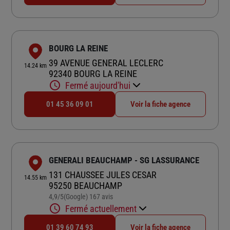
BOURG LA REINE
39 AVENUE GENERAL LECLERC
14.24 km
92340 BOURG LA REINE
Fermé aujourd'hui
01 45 36 09 01
Voir la fiche agence
GENERALI BEAUCHAMP - SG LASSURANCE
131 CHAUSSEE JULES CESAR
14.55 km
95250 BEAUCHAMP
4,9
/5
(Google) 167 avis
Note de 4.9 sur 5
Fermé actuellement
01 39 60 74 93
Voir la fiche agence