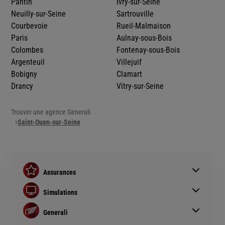
Pantin
Ivry-sur-Seine
Neuilly-sur-Seine
Sartrouville
Courbevoie
Rueil-Malmaison
Paris
Aulnay-sous-Bois
Colombes
Fontenay-sous-Bois
Argenteuil
Villejuif
Bobigny
Clamart
Drancy
Vitry-sur-Seine
Trouver une agence Generali
Saint-Ouen-sur-Seine
Assurances
Assurance auto
Simulations
Assurance habitation
Simulation assurance auto
Assurance prêt immobilier
Generali
Devis assurance habitation
Complémentaire santé senior