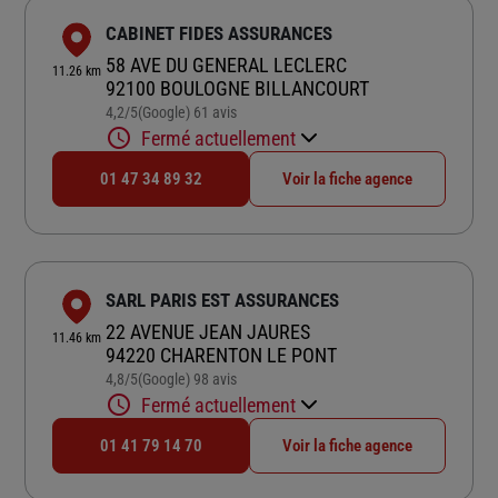
CABINET FIDES ASSURANCES
58 AVE DU GENERAL LECLERC
11.26 km
92100 BOULOGNE BILLANCOURT
4,2
/5
(Google) 61 avis
Note de 4.2 sur 5
Fermé actuellement
01 47 34 89 32
Voir la fiche agence
SARL PARIS EST ASSURANCES
22 AVENUE JEAN JAURES
11.46 km
94220 CHARENTON LE PONT
4,8
/5
(Google) 98 avis
Note de 4.8 sur 5
Fermé actuellement
01 41 79 14 70
Voir la fiche agence