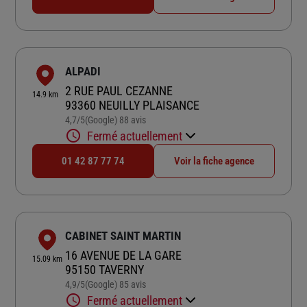
ALPADI
2 RUE PAUL CEZANNE
14.9 km
93360 NEUILLY PLAISANCE
4,7
/5
(Google) 88 avis
Note de 4.7 sur 5
Fermé actuellement
01 42 87 77 74
Voir la fiche agence
CABINET SAINT MARTIN
16 AVENUE DE LA GARE
15.09 km
95150 TAVERNY
4,9
/5
(Google) 85 avis
Note de 4.9 sur 5
Fermé actuellement