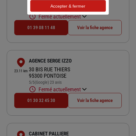
78570 ANDRESY
Accepter & fermer
4,7
/5
(Google) 14 avis
Note de 4.7 sur 5
Fermé actuellement
01 39 08 11 48
Voir la fiche agence
AGENCE SERGE IZZO
30 BIS RUE THIERS
23.11 km
95300 PONTOISE
5
/5
(Google) 23 avis
Note de 5 sur 5
Fermé actuellement
01 30 32 45 30
Voir la fiche agence
CABINET PALLIERE