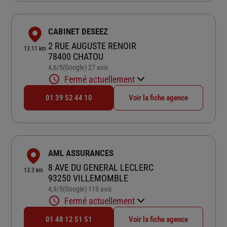
CABINET DESEEZ
2 RUE AUGUSTE RENOIR
13.11 km
78400 CHATOU
4,6
/5
(Google) 27 avis
Note de 4.6 sur 5
Fermé actuellement
01 39 52 44 10
Voir la fiche agence
AML ASSURANCES
8 AVE DU GENERAL LECLERC
13.3 km
93250 VILLEMOMBLE
4,9
/5
(Google) 115 avis
Note de 4.9 sur 5
Fermé actuellement
01 48 12 51 51
Voir la fiche agence