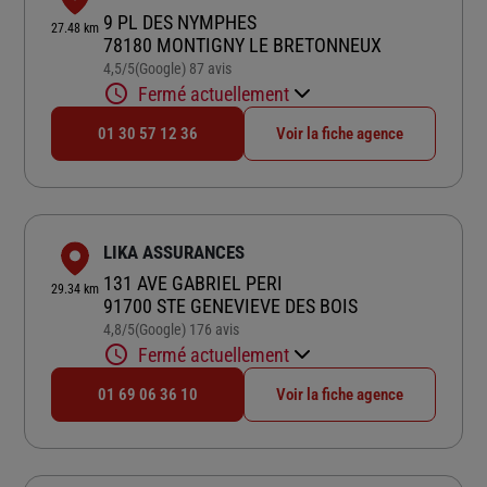
9 PL DES NYMPHES
27.48 km
78180 MONTIGNY LE BRETONNEUX
4,5
/5
(Google) 87 avis
Note de 4.5 sur 5
Fermé actuellement
01 30 57 12 36
Voir la fiche agence
LIKA ASSURANCES
131 AVE GABRIEL PERI
29.34 km
91700 STE GENEVIEVE DES BOIS
4,8
/5
(Google) 176 avis
Note de 4.8 sur 5
Fermé actuellement
01 69 06 36 10
Voir la fiche agence