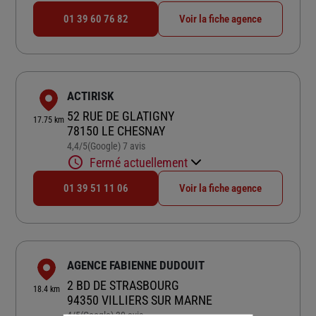
01 39 60 76 82
Voir la fiche agence
ACTIRISK
52 RUE DE GLATIGNY
17.75 km
78150 LE CHESNAY
4,4
/5
(Google) 7 avis
Note de 4.4 sur 5
Fermé actuellement
01 39 51 11 06
Voir la fiche agence
AGENCE FABIENNE DUDOUIT
2 BD DE STRASBOURG
18.4 km
94350 VILLIERS SUR MARNE
4
/5
(Google) 30 avis
Note de 4 sur 5