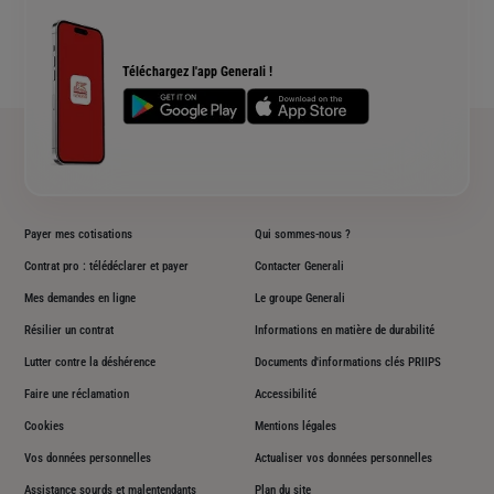
Qui sommes nous ?
Simulation assurance de prêt immobilier
Rendements fonds euros Generali
Devis assurance chien ou chat
Accessibilité sourds et malentendants
Téléchargez l'app Generali !
Plan du site
Payer mes cotisations
Qui sommes-nous ?
Contrat pro : télédéclarer et payer
Contacter Generali
Mes demandes en ligne
Le groupe Generali
Résilier un contrat
Informations en matière de durabilité
Lutter contre la déshérence
Documents d'informations clés PRIIPS
Faire une réclamation
Accessibilité
Cookies
Mentions légales
Vos données personnelles
Actualiser vos données personnelles
Assistance sourds et malentendants
Plan du site