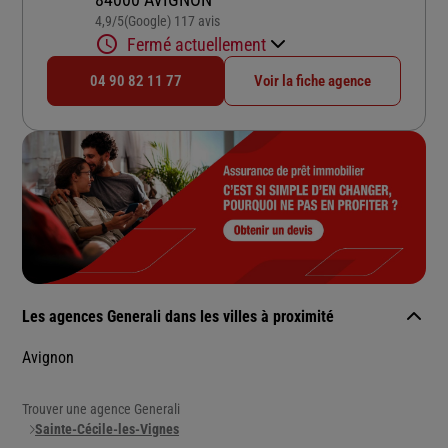
4,9
/5
(Google) 117 avis
Note de 4.9 sur 5
Fermé actuellement
04 90 82 11 77
Voir la fiche agence
Les agences Generali dans les villes à proximité
Avignon
Trouver une agence Generali
Sainte-Cécile-les-Vignes