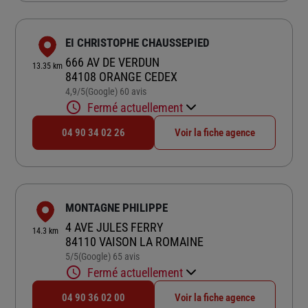
EI CHRISTOPHE CHAUSSEPIED
666 AV DE VERDUN
13.35 km
84108 ORANGE CEDEX
4,9
/5
(Google) 60 avis
Note de 4.9 sur 5
Fermé actuellement
04 90 34 02 26
Voir la fiche agence
MONTAGNE PHILIPPE
4 AVE JULES FERRY
14.3 km
84110 VAISON LA ROMAINE
5
/5
(Google) 65 avis
Note de 5 sur 5
Fermé actuellement
04 90 36 02 00
Voir la fiche agence