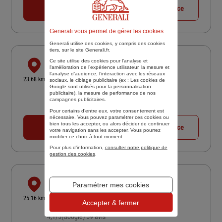
04 66 39 45 07
Voir la fiche agence
Generali vous permet de gérer les cookies
Generali utilise des cookies, y compris des cookies
tiers, sur le site Generali.fr.
MONTAGNE PHILIPPE
Ce site utilise des cookies pour l’analyse et
l'amélioration de l’expérience utilisateur, la mesure et
l’analyse d’audience, l’interaction avec les réseaux
41 AVE PAUL LAURENS
23.68 km
sociaux, le ciblage publicitaire (ex :
Les cookies de
26110 NYONS
Google sont utilisés pour la personnalisation
publicitaire
), la mesure de performance de nos
5
/5
(Google) 56 avis
Note de 5 sur 5
campagnes publicitaires.
Fermé actuellement
Pour certains d’entre eux, votre consentement est
nécessaire. Vous pouvez paramétrer ces cookies ou
bien tous les accepter, ou alors décider de continuer
04 75 26 60 80
Voir la fiche agence
votre navigation sans les accepter. Vous pourrez
modifier ce choix à tout moment.
Pour plus d’information,
consulter notre politique de
gestion des cookies
.
EI CHRISTOPHE CHAUSSEPIED
Paramétrer mes cookies
12 COURS DE LA REPUBLIQUE
25.16 km
Accepter & fermer
84700 SORGUES
4,1
/5
(Google) 59 avis
Note de 4.1 sur 5