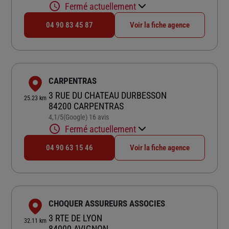
Fermé actuellement
04 90 83 45 87
Voir la fiche agence
CARPENTRAS
3 RUE DU CHATEAU DURBESSON
25.23 km
84200 CARPENTRAS
4,1
/5
(Google) 16 avis
Note de 4.1 sur 5
Fermé actuellement
04 90 63 15 46
Voir la fiche agence
CHOQUER ASSUREURS ASSOCIES
3 RTE DE LYON
32.11 km
84000 AVIGNON