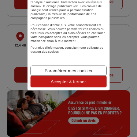
02 40 69 70 73
Voir la fiche agence
l’analyse d’audience, l’interaction avec les réseaux
sociaux, le ciblage publicitaire (ex :
Les cookies de
Google sont utilisés pour la personnalisation
publicitaire
), la mesure de performance de nos
campagnes publicitaires.
Pour certains d’entre eux, votre consentement est
nécessaire. Vous pouvez paramétrer ces cookies ou
bien tous les accepter, ou alors décider de continuer
ARSA
votre navigation sans les accepter. Vous pourrez
modifier ce choix à tout moment.
9 RUE GEORGES CLEMENCEAU
12.4 km
Pour plus d’information,
consulter notre politique de
44840 LES SORINIERES
gestion des cookies
.
4,9
/5
(Google) 62 avis
Note de 4.9 sur 5
Fermé actuellement
Paramétrer mes cookies
02 40 75 44 88
Voir la fiche agence
Accepter & fermer