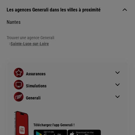
Les agences Generali dans les villes à proximité
Nantes
Trouver une agence Generali
Sainte-Luce-sur-Loire
Assurances
Assurance auto
Simulations
Assurance habitation
Simulation assurance auto
Assurance prêt immobilier
Generali
Devis assurance habitation
Complémentaire santé senior
Qui sommes nous ?
Simulation assurance de prêt immobilier
Rendements fonds euros Generali
Devis assurance chien ou chat
Accessibilité sourds et malentendants
Téléchargez l'app Generali !
Plan du site