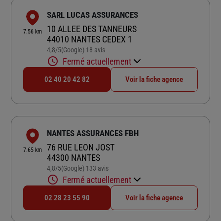
SARL LUCAS ASSURANCES
10 ALLEE DES TANNEURS
7.56 km
44010 NANTES CEDEX 1
4,8
/5
(Google) 18 avis
Note de 4.8 sur 5
Fermé actuellement
02 40 20 42 82
Voir la fiche agence
NANTES ASSURANCES FBH
76 RUE LEON JOST
7.65 km
44300 NANTES
4,8
/5
(Google) 133 avis
Note de 4.8 sur 5
Fermé actuellement
02 28 23 55 90
Voir la fiche agence