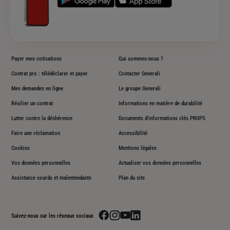
Payer mes cotisations
Qui sommes-nous ?
Contrat pro : télédéclarer et payer
Contacter Generali
Mes demandes en ligne
Le groupe Generali
Résilier un contrat
Informations en matière de durabilité
Lutter contre la déshérence
Documents d'informations clés PRIIPS
Faire une réclamation
Accessibilité
Cookies
Mentions légales
Vos données personnelles
Actualiser vos données personnelles
Assistance sourds et malentendants
Plan du site
Aller sur la page facebook de Generali
Aller sur la page instagram de Generali
Aller sur la page youtube de Generali
Aller sur la page linkedin de Genera
Suivez-nous sur les réseaux sociaux