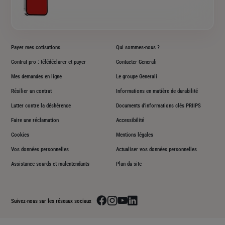
Payer mes cotisations
Qui sommes-nous ?
Contrat pro : télédéclarer et payer
Contacter Generali
Mes demandes en ligne
Le groupe Generali
Résilier un contrat
Informations en matière de durabilité
Lutter contre la déshérence
Documents d'informations clés PRIIPS
Faire une réclamation
Accessibilité
Cookies
Mentions légales
Vos données personnelles
Actualiser vos données personnelles
Assistance sourds et malentendants
Plan du site
Aller sur la page facebook de Generali
Aller sur la page instagram de Generali
Aller sur la page youtube de Generali
Aller sur la page linkedin de Genera
Suivez-nous sur les réseaux sociaux