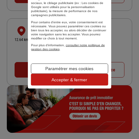
sociaux, le ciblage publicitaire (ex :
Les cookies de
Google sont utilisés pour la personnalisation
publicitaire
), la mesure de performance de nos
campagnes publicitaires.
Pour certains d’entre eux, votre consentement est
nécessaire. Vous pouvez paramétrer ces cookies ou
POGGI ASSURANCES
bien tous les accepter, ou alors décider de continuer
votre navigation sans les accepter. Vous pourrez
8 BD ALBERT 1ER
modifier ce choix à tout moment.
12.64 km
20000 AJACCIO
Pour plus d’information,
consulter notre politique de
gestion des cookies
.
5
/5
(Google) 28 avis
Note de 5 sur 5
Fermé aujourd'hui
Paramétrer mes cookies
04 95 23 53 50
Voir la fiche agence
Accepter & fermer