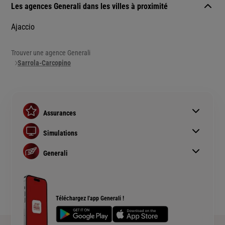
Les agences Generali dans les villes à proximité
Ajaccio
Trouver une agence Generali
Sarrola-Carcopino
Assurances
Assurance auto
Simulations
Assurance habitation
Simulation assurance auto
Assurance prêt immobilier
Generali
Devis assurance habitation
Complémentaire santé senior
Qui sommes nous ?
Simulation assurance de prêt immobilier
Rendements fonds euros Generali
Devis assurance chien ou chat
Accessibilité sourds et malentendants
Téléchargez l'app Generali !
Plan du site