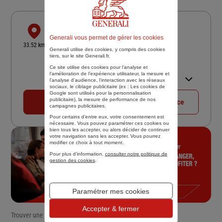
PIERRE ASSURANCES
Generali vous permet de gérer les cookies
12 RUE DU CALVAIRE
33.52 km
Generali utilise des cookies, y compris des cookies
77130 MONTEREAU FAULT YONNE
tiers, sur le site Generali.fr.
4,7
/5
(Google) 31 avis
Note de 4.7 sur 5
Ce site utilise des cookies pour l’analyse et
Ouvert 09:00 - 12:00 et 14:00 -
l'amélioration de l’expérience utilisateur, la mesure et
l’analyse d’audience, l’interaction avec les réseaux
18:00
sociaux, le ciblage publicitaire (ex :
Les cookies de
Google sont utilisés pour la personnalisation
publicitaire
), la mesure de performance de nos
01 64 31 04 04
Voir la fiche agence
campagnes publicitaires.
Pour certains d’entre eux, votre consentement est
nécessaire. Vous pouvez paramétrer ces cookies ou
bien tous les accepter, ou alors décider de continuer
votre navigation sans les accepter. Vous pourrez
modifier ce choix à tout moment.
Pour plus d’information,
consulter notre politique de
gestion des cookies
.
Paramétrer mes cookies
Accepter & fermer
Trouver une agence Generali