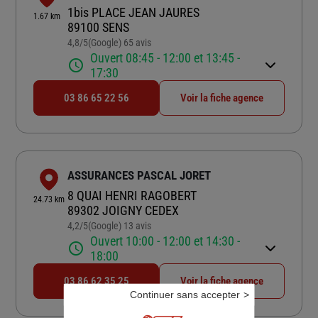
1bis PLACE JEAN JAURES
1.67 km
89100 SENS
4,8
/5
(Google) 65 avis
Note de 4.8 sur 5
Ouvert 08:45 - 12:00 et 13:45 -
17:30
03 86 65 22 56
Voir la fiche agence
ASSURANCES PASCAL JORET
8 QUAI HENRI RAGOBERT
24.73 km
89302 JOIGNY CEDEX
4,2
/5
(Google) 13 avis
Note de 4.2 sur 5
Ouvert 10:00 - 12:00 et 14:30 -
18:00
03 86 62 35 25
Voir la fiche agence
Continuer sans accepter