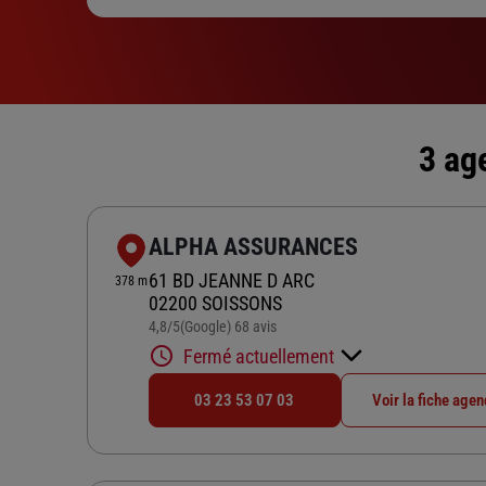
3 ag
ALPHA ASSURANCES
61 BD JEANNE D ARC
378 m
02200 SOISSONS
4,8
/5
(Google) 68 avis
Note de 4.8 sur 5
Fermé actuellement
03 23 53 07 03
Voir la fiche age