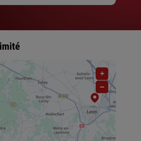
imité
+
−