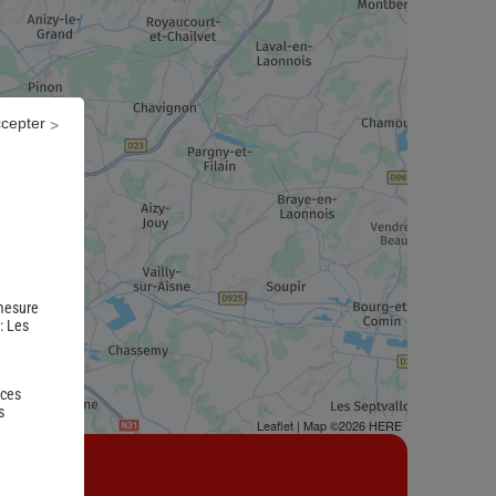
ccepter
 mesure
 :
Les
 ces
s
Leaflet
| Map ©2026
HERE