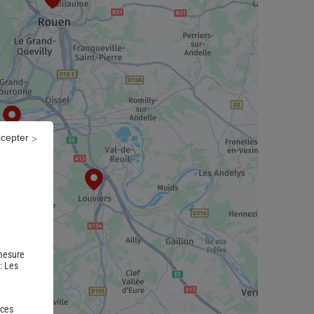
ccepter
 mesure
 :
Les
 ces