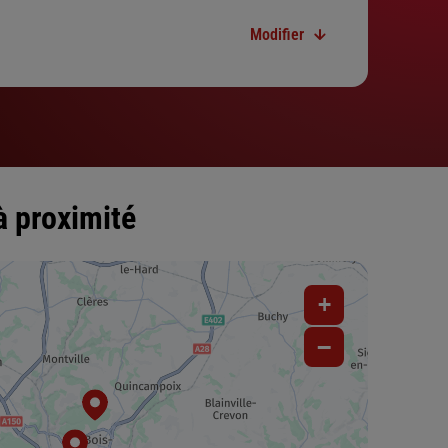
Modifier
à proximité
+
−