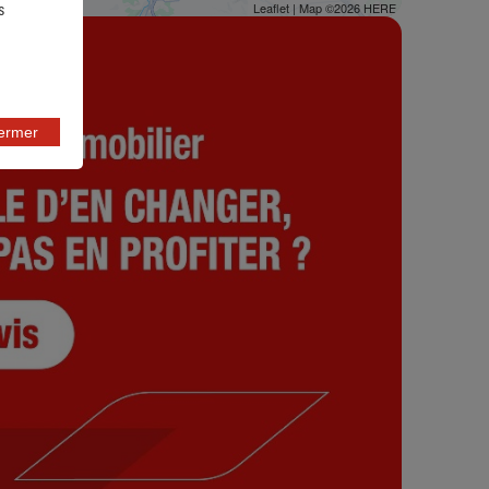
Leaflet
| Map ©2026
HERE
s
fermer