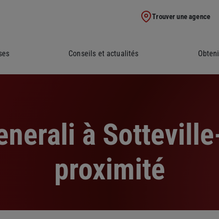
Trouver une agence
ses
Conseils et actualités
Obteni
nerali à Sotteville
proximité