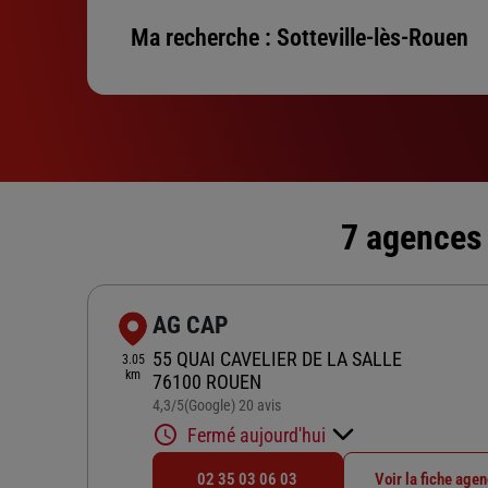
Ma recherche :
Sotteville-lès-Rouen
7 agences 
AG CAP
55 QUAI CAVELIER DE LA SALLE
3.05
km
76100 ROUEN
4,3
/5
(Google) 20 avis
Note de 4.3 sur 5
Fermé aujourd'hui
02 35 03 06 03
Voir la fiche age