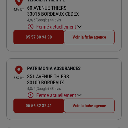
60 AVENUE THIERS
4.97 km
33015 BORDEAUX CEDEX
4,9
/5
(Google) 44 avis
Note de 4.9 sur 5
Fermé actuellement
05 57 80 94 90
Voir la fiche agence
PATRIMONIA ASSURANCES
351 AVENUE THIERS
6.52 km
33100 BORDEAUX
4,8
/5
(Google) 48 avis
Note de 4.8 sur 5
Fermé actuellement
05 56 32 32 41
Voir la fiche agence