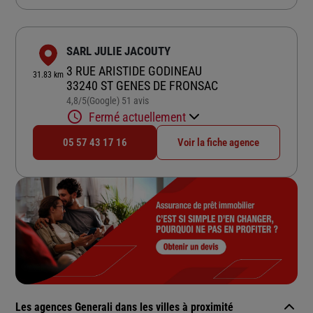
SARL JULIE JACOUTY
3 RUE ARISTIDE GODINEAU
31.83 km
33240 ST GENES DE FRONSAC
4,8
/5
(Google) 51 avis
Note de 4.8 sur 5
Fermé actuellement
05 57 43 17 16
Voir la fiche agence
Les agences Generali dans les villes à proximité