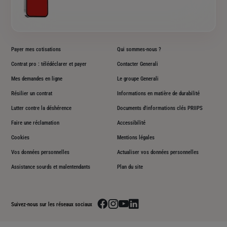
Payer mes cotisations
Qui sommes-nous ?
Contrat pro : télédéclarer et payer
Contacter Generali
Mes demandes en ligne
Le groupe Generali
Résilier un contrat
Informations en matière de durabilité
Lutter contre la déshérence
Documents d'informations clés PRIIPS
Faire une réclamation
Accessibilité
Cookies
Mentions légales
Vos données personnelles
Actualiser vos données personnelles
Assistance sourds et malentendants
Plan du site
Aller sur la page facebook de Generali
Aller sur la page instagram de Generali
Aller sur la page youtube de Generali
Aller sur la page linkedin de Genera
Suivez-nous sur les réseaux sociaux