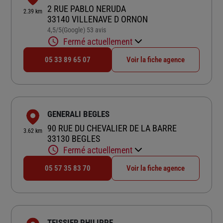
2 RUE PABLO NERUDA
2.39 km
33140 VILLENAVE D ORNON
4,5
/5
(Google) 53 avis
Note de 4.5 sur 5
Fermé actuellement
05 33 89 65 07
Voir la fiche agence
GENERALI BEGLES
90 RUE DU CHEVALIER DE LA BARRE
3.62 km
33130 BEGLES
Fermé actuellement
05 57 35 83 70
Voir la fiche agence
TEISSIER PHILIPPE