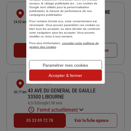
sociaux, le ciblage publicitaire (ex :
Les cookies de
Google sont utilisés pour la personnalisation
ASSURANCES R2R CONSEILS - ST ANDRE
publicitaire
), la mesure de performance de nos
campagnes publicitaires.
171 RUE NATIONALE
Pour certains d’entre eux, votre consentement est
24.02 km
nécessaire. Vous pouvez paramétrer ces cookies ou
33240 ST ANDRE DE CUBZAC
bien tous les accepter, ou alors décider de continuer
4,7
/5
(Google) 25 avis
Note de 4.7 sur 5
votre navigation sans les accepter. Vous pourrez
modifier ce choix à tout moment.
Fermé actuellement
Pour plus d’information,
consulter notre politique de
gestion des cookies
.
05 57 43 93 70
Voir la fiche agence
Paramétrer mes cookies
Accepter & fermer
KY CONSEIL
43 AVE DU GENERAL DE GAULLE
30.77 km
33500 LIBOURNE
4,5
/5
(Google) 58 avis
Note de 4.5 sur 5
Fermé actuellement
05 33 09 72 78
Voir la fiche agence