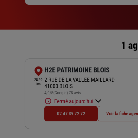
1 ag
H2E PATRIMOINE BLOIS
2 RUE DE LA VALLEE MAILLARD
28.99
km
41000 BLOIS
4,9
/5
(Google) 78 avis
Note de 4.9 sur 5
Fermé aujourd'hui
02 47 39 72 72
Voir la fiche age