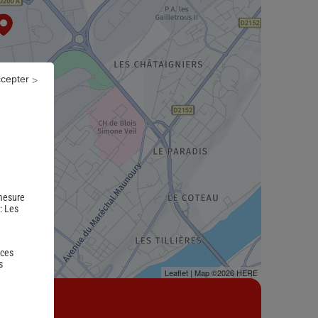
ccepter
 mesure
 :
Les
 ces
s
Leaflet
| Map ©2026
HERE