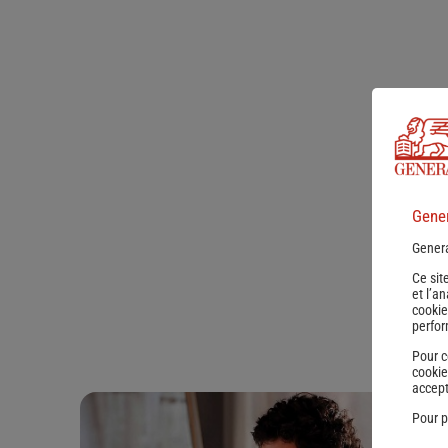
Gener
Genera
Ce sit
et l’a
cookie
perfor
Pour c
cookie
accept
Pour p