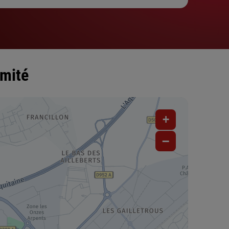
imité
+
−