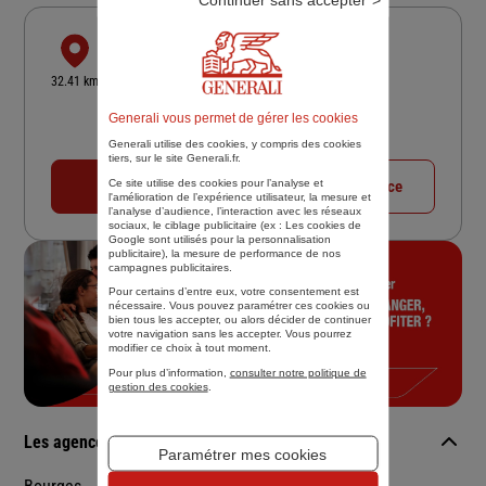
ISSOUDUN
3 RUE DE LA POTERIE
32.41 km
36100 ISSOUDUN
Generali vous permet de gérer les cookies
4,9
/5
(Google) 53 avis
Note de 4.9 sur 5
Fermé actuellement
Generali utilise des cookies, y compris des cookies
tiers, sur le site Generali.fr.
Ce site utilise des cookies pour l’analyse et
02 54 21 19 88
Voir la fiche agence
l'amélioration de l’expérience utilisateur, la mesure et
l’analyse d’audience, l’interaction avec les réseaux
sociaux, le ciblage publicitaire (ex :
Les cookies de
Google sont utilisés pour la personnalisation
publicitaire
), la mesure de performance de nos
campagnes publicitaires.
Pour certains d’entre eux, votre consentement est
nécessaire. Vous pouvez paramétrer ces cookies ou
bien tous les accepter, ou alors décider de continuer
votre navigation sans les accepter. Vous pourrez
modifier ce choix à tout moment.
Pour plus d’information,
consulter notre politique de
gestion des cookies
.
Les agences Generali dans les villes à proximité
Paramétrer mes cookies