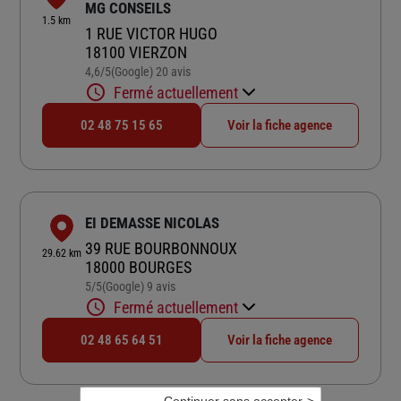
MG CONSEILS
1.5 km
1 RUE VICTOR HUGO
18100 VIERZON
4,6
/5
(Google) 20 avis
Note de 4.6 sur 5
Fermé actuellement
02 48 75 15 65
Voir la fiche agence
EI DEMASSE NICOLAS
39 RUE BOURBONNOUX
29.62 km
18000 BOURGES
5
/5
(Google) 9 avis
Note de 5 sur 5
Fermé actuellement
02 48 65 64 51
Voir la fiche agence
Continuer sans accepter