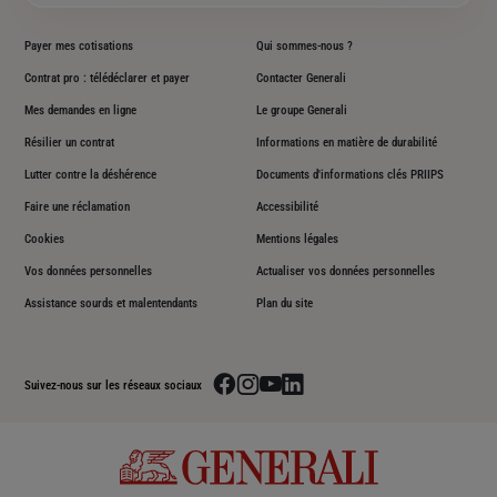
Payer mes cotisations
Qui sommes-nous ?
Contrat pro : télédéclarer et payer
Contacter Generali
Mes demandes en ligne
Le groupe Generali
Résilier un contrat
Informations en matière de durabilité
Lutter contre la déshérence
Documents d'informations clés PRIIPS
Faire une réclamation
Accessibilité
Cookies
Mentions légales
Vos données personnelles
Actualiser vos données personnelles
Assistance sourds et malentendants
Plan du site
Aller sur la page facebook de Generali
Aller sur la page instagram de Generali
Aller sur la page youtube de Generali
Aller sur la page linkedin de Genera
Suivez-nous sur les réseaux sociaux