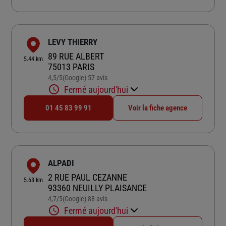
LEVY THIERRY
89 RUE ALBERT
5.44 km
75013 PARIS
4,5
/5
(Google) 57 avis
Note de 4.5 sur 5
Fermé aujourd'hui
01 45 83 99 91
Voir la fiche agence
ALPADI
2 RUE PAUL CEZANNE
5.68 km
93360 NEUILLY PLAISANCE
4,7
/5
(Google) 88 avis
Note de 4.7 sur 5
Fermé aujourd'hui