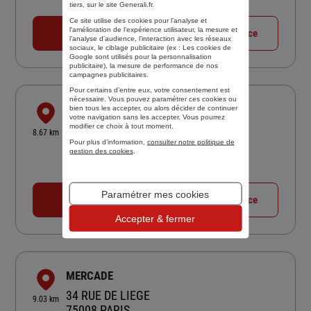
Fermé aujourd'hui
tiers, sur le site Generali.fr.
Ce site utilise des cookies pour l’analyse et
l'amélioration de l’expérience utilisateur, la mesure et
01 49 30 85 81
Voir la fiche agence
l’analyse d’audience, l’interaction avec les réseaux
sociaux, le ciblage publicitaire (ex :
Les cookies de
Google sont utilisés pour la personnalisation
publicitaire
), la mesure de performance de nos
campagnes publicitaires.
Pour certains d’entre eux, votre consentement est
nécessaire. Vous pouvez paramétrer ces cookies ou
CBT THOMAS GERALD
bien tous les accepter, ou alors décider de continuer
votre navigation sans les accepter. Vous pourrez
20 RUE SAINT ISAURE
modifier ce choix à tout moment.
8.67 km
75018 PARIS
Pour plus d’information,
consulter notre politique de
gestion des cookies
.
4,2
/5
(Google) 31 avis
Note de 4.2 sur 5
Fermé aujourd'hui
Paramétrer mes cookies
01 42 64 43 08
Voir la fiche agence
Accepter & fermer
MERCADE
34 RUE DE LIEGE
9.03 km
75008 PARIS