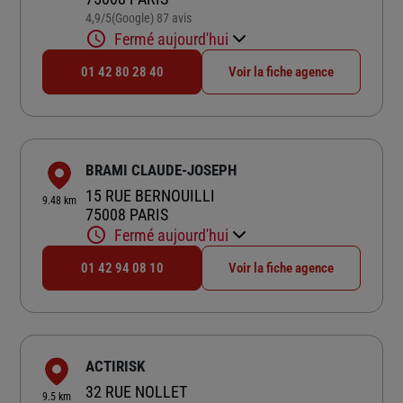
4,9
/5
(Google) 87 avis
Note de 4.9 sur 5
Fermé aujourd'hui
01 42 80 28 40
Voir la fiche agence
BRAMI CLAUDE-JOSEPH
15 RUE BERNOUILLI
9.48 km
75008 PARIS
Fermé aujourd'hui
01 42 94 08 10
Voir la fiche agence
ACTIRISK
32 RUE NOLLET
9.5 km