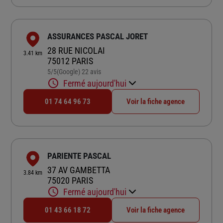
ASSURANCES PASCAL JORET
28 RUE NICOLAI
3.41 km
75012 PARIS
5
/5
(Google) 22 avis
Note de 5 sur 5
Fermé aujourd'hui
01 74 64 96 73
Voir la fiche agence
PARIENTE PASCAL
37 AV GAMBETTA
3.84 km
75020 PARIS
Fermé aujourd'hui
01 43 66 18 72
Voir la fiche agence