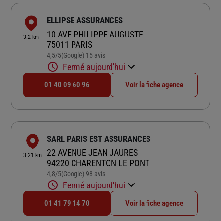
ELLIPSE ASSURANCES
10 AVE PHILIPPE AUGUSTE
3.2 km
75011 PARIS
4,5
/5
(Google) 15 avis
Note de 4.5 sur 5
Fermé aujourd'hui
01 40 09 60 96
Voir la fiche agence
SARL PARIS EST ASSURANCES
22 AVENUE JEAN JAURES
3.21 km
94220 CHARENTON LE PONT
4,8
/5
(Google) 98 avis
Note de 4.8 sur 5
Fermé aujourd'hui
01 41 79 14 70
Voir la fiche agence