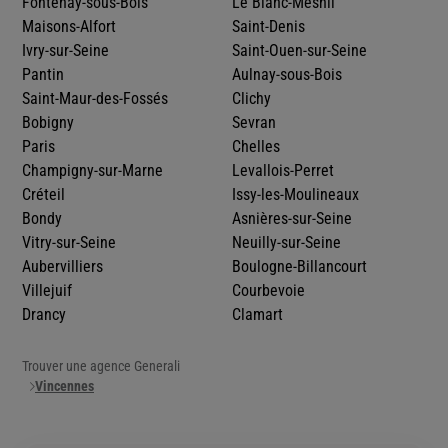
Fontenay-sous-Bois
Le Blanc-Mesnil
Maisons-Alfort
Saint-Denis
Ivry-sur-Seine
Saint-Ouen-sur-Seine
Pantin
Aulnay-sous-Bois
Saint-Maur-des-Fossés
Clichy
Bobigny
Sevran
Paris
Chelles
Champigny-sur-Marne
Levallois-Perret
Créteil
Issy-les-Moulineaux
Bondy
Asnières-sur-Seine
Vitry-sur-Seine
Neuilly-sur-Seine
Aubervilliers
Boulogne-Billancourt
Villejuif
Courbevoie
Drancy
Clamart
Trouver une agence Generali
Vincennes