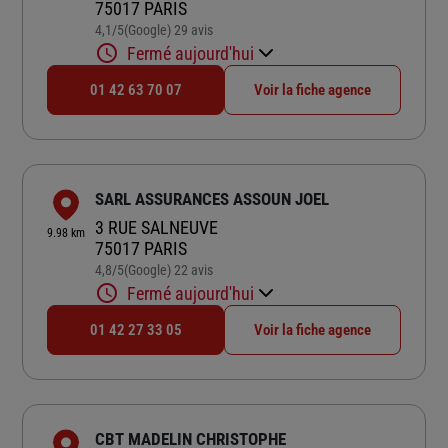
75017 PARIS
4,1
/5
(Google) 29 avis
Note de 4.1 sur 5
Fermé aujourd'hui
01 42 63 70 07
Voir la fiche agence
SARL ASSURANCES ASSOUN JOEL
3 RUE SALNEUVE
9.98 km
75017 PARIS
4,8
/5
(Google) 22 avis
Note de 4.8 sur 5
Fermé aujourd'hui
01 42 27 33 05
Voir la fiche agence
CBT MADELIN CHRISTOPHE