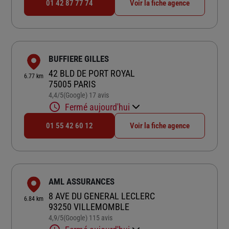
01 42 87 77 74
Voir la fiche agence
BUFFIERE GILLES
42 BLD DE PORT ROYAL
6.77 km
75005 PARIS
4,4
/5
(Google) 17 avis
Note de 4.4 sur 5
Fermé aujourd'hui
01 55 42 60 12
Voir la fiche agence
AML ASSURANCES
8 AVE DU GENERAL LECLERC
6.84 km
93250 VILLEMOMBLE
4,9
/5
(Google) 115 avis
Note de 4.9 sur 5