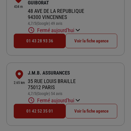
GUIBORAT
434 m
48 AVE DE LA REPUBLIQUE
94300 VINCENNES
4,7
/5
(Google) 49 avis
Note de 4.7 sur 5
Fermé aujourd'hui
01 43 28 93 36
Voir la fiche agence
J.M.B. ASSURANCES
35 RUE LOUIS BRAILLE
2.65 km
75012 PARIS
4,7
/5
(Google) 54 avis
Note de 4.7 sur 5
Fermé aujourd'hui
01 42 52 35 01
Voir la fiche agence