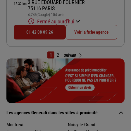
3 RUE EDOUARD FOURNIER
12.32 km
75116 PARIS
4,7
/5
(Google) 104 avis
Note de 4.7 sur 5
Fermé aujourd'hui
01 42 08 89 26
Voir la fiche agence
1
2
Suivant
Les agences Generali dans les villes à proximité
Montreuil
Noisy-le-Grand