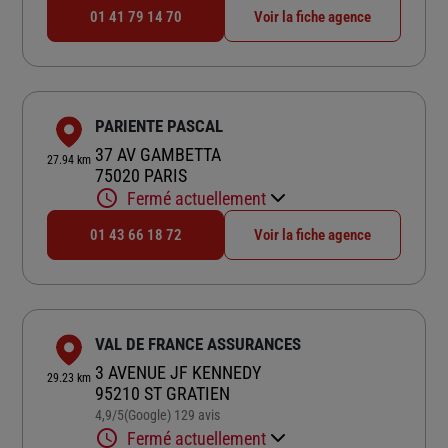
01 41 79 14 70
Voir la fiche agence
PARIENTE PASCAL
37 AV GAMBETTA
27.94 km
75020 PARIS
Fermé actuellement
01 43 66 18 72
Voir la fiche agence
VAL DE FRANCE ASSURANCES
3 AVENUE JF KENNEDY
29.23 km
95210 ST GRATIEN
4,9
/5
(Google) 129 avis
Note de 4.9 sur 5
Fermé actuellement