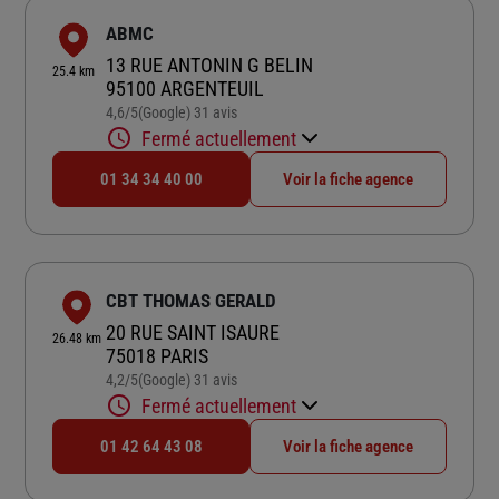
ABMC
13 RUE ANTONIN G BELIN
25.4 km
95100 ARGENTEUIL
4,6
/5
(Google) 31 avis
Note de 4.6 sur 5
Fermé actuellement
01 34 34 40 00
Voir la fiche agence
CBT THOMAS GERALD
20 RUE SAINT ISAURE
26.48 km
75018 PARIS
4,2
/5
(Google) 31 avis
Note de 4.2 sur 5
Fermé actuellement
01 42 64 43 08
Voir la fiche agence