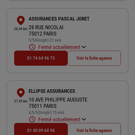
ASSURANCES PASCAL JORET
28 RUE NICOLAI
26.94 km
75012 PARIS
5
/5
(Google) 22 avis
Note de 5 sur 5
Fermé actuellement
01 74 64 96 73
Voir la fiche agence
ELLIPSE ASSURANCES
10 AVE PHILIPPE AUGUSTE
27.45 km
75011 PARIS
4,5
/5
(Google) 15 avis
Note de 4.5 sur 5
Fermé actuellement
01 40 09 60 96
Voir la fiche agence