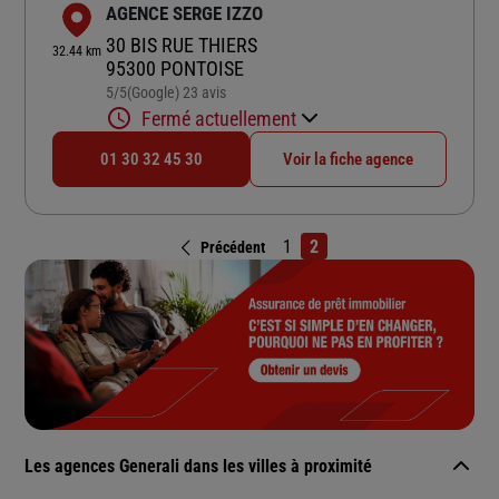
AGENCE SERGE IZZO
30 BIS RUE THIERS
32.44 km
95300 PONTOISE
5
/5
(Google) 23 avis
Note de 5 sur 5
Fermé actuellement
01 30 32 45 30
Voir la fiche agence
1
2
Précédent
Les agences Generali dans les villes à proximité