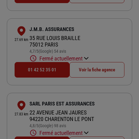
J.M.B. ASSURANCES
35 RUE LOUIS BRAILLE
27.69 km
75012 PARIS
4,7
/5
(Google) 54 avis
Note de 4.7 sur 5
Fermé actuellement
01 42 52 35 01
Voir la fiche agence
SARL PARIS EST ASSURANCES
22 AVENUE JEAN JAURES
27.83 km
94220 CHARENTON LE PONT
4,8
/5
(Google) 98 avis
Note de 4.8 sur 5
Fermé actuellement