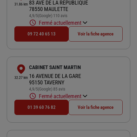
83 AVE DE LA REPUBLIQUE
31.86 km
78550 MAULETTE
4,9
/5
(Google) 110 avis
Note de 4.9 sur 5
Fermé actuellement
09 72 40 65 13
Voir la fiche agence
CABINET SAINT MARTIN
16 AVENUE DE LA GARE
32.27 km
95150 TAVERNY
4,9
/5
(Google) 85 avis
Note de 4.9 sur 5
Fermé actuellement
01 39 60 76 82
Voir la fiche agence